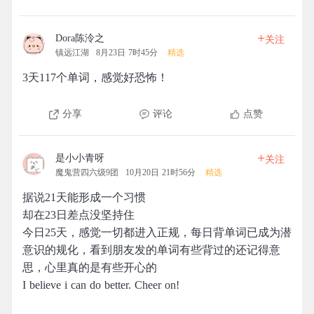
+
Dora陈泠之
关注
镇远江湖
8月23日 7时45分
精选
3天117个单词，感觉好恐怖！
分享
评论
点赞
+
是小小青呀
关注
魔鬼营四六级9团
10月20日 21时56分
精选
据说21天能形成一个习惯
却在23日差点没坚持住
今日25天，感觉一切都进入正规，每日背单词已成为潜
意识的规化，看到朋友发的单词有些背过的还记得意
思，心里真的是有些开心的
I believe i can do better. Cheer on!