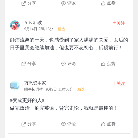
分享
评论
点赞
+
Alisa耶波
关注
9月14日 23时13分
精选
颠沛流离的一天，也感受到了家人满满的关爱，以后的
日子里我会继续加油，但也要不忘初心，砥砺前行！
分享
评论
点赞
+
万恶资本家
关注
蜗牛拓词帮
9月9日 11时36分
精选
#变成更好的人#
做完政治，刷完英语，背完史论，我就是最棒的！
分享
评论
点赞