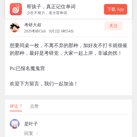
帮孩子，真正记住单词
下载 App
少壮不努力，老大背单词
考研大叔
关注
2020考研Club
9月2日 6时54分
想要同桌一枚，不离不弃的那种，加好友不打卡就很催
的那种，最好是考研党，大家一起上岸，非诚勿扰！
Ps:已报名魔鬼营
欢迎下方留言，我们一起加油！
评论 7
点赞
是叶子
回复 ：