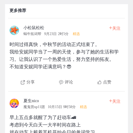
更多推荐
+
小松鼠松松
关注
蜗牛拓词帮
9月23日 2时5分
精选
时间过得真快，中秋节的活动正式结束了。
我给安妮同学当了一周的天使，参与了她的生活和学
习。让我认识了一个热爱生活，努力坚持的拓友。
不知道安妮同学还满意吗？😎
分享
评论
点赞
+
夏生nico
关注
魔鬼营up11团
10月15日 9时58分
精选
早上五点多就醒了为了赶动车🚄
考虑到今天白天一大半时间在路上
就在动车上戴着耳机开始今日的单词学习