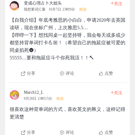
+
变成心理占卜大姐头
关注
我想要词汇量
10月7日 23时9分
精选
【自我介绍】年底考雅思的小白白，申请2020年去英国
读研，现在坐标广州，上次雅思5.5…
【哔哔一下】想找同桌一起坚持呀，我会每天或多或少
都坚持背单词打卡💪🏼！（希望自己的拖延症被可爱的
同桌掐死🌚）
55555…要和拖延症斗个你死我活！！🔨
分享
评论
点赞
+
March12_L
关注
9月28日 23时15分
精选
很喜欢这种背单词的方式，喜欢英文的释义，这样记得
更清楚
分享
评论
点赞