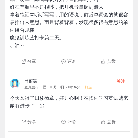
好在车厢里不是很吵，把耳机音量调到最大。
拿着笔记本听听写写，用的语境，前后单词会的就很容
易推出来意思。而且背着背着，发现很多很有意思的单
词组合规律。
魔鬼训练营打卡第二天。
加油～
分享
评论
点赞
+
田侑宴
关注
魔鬼营up11团
10月10日 21时34分
精选
今天又得了11枚徽章，好开心啊！在拓词学习英语越来
越有进步了！😉
分享
评论
点赞