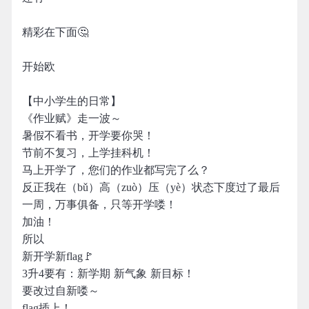
精彩在下面🤔
开始欧
【中小学生的日常】
《作业赋》走一波～
暑假不看书，开学要你哭！
节前不复习，上学挂科机！
马上开学了，您们的作业都写完了么？
反正我在（bǔ）高（zuò）压（yè）状态下度过了最后
一周，万事俱备，只等开学喽！
加油！
所以
新开学新flag🚩
3升4要有：新学期 新气象 新目标！
要改过自新喽～
flag插上！