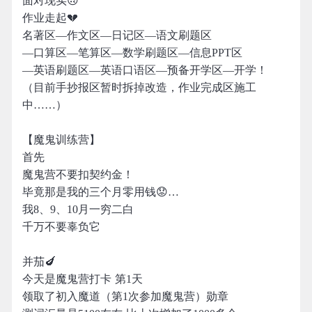
面对现实🙃
作业走起💔
名著区—作文区—日记区—语文刷题区
—口算区—笔算区—数学刷题区—信息PPT区
—英语刷题区—英语口语区—预备开学区—开学！
（目前手抄报区暂时拆掉改造，作业完成区施工
中……）
【魔鬼训练营】
首先
魔鬼营不要扣契约金！
毕竟那是我的三个月零用钱😟…
我8、9、10月一穷二白
千万不要辜负它
并茄🍆
今天是魔鬼营打卡 第1天
领取了初入魔道（第1次参加魔鬼营）勋章