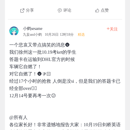
分享
评论
点赞
+
小鹤sesame
关注
九妄and小鹤
10月26日 12时18分
精选
一个悲哀又带点搞笑的消息🌚
我们徐州这一批10.19考ket的学生
答题卡在运输到DHL官方的时候
车辆它自燃了！
对它自燃了！🌚👎🏻
经过17个小时的抢救 人倒是没si，但是我们的答题卡已
经全部over👎🏻
12月14号要再考一次😕
@所有人
各位家长好！非常遗憾地报告大家：10月19日剑桥英语