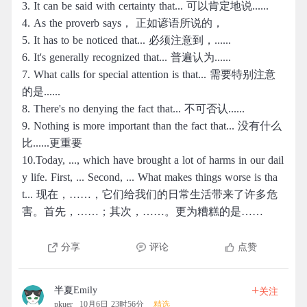
3. It can be said with certainty that... 可以肯定地说......
4. As the proverb says， 正如谚语所说的，
5. It has to be noticed that... 必须注意到，......
6. It's generally recognized that... 普遍认为......
7. What calls for special attention is that... 需要特别注意
的是......
8. There's no denying the fact that... 不可否认......
9. Nothing is more important than the fact that... 没有什么
比......更重要
10.Today, ..., which have brought a lot of harms in our dail
y life. First, ... Second, ... What makes things worse is tha
t... 现在，……，它们给我们的日常生活带来了许多危
害。首先，……；其次，……。更为糟糕的是……
分享
评论
点赞
+
半夏Emily
关注
pkuer
10月6日 23时56分
精选