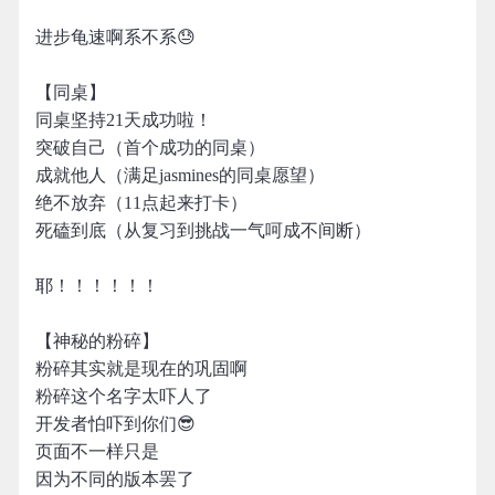
进步龟速啊系不系😓
【同桌】
同桌坚持21天成功啦！
突破自己（首个成功的同桌）
成就他人（满足jasmines的同桌愿望）
绝不放弃（11点起来打卡）
死磕到底（从复习到挑战一气呵成不间断）
耶！！！！！！
【神秘的粉碎】
粉碎其实就是现在的巩固啊
粉碎这个名字太吓人了
开发者怕吓到你们😎
页面不一样只是
因为不同的版本罢了