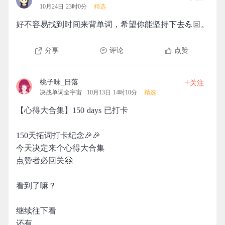
10月24日 23时0分
精选
好不容易找到时间来背单词，希望你能坚持下去💪🏻。
分享
评论
点赞
+
桃子味_日落
关注
决战单词全宇宙
10月13日 14时10分
精选
【心得大合集】150 days 已打卡
150天拓词打卡纪念🎉🎉
今天决定来个心得大合集
点赞者必回关🤗
看到了嘛？
继续往下看
还有