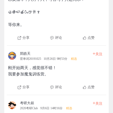
🥮🍇🍉🍎🍶🍺🥂🍷
等你来。
分享
评论
点赞
+
郑皓天
关注
背单词20191025
10月26日 9时53分
精选
刚开始两天，感觉很不错！
我要参加魔鬼训练营。
分享
评论
点赞
+
考研大叔
关注
2020考研Club
9月6日 14时16分
精选