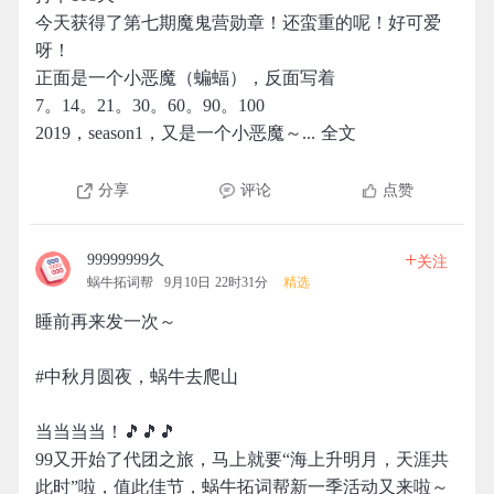
今天获得了第七期魔鬼营勋章！还蛮重的呢！好可爱
呀！
正面是一个小恶魔（蝙蝠），反面写着
7。14。21。30。60。90。100
2019，season1，又是一个小恶魔～... 全文
分享
评论
点赞
+
99999999久
关注
蜗牛拓词帮
9月10日 22时31分
精选
睡前再来发一次～
#中秋月圆夜，蜗牛去爬山
当当当当！🎵🎵🎵
99又开始了代团之旅，马上就要“海上升明月，天涯共
此时”啦，值此佳节，蜗牛拓词帮新一季活动又来啦～