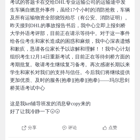
考试的答题卡在交给DHL专业运输公司的运输途中发
生车辆自燃意外事件，虽经17个小时的消防抢救，车辆
及所有运输物资全部烧毁殆尽（有公安、消防证明）。
昨天接到DHL的事故报告书后，我中心立即上报剑桥
大学外语考评部，目前正在请示等待中。对于这一事件
给各位考生和家长造成的困惑和麻烦，我中心深表遗憾
和歉疚，恳请各位家长予以谅解和理解！！我中心计划
组织考生12月14日重新考试，目前正在等待剑桥方面的
考期批复。敬请考生继续复习备考。再次感谢长期以来
学生和家长对我们的支持与信任。今后我们将继续提供
更加优质、及时的服务[抱拳][抱拳][抱拳]——玛尔思剑
桥英语考试中心
这是我ket辅导班发的消息💀copy来的
好了让我冷静一下🌝🌝
分享
评论
点赞