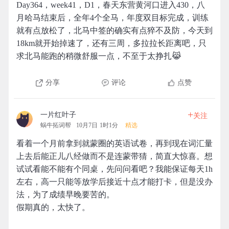
Day364，week41，D1，春天东营黄河口进入430，八
月哈马结束后，全年4个全马，年度双目标完成，训练
就有点放松了，北马中签的确实有点猝不及防，今天到
18km就开始掉速了，还有三周，多拉拉长距离吧，只
求北马能跑的稍微舒服一点，不至于太挣扎😹
分享
评论
点赞
+
一片红叶子
关注
蜗牛拓词帮
10月7日 1时1分
精选
看着一个月前拿到就蒙圈的英语试卷，再到现在词汇量
上去后能正儿八经做而不是连蒙带猜，简直大惊喜。想
试试看能不能有个同桌，先问问看吧？我能保证每天1h
左右，高一只能等放学后接近十点才能打卡，但是没办
法，为了成绩早晚要苦的。
假期真的，太快了。