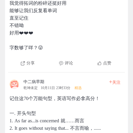
我觉得拓词的粉碎还挺好用
能够让我们反复看单词
直至记住
不错呦
好用❤️❤️❤️
字数够了咩？😜
分享
评论
点赞
+
中二病早期
关注
乾坤未定
10月11日 23时33分
精选
记住这70个万能句型，英语写作必拿高分！
一. 开头句型
1. As far as...is concerned 就……而言
2. It goes without saying that... 不言而喻，......