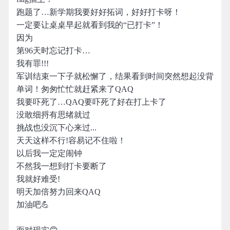
跑题了…新学期我要好好拓词，好好打卡呀！
一定要让桌桌早起就看到我的“已打卡”！
因为
第96天时忘记打卡…
我有罪!!!
军训结束一下子就松懈了，结果看到时间突然想起没背
单词！匆匆忙忙就赶紧来了QAQ
我要吓死了…QAQ要吓死了好在打上卡了
没敢细捋有思绪就过
挑战也没沉下心来过...
天天这样不行!容易记不住啦！
以后我一定定闹钟
不然我一想到打卡要断了
我就好难受!
明天加倍努力回来QAQ
加油吧💪