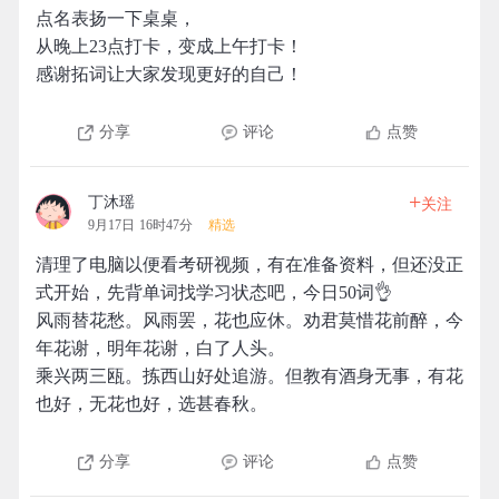
点名表扬一下桌桌，
从晚上23点打卡，变成上午打卡！
感谢拓词让大家发现更好的自己！
分享
评论
点赞
+
丁沐瑶
关注
9月17日 16时47分
精选
清理了电脑以便看考研视频，有在准备资料，但还没正
式开始，先背单词找学习状态吧，今日50词👌
风雨替花愁。风雨罢，花也应休。劝君莫惜花前醉，今
年花谢，明年花谢，白了人头。
乘兴两三瓯。拣西山好处追游。但教有酒身无事，有花
也好，无花也好，选甚春秋。
分享
评论
点赞