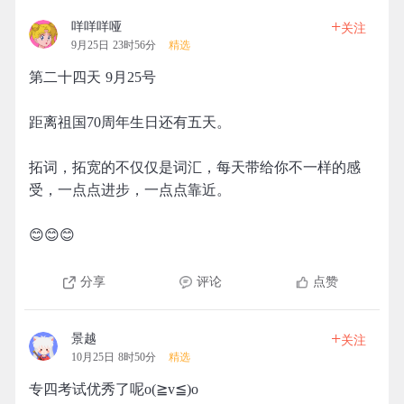
+
咩咩咩哑
关注
9月25日 23时56分
精选
第二十四天 9月25号
距离祖国70周年生日还有五天。
拓词，拓宽的不仅仅是词汇，每天带给你不一样的感
受，一点点进步，一点点靠近。
😊😊😊
分享
评论
点赞
+
景越
关注
10月25日 8时50分
精选
专四考试优秀了呢o(≧v≦)o