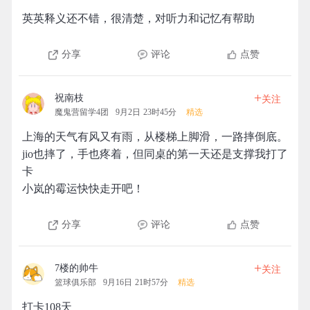
英英释义还不错，很清楚，对听力和记忆有帮助
分享
评论
点赞
+
祝南枝
关注
魔鬼营留学4团
9月2日 23时45分
精选
上海的天气有风又有雨，从楼梯上脚滑，一路摔倒底。
jio也摔了，手也疼着，但同桌的第一天还是支撑我打了
卡
小岚的霉运快快走开吧！
分享
评论
点赞
+
7楼的帅牛
关注
篮球俱乐部
9月16日 21时57分
精选
打卡108天