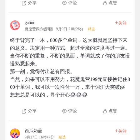
分享
评论
点赞
+
gaboo
关注
魔鬼营四六级5团
9月9日 21时26分
精选
终于背完了一本，800多个单词，这大概就是坚持下来
的意义。决定用一种方式、超过全魔的速度再过一遍。
当你不断的重复，不断的见面，单词就成了你的朋友慢
慢熟悉起来。
那一刻，觉得付出总有回报。
当然，如果可以不用努力，花魔鬼营199元直接换记住8
00个单词，我可以一次性付一万，来个词汇大突破🤗
想想总是可以的，寻个开心😂😂😂
分享
评论
点赞
+
西瓜奶盖
关注
9月27日 16时47分
精选