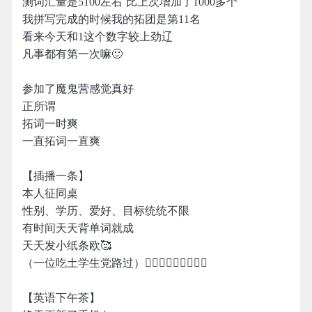
测词汇量是5100左右 比上次增加了1000多个
我拼写完成的时候我的拓团是第11名
看来今天和1这个数字较上劲辽
凡事都有第一次嘛🙂
参加了魔鬼营感觉真好
正所谓
拓词一时爽
一直拓词一直爽
【插播一条】
本人征同桌
性别、学历、爱好、目标统统不限
有时间天天背单词就成
天天发小纸条欧🥰
（一位吃土学生党路过）🚶🏻‍♀️🚶🏻‍♀️🚶🏻‍♀️
【英语下午茶】