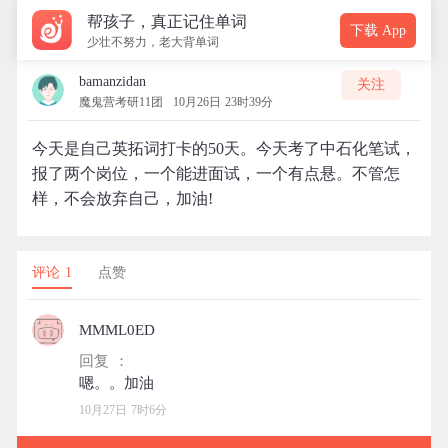
帮孩子，真正记住单词
下载 App
少壮不努力，老大背单词
bamanzidan
关注
魔鬼营考研11团
10月26日 23时39分
今天是自己英拓词打卡的50天。今天考了中石化笔试，
报了两个岗位，一个能进面试，一个有点悬。不管怎
样，不会放弃自己，加油!
评论 1
点赞
MMML0ED
回复 ：
10月27日 7时6分