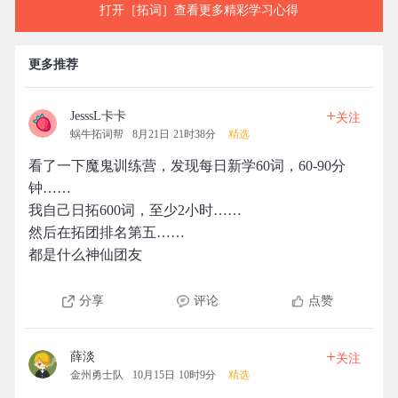
打开［拓词］查看更多精彩学习心得
更多推荐
+
JesssL卡卡
关注
蜗牛拓词帮
8月21日 21时38分
精选
看了一下魔鬼训练营，发现每日新学60词，60-90分
钟……
我自己日拓600词，至少2小时……
然后在拓团排名第五……
都是什么神仙团友
分享
评论
点赞
+
薛淡
关注
金州勇士队
10月15日 10时9分
精选