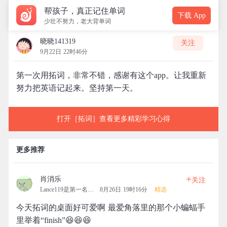
帮孩子，真正记住单词
下载 App
少壮不努力，老大背单词
晓晓141319
关注
9月22日 22时46分
第一次用拓词，非常不错，感谢有这个app。让我重新
努力把英语记起来。坚持第一天。
打开［拓词］查看更多精彩学习心得
更多推荐
+
肖消乐
关注
Lance119是第一名的拓团
8月26日 19时16分
精选
今天拓词的桌面好可爱啊 最爱角落里的那个小蝙蝠手
里举着“finish”😆😆😆