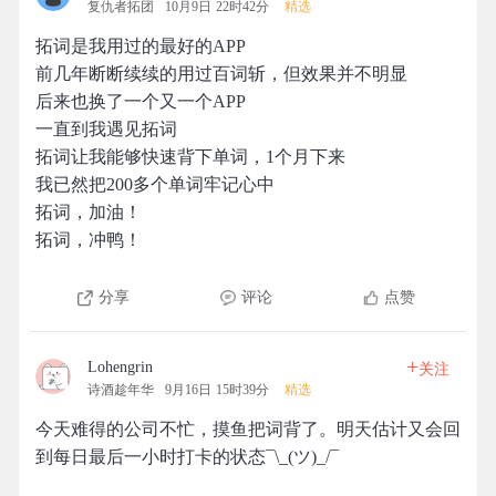
复仇者拓团
10月9日 22时42分
精选
拓词是我用过的最好的APP
前几年断断续续的用过百词斩，但效果并不明显
后来也换了一个又一个APP
一直到我遇见拓词
拓词让我能够快速背下单词，1个月下来
我已然把200多个单词牢记心中
拓词，加油！
拓词，冲鸭！
分享
评论
点赞
+
Lohengrin
关注
诗酒趁年华
9月16日 15时39分
精选
今天难得的公司不忙，摸鱼把词背了。明天估计又会回
到每日最后一小时打卡的状态¯\_(ツ)_/¯