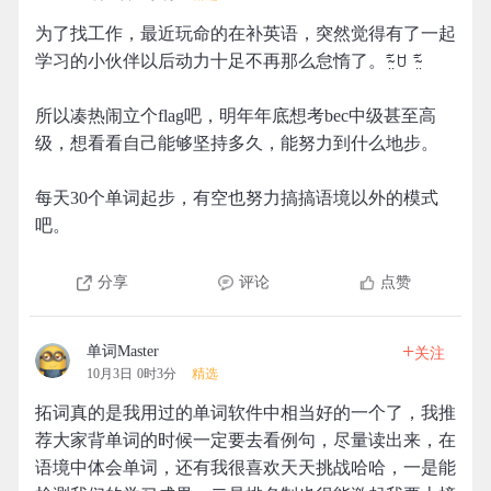
为了找工作，最近玩命的在补英语，突然觉得有了一起
学习的小伙伴以后动力十足不再那么怠惰了。⁼̴̤̆ ꇴ ⁼̴̤̆
所以凑热闹立个flag吧，明年年底想考bec中级甚至高
级，想看看自己能够坚持多久，能努力到什么地步。
每天30个单词起步，有空也努力搞搞语境以外的模式
吧。
分享
评论
点赞
+
单词Master
关注
10月3日 0时3分
精选
拓词真的是我用过的单词软件中相当好的一个了，我推
荐大家背单词的时候一定要去看例句，尽量读出来，在
语境中体会单词，还有我很喜欢天天挑战哈哈，一是能