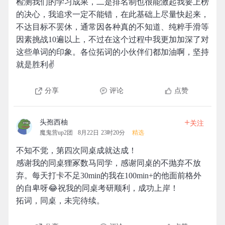
检测我们的学习成果，二是排名制也很能激起我要上榜
的决心，我追求一定不能错，在此基础上尽量快起来，
不达目标不罢休，通常因各种真的不知道、纯粹手滑等
因素挑战10遍以上，不过在这个过程中我更加加深了对
这些单词的印象。各位拓词的小伙伴们都加油啊，坚持
就是胜利✌️
分享
评论
点赞
+
头孢西柚
关注
魔鬼营up2团
8月22日 23时20分
精选
不知不觉，第四次同桌成就达成！
感谢我的同桌狸冢数马同学，感谢同桌的不抛弃不放
弃。每天打卡不足30min的我在100min+的他面前格外
的自卑呀😂祝我的同桌考研顺利，成功上岸！
拓词，同桌，未完待续。