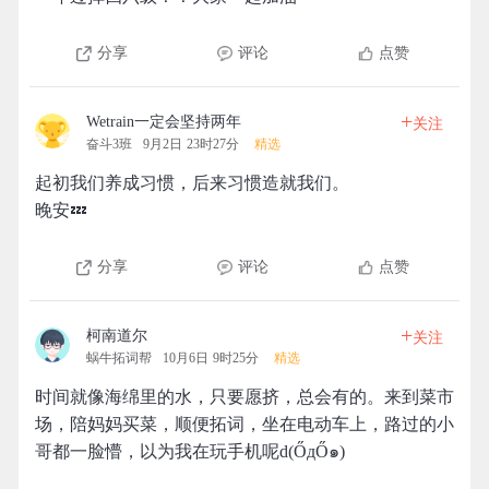
分享
评论
点赞
+
Wetrain一定会坚持两年
关注
奋斗3班
9月2日 23时27分
精选
起初我们养成习惯，后来习惯造就我们。
晚安💤
分享
评论
点赞
+
柯南道尔
关注
蜗牛拓词帮
10月6日 9时25分
精选
时间就像海绵里的水，只要愿挤，总会有的。来到菜市
场，陪妈妈买菜，顺便拓词，坐在电动车上，路过的小
哥都一脸懵，以为我在玩手机呢d(ŐдŐ๑)