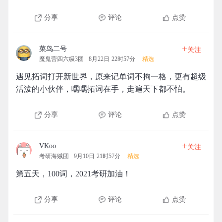
分享
评论
点赞
+
菜鸟二号
关注
魔鬼营四六级3团
8月22日 22时57分
精选
遇见拓词打开新世界，原来记单词不拘一格，更有超级
活泼的小伙伴，嘿嘿拓词在手，走遍天下都不怕。
分享
评论
点赞
+
VKoo
关注
考研海贼团
9月10日 21时57分
精选
第五天，100词，2021考研加油！
分享
评论
点赞