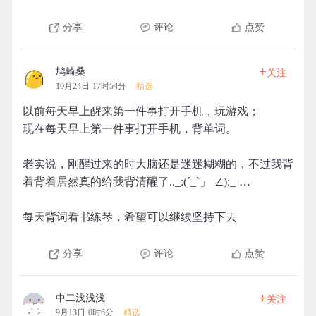
分享
评论
点赞
+
鸠崎桑
关注
10月24日 17时54分
精选
以前每天早上醒来第一件事打开手机，玩游戏；
现在每天早上第一件事打开手机，背单词。
老实说，刚醒过来的时大脑还是迷迷糊糊的，不过我背
着背着居然真的给我背清醒了.._:(´_`」 ∠):_ …
每天背词看书练琴，希望可以继续坚持下去
分享
评论
点赞
+
中二浅浅浅
关注
9月13日 0时6分
精选