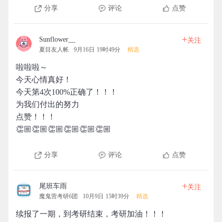
分享
评论
点赞
+
Sunflower__
关注
夏目友人帐
9月16日 19时49分
精选
啦啦啦～
今天心情真好！
今天第4次100%正确了！！！
为我们付出的努力
点赞！！！
👏🏼👏🏼👏🏼👏🏼👏🏼👏🏼
分享
评论
点赞
+
尾班车雨
关注
魔鬼营考研6团
10月9日 15时39分
精选
续报了一期，到考研结束，考研加油！！！