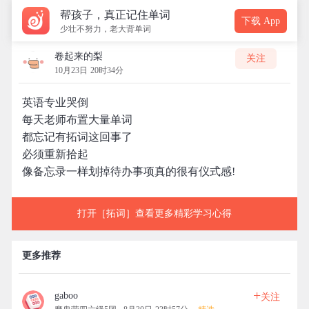
帮孩子，真正记住单词
下载 App
少壮不努力，老大背单词
卷起来的梨
关注
10月23日 20时34分
英语专业哭倒
每天老师布置大量单词
都忘记有拓词这回事了
必须重新拾起
像备忘录一样划掉待办事项真的很有仪式感!
打开［拓词］查看更多精彩学习心得
更多推荐
+
gaboo
关注