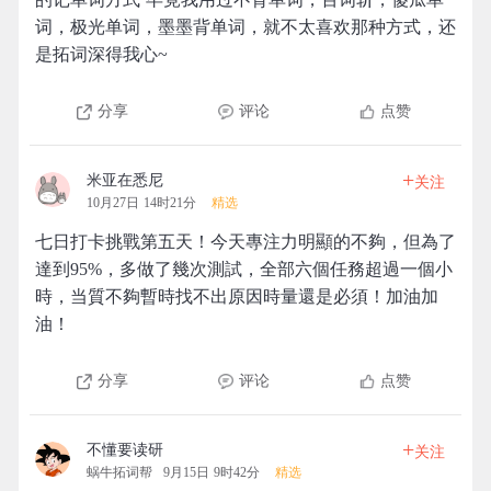
词，极光单词，墨墨背单词，就不太喜欢那种方式，还
是拓词深得我心~
分享
评论
点赞
+
米亚在悉尼
关注
10月27日 14时21分
精选
七日打卡挑戰第五天！今天專注力明顯的不夠，但為了
達到95%，多做了幾次測試，全部六個任務超過一個小
時，当質不夠暫時找不出原因時量還是必須！加油加
油！
分享
评论
点赞
+
不懂要读研
关注
蜗牛拓词帮
9月15日 9时42分
精选