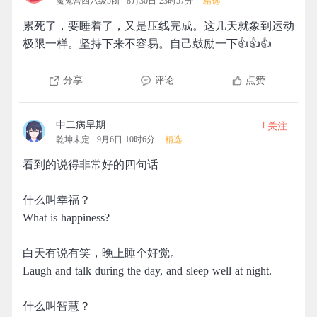
魔鬼营四六级5团
8月30日 23时57分
精选
累死了，要睡着了，又是压线完成。这几天就象到运动
极限一样。坚持下来不容易。自己鼓励一下👍👍👍
分享
评论
点赞
+
中二病早期
关注
乾坤未定
9月6日 10时6分
精选
看到的说得非常好的四句话
什么叫幸福？
What is happiness?
白天有说有笑，晚上睡个好觉。
Laugh and talk during the day, and sleep well at night.
什么叫智慧？