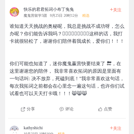
+
快乐的君君拓词小布丁兔兔
关注
魔鬼营留学5团
9月25日 20时12分
精选
谁知道天天挑战的奥秘呢，我总是挑战不成功呀，怎么
办呢？你们能告诉我吗？🤷🏼‍♀️🤷🏼‍♀️🤷🏼‍♀️这样的话，我打
卡就很轻松了，谢谢你们陪伴着我成长，爱你们！！！
你们可能也知道了，迷你魔鬼赢营快要结束了 🔚，在
这里谢谢您的陪伴， 我非常喜欢拓词的原因是里面有
一句话叫: 决不放弃，死磕到底！”我非常喜欢这句话，
每次我拓词之前都会在心里念一遍这句话，也许你们试
试看也可以天天打卡哦！！！😸😸😸
分享
评论
点赞
+
kathyshichi
关注