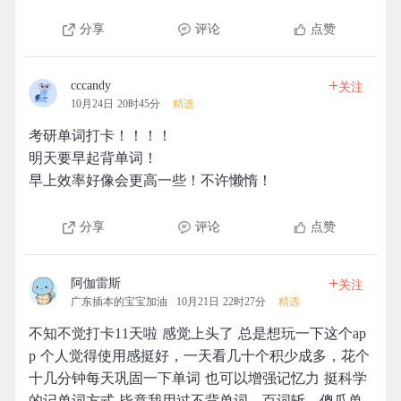
分享
评论
点赞
+
cccandy
关注
10月24日 20时45分
精选
考研单词打卡！！！！
明天要早起背单词！
早上效率好像会更高一些！不许懒惰！
分享
评论
点赞
+
阿伽雷斯
关注
广东插本的宝宝加油
10月21日 22时27分
精选
不知不觉打卡11天啦 感觉上头了 总是想玩一下这个ap
p 个人觉得使用感挺好，一天看几十个积少成多，花个
十几分钟每天巩固一下单词 也可以增强记忆力 挺科学
的记单词方式 毕竟我用过不背单词，百词斩，傻瓜单