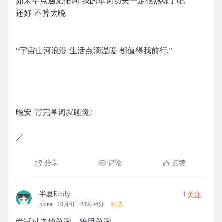
如果早点遇见拓词 我的单词功夫一定很熟练了吧
还好 不算太晚
“宇宙山河浪漫 生活点滴温暖 都值得我前行.”
晚安 背完单词就睡觉!
／
分享
评论
点赞
+
半夏Emily
关注
pkuer
10月6日 23时56分
精选
尝试过考博单词、雅思单词。