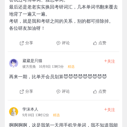
最后还是老老实实换回考研词汇，几本单词书翻来覆去
地背了一遍又一遍。
考研，就是我和考研之间的关系，别的都可排除掉。
各位研友加油呀！
分享
评论
点赞
+
葳葳是只猫
关注
彼方煎鱼
10月9日 13时3分
精选
再来一期，比单开会员划算😈😈😈😈😈😈😈😈😈
分享
评论
点赞
+
学沫本人
关注
9月18日 13时12分
精选
啊啊啊啊，这是我第一天用手机学单词，我不知道我能