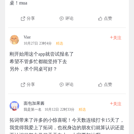
桌！mua
分享
评论
点赞
+
Vier
关注
10月27日 23时4分
精选
刚开始用这个app就尝试报名了
希望不管多忙都能坚持下去
另外，求个同桌可好？
分享
评论
点赞
+
面包加果酱
关注
我是第一名
10月12日 22时33分
精选
拓词带来了许多的小惊喜呢！今天数连续打卡15天了，
我觉得我爱上了拓词，也祝身边的朋友们就算认识还是