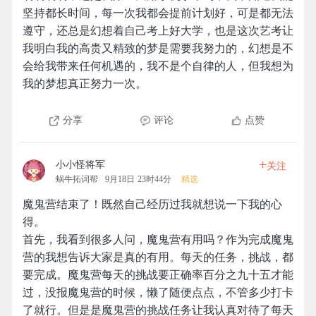
坚持都长时间，每一次我都会提前计划好，可是都无法
遵守，还总是幻想着自己考上好大学，也是这次艺考让
我明白我的高贵又精致的梦是需要我努力的，幻想是不
会给我带来任何机遇的，我不是个自律的人，但我想为
我的梦想真正努力一次。
分享
评论
点赞
+
小小怪将军
关注
蜗牛拓词帮
9月18日 23时44分
精选
魔鬼营结束了！既然自己经历过我就想说一下我的心
得。
首先，我看到很多人问，魔鬼营有用吗？作为完成魔鬼
营的我想告诉大家是真的有用。每天的任务，挑战，都
要完成。魔鬼营每天的挑战要正确率百分之九十五才能
过，没报魔鬼营的时候，懒了随便点点，不管多少打卡
了就行。但是是魔鬼营的挑战任务让我认真对待了每天