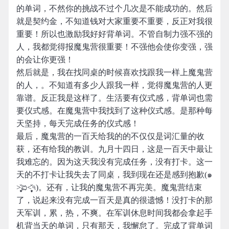
的单词，不然你的挑战不过个几次是不能成功的。然后
就是契约金，不知道钱对大家重要不重要，反正对我很
重要！所以也激励我好好背单词。不管自制力强不强的
人，我都觉得报魔鬼营很重要！不强他会使你变强，强
的会让你更强！
然后就是，我在找同桌的时候喜欢找跟我一样上魔鬼营
的人，。不知道有多少人跟我一样，觉得魔鬼营的人更
靠谱。反正我是这样了。生活要有仪式感，背单词也需
要仪式感。在魔鬼营中我找到了这种仪式感。是那种每
天坚持，每天完成任务的仪式感！
最后，魔鬼营的一百天给我的的不仅仅是词汇量的收
获，还有给我的教训。九月十四日，这是一百天中最让
我难忘的。因为这天我没有完成任务，没有打卡。这一
天的不打卡让我失去了同桌，我到现在还是感到抱歉(๑
˃̥̩̥̥̥̥̆ಐ˂̩̩̥̥̩̥̆৭)。还有，让我的魔鬼营不再完美。魔鬼营结束
了，说起来没有完成一百天是真的很遗憾！没打卡的那
天军训，累，热，不爽。在军训休息时间我都会拿起手
机背当天的单词，只有那天，我懈怠了。完成了背单词