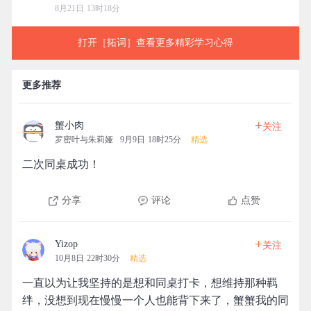
8月21日 13时18分
打开［拓词］查看更多精彩学习心得
更多推荐
+
蟹小肉
关注
罗密叶与朱莉娅
9月9日 18时25分
精选
二次同桌成功！
分享
评论
点赞
+
Yizop
关注
10月8日 22时30分
精选
一直以为让我坚持的是想和同桌打卡，想维持那种羁
绊，没想到现在慢慢一个人也能背下来了，蟹蟹我的同