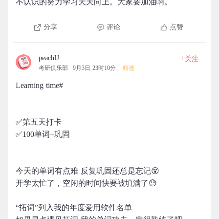
不认识的努力学习天天向上。大家要加油啊。
分享
评论
点赞
+
peachU
关注
考研俱乐部
9月3日 23时10分
精选
Learning time#
✅第五天打卡
✅100单词+巩固
今天的单词有点难 反复巩固还总是忘记😵
开学太忙了，空闲的时间快要被填满了😓
“拓词”列入我的年度爱用软件名单