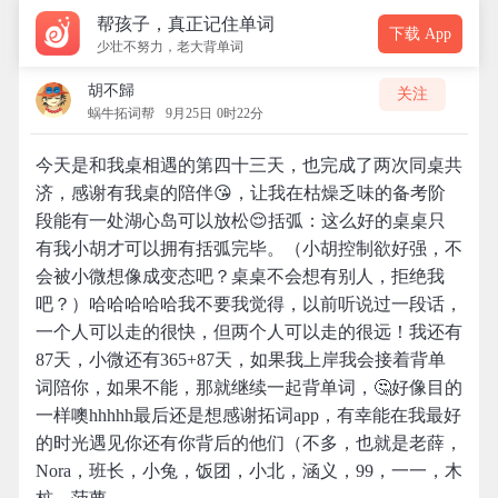
帮孩子，真正记住单词
下载 App
少壮不努力，老大背单词
胡不歸
关注
蜗牛拓词帮
9月25日 0时22分
今天是和我桌相遇的第四十三天，也完成了两次同桌共
济，感谢有我桌的陪伴😘，让我在枯燥乏味的备考阶
段能有一处湖心岛可以放松😌括弧：这么好的桌桌只
有我小胡才可以拥有括弧完毕。（小胡控制欲好强，不
会被小微想像成变态吧？桌桌不会想有别人，拒绝我
吧？）哈哈哈哈哈我不要我觉得，以前听说过一段话，
一个人可以走的很快，但两个人可以走的很远！我还有
87天，小微还有365+87天，如果我上岸我会接着背单
词陪你，如果不能，那就继续一起背单词，🤔好像目的
一样噢hhhhh最后还是想感谢拓词app，有幸能在我最好
的时光遇见你还有你背后的他们（不多，也就是老薛，
Nora，班长，小兔，饭团，小北，涵义，99，一一，木