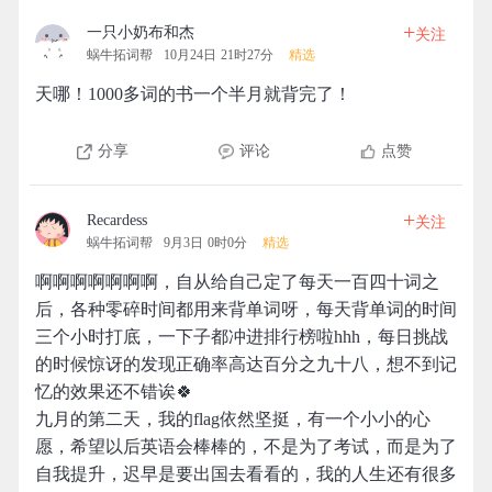
+
一只小奶布和杰
关注
蜗牛拓词帮
10月24日 21时27分
精选
天哪！1000多词的书一个半月就背完了！
分享
评论
点赞
+
Recardess
关注
蜗牛拓词帮
9月3日 0时0分
精选
啊啊啊啊啊啊啊，自从给自己定了每天一百四十词之
后，各种零碎时间都用来背单词呀，每天背单词的时间
三个小时打底，一下子都冲进排行榜啦hhh，每日挑战
的时候惊讶的发现正确率高达百分之九十八，想不到记
忆的效果还不错诶🍀
九月的第二天，我的flag依然坚挺，有一个小小的心
愿，希望以后英语会棒棒的，不是为了考试，而是为了
自我提升，迟早是要出国去看看的，我的人生还有很多