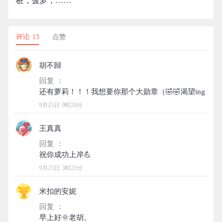
桩，菠萝，……
评论 13
点赞
胡不歸
回复 ：
9月25日 0时24分
王真真
回复 ：
9月25日 3时23分
米扣的安妮
回复 ：