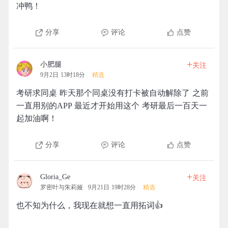
冲鸭！
分享
评论
点赞
+
小肥腿
关注
9月2日 13时18分
精选
考研求同桌 昨天那个同桌没有打卡被自动解除了 之前
一直用别的APP 最近才开始用这个 考研最后一百天一
起加油啊！
分享
评论
点赞
+
Gloria_Ge
关注
罗密叶与朱莉娅
9月21日 19时28分
精选
也不知为什么，我现在就想一直用拓词👍