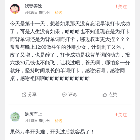
+
我妻善逸
关注
9月26日 0时5分
精选
今天是第十一天，想着如果那天没有忘记早该打卡成功
了，可是人生没有如果，哈哈哈也不知道现在是为打卡
而背单词还是为背单词而打卡，哪边权重更大捏？？？
常常与晚上12:00做斗争的沙雕少女，计划删了又添，
改了又增，也是醉了，打卡成功是我背单词的动力，报
六级30元钱也不能飞，让我过吧，苍天啊，哪怕多一分
就好，坚持时间最长的单词打卡，感谢拓词，感谢同
桌，感谢祖国啊哈哈哈哈哈哈哈哈哈
分享
评论
点赞
+
逆风而上
关注
9月18日 9时9分
精选
果然万事开头难，开头过后就容易了！