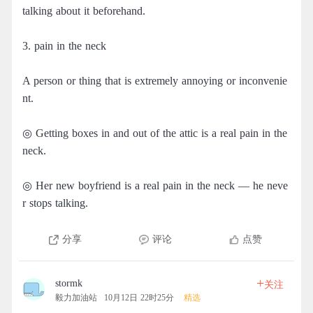
talking about it beforehand.
3. pain in the neck
A person or thing that is extremely annoying or inconvenie
nt.
◎ Getting boxes in and out of the attic is a real pain in the
neck.
◎ Her new boyfriend is a real pain in the neck — he neve
r stops talking.
分享
评论
点赞
+
stormk
关注
毅力加油站
10月12日 22时25分
精选