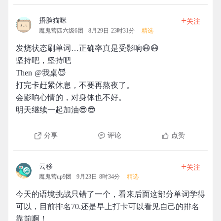
+
捂脸猫咪
关注
魔鬼营四六级6团
8月29日 23时31分
精选
发烧状态刷单词…正确率真是受影响😷😷
坚持吧，坚持吧
Then @我桌😈
打完卡赶紧休息，不要再熬夜了。
会影响心情的，对身体也不好。
明天继续一起加油😎😎
分享
评论
点赞
+
云移
关注
魔鬼营up9团
9月23日 8时34分
精选
今天的语境挑战只错了一个，看来后面这部分单词学得
可以，目前排名70.还是早上打卡可以看见自己的排名
靠前啊！