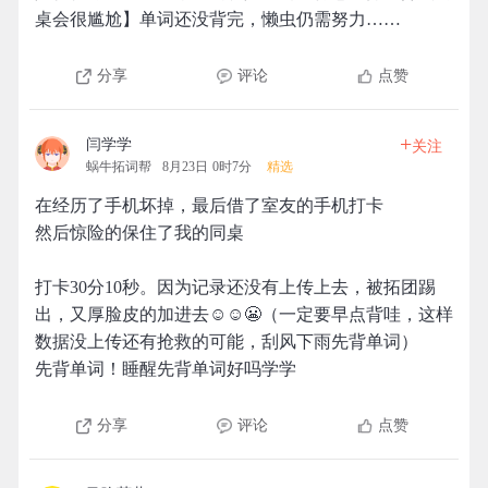
桌会很尴尬】单词还没背完，懒虫仍需努力……
分享
评论
点赞
+
闫学学
关注
蜗牛拓词帮
8月23日 0时7分
精选
在经历了手机坏掉，最后借了室友的手机打卡
然后惊险的保住了我的同桌
打卡30分10秒。因为记录还没有上传上去，被拓团踢
出，又厚脸皮的加进去☺️☺️😬（一定要早点背哇，这样
数据没上传还有抢救的可能，刮风下雨先背单词）
先背单词！睡醒先背单词好吗学学
分享
评论
点赞