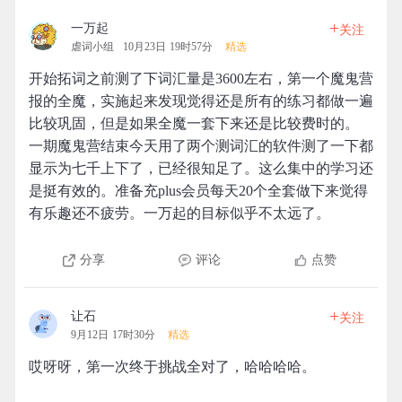
+
一万起
关注
虐词小组
10月23日 19时57分
精选
开始拓词之前测了下词汇量是3600左右，第一个魔鬼营
报的全魔，实施起来发现觉得还是所有的练习都做一遍
比较巩固，但是如果全魔一套下来还是比较费时的。
一期魔鬼营结束今天用了两个测词汇的软件测了一下都
显示为七千上下了，已经很知足了。这么集中的学习还
是挺有效的。准备充plus会员每天20个全套做下来觉得
有乐趣还不疲劳。一万起的目标似乎不太远了。
分享
评论
点赞
+
让石
关注
9月12日 17时30分
精选
哎呀呀，第一次终于挑战全对了，哈哈哈哈。