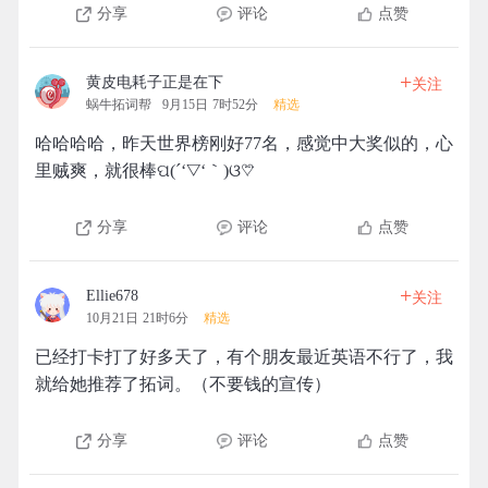
分享
评论
点赞
+
黄皮电耗子正是在下
关注
蜗牛拓词帮
9月15日 7时52分
精选
哈哈哈哈，昨天世界榜刚好77名，感觉中大奖似的，心
里贼爽，就很棒ପ(´‘▽‘｀)ଓ♡⃛
分享
评论
点赞
+
Ellie678
关注
10月21日 21时6分
精选
已经打卡打了好多天了，有个朋友最近英语不行了，我
就给她推荐了拓词。（不要钱的宣传）
分享
评论
点赞