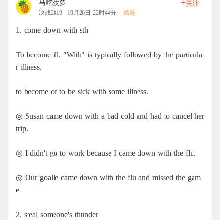
+
马吃菠萝
关注
决战2019
10月26日 22时44分
精选
1. come down with sth
To become ill. "With" is typically followed by the particula
r illness.
to become or to be sick with some illness.
◎ Susan came down with a bad cold and had to cancel her
trip.
◎ I didn't go to work because I came down with the flu.
◎ Our goalie came down with the flu and missed the gam
e.
2. steal someone's thunder