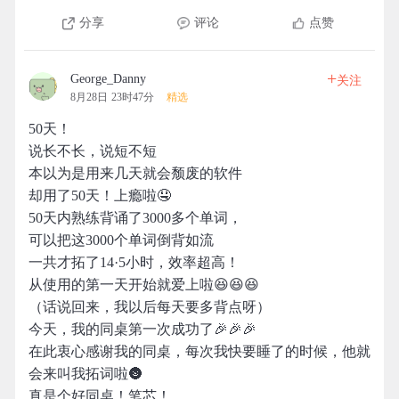
分享
评论
点赞
+
George_Danny
关注
8月28日 23时47分
精选
50天！
说长不长，说短不短
本以为是用来几天就会颓废的软件
却用了50天！上瘾啦🤤
50天内熟练背诵了3000多个单词，
可以把这3000个单词倒背如流
一共才拓了14·5小时，效率超高！
从使用的第一天开始就爱上啦😆😆😆
（话说回来，我以后每天要多背点呀）
今天，我的同桌第一次成功了🎉🎉🎉
在此衷心感谢我的同桌，每次我快要睡了的时候，他就
会来叫我拓词啦🌚
真是个好同桌！笔芯！