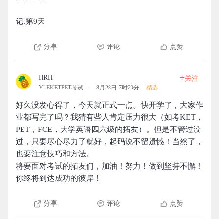
记.第9天
分享
评论
点赞
+
HRH
关注
YLEKETPET考试拓团
8月28日 7时20分
精选
好久没发心得了，今天就正式一点。快开学了，大家作
业都写完了吗？我猜有些人肯定压力很大（如考KET，
PET，FCE，大学英语四六级的拓友）。但是不管过没
过，只要尽心尽力了就好，起码说不留遗憾！当然了，
也要注意技巧和方法。
将要面对考试的拓友们，加油！努力！做到坚持不懈！
你终将到达成功的彼岸！
分享
评论
点赞