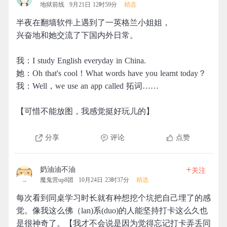
地狱前线
9月21日 12时59分
精选
半夜在翻墙软件上遇到了一英格兰小姐姐，
兴奋地和她交流了下国内外日常。
我：I study English everyday in China.
她：Oh that's cool！What words have you learnt today？
我：Well，we use an app called 拓词……
【可惜不能放图，我感觉挺好玩儿的】
分享
评论
点赞
+
奶油油不油
关注
魔鬼营up8团
10月24日 23时37分
精选
每次看到同桌学习时长就有种想挖个坑把自己埋了的感
觉。像我这么佛（lan)系(duo)的人能坚持打卡这么久也
是很神奇了。【我才不会说是因为觉得忘记打卡弄丢同