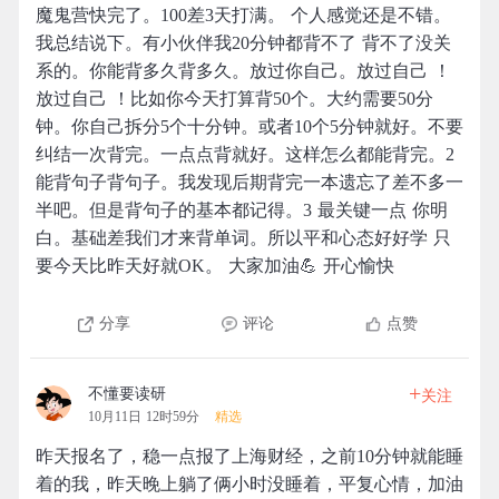
魔鬼营快完了。100差3天打满。 个人感觉还是不错。
我总结说下。有小伙伴我20分钟都背不了 背不了没关
系的。你能背多久背多久。放过你自己。放过自己 ！
放过自己 ！比如你今天打算背50个。大约需要50分
钟。你自己拆分5个十分钟。或者10个5分钟就好。不要
纠结一次背完。一点点背就好。这样怎么都能背完。2
能背句子背句子。我发现后期背完一本遗忘了差不多一
半吧。但是背句子的基本都记得。3 最关键一点 你明
白。基础差我们才来背单词。所以平和心态好好学 只
要今天比昨天好就OK。 大家加油💪 开心愉快
分享
评论
点赞
+
不懂要读研
关注
10月11日 12时59分
精选
昨天报名了，稳一点报了上海财经，之前10分钟就能睡
着的我，昨天晚上躺了俩小时没睡着，平复心情，加油