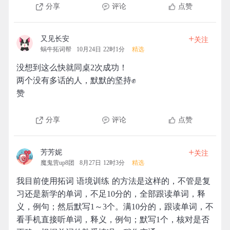
分享
评论
点赞
+
又见长安
关注
蜗牛拓词帮
10月24日 22时1分
精选
没想到这么快就同桌2次成功！
两个没有多话的人，默默的坚持✊
赞
分享
评论
点赞
+
芳芳妮
关注
魔鬼营up8团
8月27日 12时3分
精选
我目前使用拓词 语境训练 的方法是这样的，不管是复
习还是新学的单词，不足10分的，全部跟读单词，释
义，例句；然后默写1～3个。满10分的，跟读单词，不
看手机直接听单词，释义，例句；默写1个，核对是否