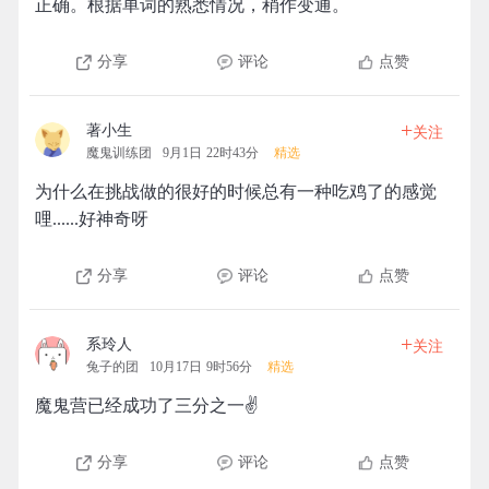
正确。根据单词的熟悉情况，稍作变通。
分享
评论
点赞
+
著小生
关注
魔鬼训练团
9月1日 22时43分
精选
为什么在挑战做的很好的时候总有一种吃鸡了的感觉
哩......好神奇呀
分享
评论
点赞
+
系玲人
关注
兔子的团
10月17日 9时56分
精选
魔鬼营已经成功了三分之一✌️
分享
评论
点赞