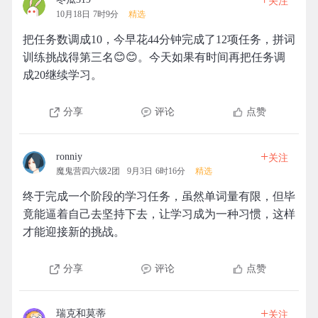
关注
10月18日 7时9分
精选
把任务数调成10，今早花44分钟完成了12项任务，拼词
训练挑战得第三名😊😊。今天如果有时间再把任务调
成20继续学习。
分享
评论
点赞
+
ronniy
关注
魔鬼营四六级2团
9月3日 6时16分
精选
终于完成一个阶段的学习任务，虽然单词量有限，但毕
竟能逼着自己去坚持下去，让学习成为一种习惯，这样
才能迎接新的挑战。
分享
评论
点赞
+
瑞克和莫蒂
关注