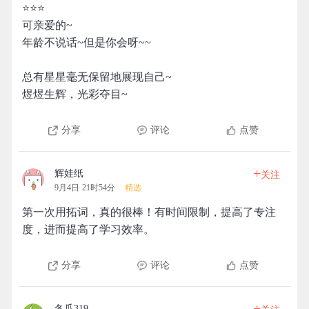
⭐⭐⭐
可亲爱的~
年龄不说话~但是你会呀~~
总有星星毫无保留地展现自己~
煜煜生辉，光彩夺目~
分享
评论
点赞
+
辉娃纸
关注
9月4日 21时54分
精选
第一次用拓词，真的很棒！有时间限制，提高了专注
度，进而提高了学习效率。
分享
评论
点赞
+
冬瓜319