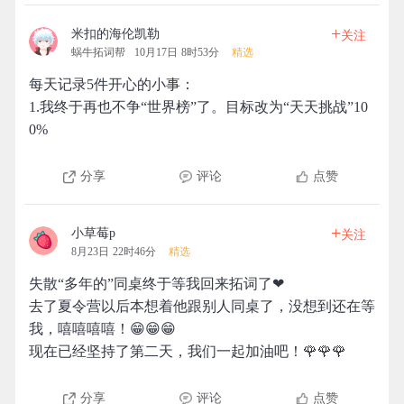
+
米扣的海伦凯勒
关注
蜗牛拓词帮
10月17日 8时53分
精选
每天记录5件开心的小事：
1.我终于再也不争“世界榜”了。目标改为“天天挑战”10
0%
分享
评论
点赞
+
小草莓p
关注
8月23日 22时46分
精选
失散“多年的”同桌终于等我回来拓词了❤
去了夏令营以后本想着他跟别人同桌了，没想到还在等
我，嘻嘻嘻嘻！😁😁😁
现在已经坚持了第二天，我们一起加油吧！🌹🌹🌹
分享
评论
点赞