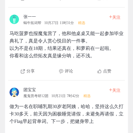
+
张一一
关注
蜗牛拓词帮
10月27日 11时31分
精选
马吃菠萝也报魔鬼营了，他和他桌桌又能一起参加毕业
典礼了，真是令人赏心悦目的一件事。
以为不是在18期，结果还真在，和萝莉在一起啦。
你看和这么些拓友真是缘分呐，还不浅。
分享
评论
点赞
+
团宝宝
关注
魔鬼营考研12团
10月21日 7时42分
精选
做为一名在职哺乳期30岁老阿姨，哈哈，坚持这么久打
卡30多天，前天因为困极睡觉请假，未避免再请假，立
个Flag早起背单词。下一步，把健身带上