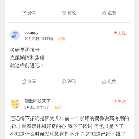
分享
评论
点赞
+
cccandy
关注
10月23日 6时53分
精选
考研单词拉卡
克服懒惰和焦虑
就这样前进吧！
分享
评论
点赞
+
個麼問題來了
关注
9月3日 0时48分
精选
还记得下拓词是因为几年前一个崇拜的偶像说高考用的
拓词 秉着崇拜和好奇的心 我下了拓词 但也只是下了
不知道什么时候发现拓词打不开了 才知道已经下线了