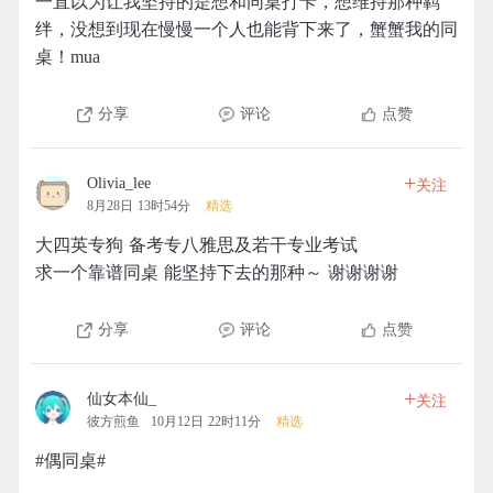
一直以为让我坚持的是想和同桌打卡，想维持那种羁
绊，没想到现在慢慢一个人也能背下来了，蟹蟹我的同
桌！mua
分享
评论
点赞
+
Olivia_lee
关注
8月28日 13时54分
精选
大四英专狗 备考专八雅思及若干专业考试
求一个靠谱同桌 能坚持下去的那种～ 谢谢谢谢
分享
评论
点赞
+
仙女本仙_
关注
彼方煎鱼
10月12日 22时11分
精选
#偶同桌#