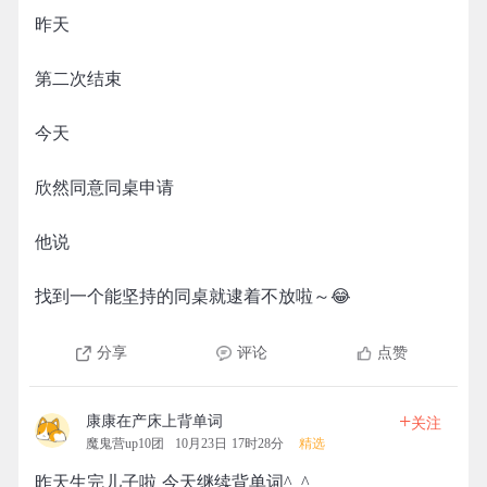
昨天
第二次结束
今天
欣然同意同桌申请
他说
找到一个能坚持的同桌就逮着不放啦～😂
分享
评论
点赞
+
康康在产床上背单词
关注
魔鬼营up10团
10月23日 17时28分
精选
昨天生完儿子啦 今天继续背单词^_^