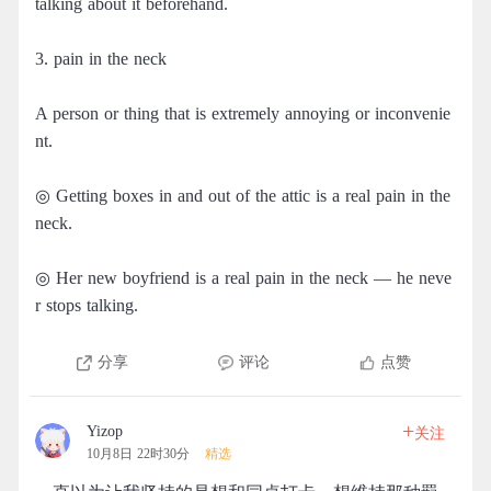
talking about it beforehand.
3. pain in the neck
A person or thing that is extremely annoying or inconvenie
nt.
◎ Getting boxes in and out of the attic is a real pain in the
neck.
◎ Her new boyfriend is a real pain in the neck — he neve
r stops talking.
分享
评论
点赞
+
Yizop
关注
10月8日 22时30分
精选