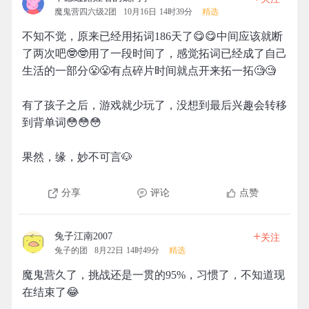
魔鬼营四六级2团
10月16日 14时39分
精选
不知不觉，原来已经用拓词186天了😋😋中间应该就断
了两次吧🤓🤓用了一段时间了，感觉拓词已经成了自己
生活的一部分😤😤有点碎片时间就点开来拓一拓🧐🧐
有了孩子之后，游戏就少玩了，没想到最后兴趣会转移
到背单词😳😳😳
果然，缘，妙不可言🐶
分享
评论
点赞
+
兔子江南2007
关注
兔子的团
8月22日 14时49分
精选
魔鬼营久了，挑战还是一贯的95%，习惯了，不知道现
在结束了😂