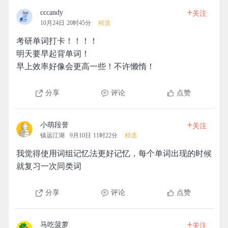
+
cccandy
关注
10月24日 20时45分
精选
考研单词打卡！！！！
明天要早起背单词！
早上效率好像会更高一些！不许懒惰！
分享
评论
点赞
+
小萌段誉
关注
镇远江湖
9月10日 11时22分
精选
我觉得使用词组记忆法更好记忆，每个单词出现的时候
就复习一次同类词
分享
评论
点赞
+
马吃菠萝
关注