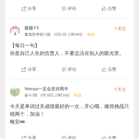
分享
评论
点赞
+
薇薇VV
关注
魔鬼营考研11团
10月2日 23时49分
精选
【每日一句】
你是自己人生的负责人，不要总活在别人的眼光里。
分享
评论
点赞
+
Wetrain一定会坚持两年
关注
奋斗3班
9月18日 23时14分
精选
今天是单词过关成绩最好的一次，开心哦，难得挑战只
错两个，加油！
晚安💤
分享
评论
点赞