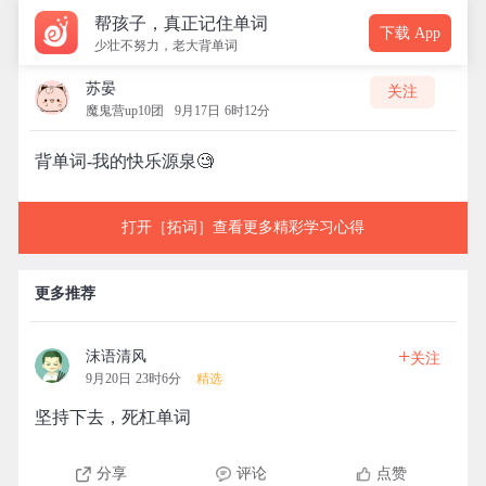
帮孩子，真正记住单词
下载 App
少壮不努力，老大背单词
苏晏
关注
魔鬼营up10团
9月17日 6时12分
背单词-我的快乐源泉🧐
打开［拓词］查看更多精彩学习心得
更多推荐
+
沫语清风
关注
9月20日 23时6分
精选
坚持下去，死杠单词
分享
评论
点赞