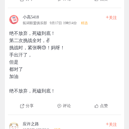
+
小高5418
关注
拓词联盟俱乐部
9月17日 19时14分
精选
绝不放弃，死磕到底！
第二次挑战全对，✌️
挑战时，紧张啊😓！妈呀！
手出汗了，
但是
都对了
加油
绝不放弃，死磕到底！
分享
评论
点赞
+
应许之路
关注