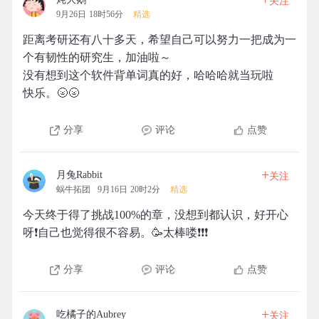
关注
9月26日 18时56分
精选
距离考研还有八十多天，希望自己可以努力一把成为一
个有韧性的研究生，加油啦～
没有想到这个软件背单词真的好，哈哈哈就当玩啦
快乐。🌝🌝
分享
评论
点赞
+
月兔Rabbit
关注
蜗牛拓团
9月16日 20时2分
精选
今天终于得了挑战100%的章，没想到都认识，好开心
呀❗️自己也觉得很不容易。🥳太棒喽❗️❗️❗️
分享
评论
点赞
+
吃橘子的Aubrey
关注