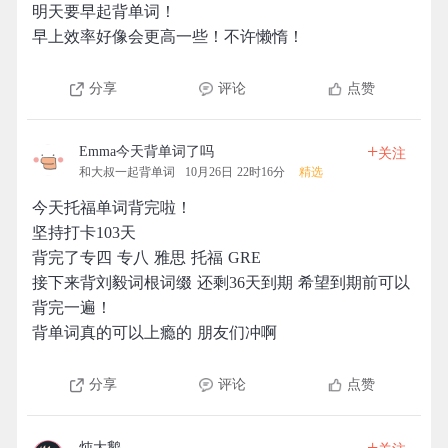
明天要早起背单词！
早上效率好像会更高一些！不许懒惰！
分享
评论
点赞
+
Emma今天背单词了吗
关注
和大叔一起背单词
10月26日 22时16分
精选
今天托福单词背完啦！
坚持打卡103天
背完了专四 专八 雅思 托福 GRE
接下来背刘毅词根词缀 还剩36天到期 希望到期前可以
背完一遍！
背单词真的可以上瘾的 朋友们冲啊
分享
评论
点赞
+
炖大鹅