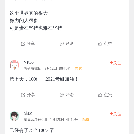
这个世界真的很大
努力的人很多
可是贵在坚持也难在坚持
分享
评论
点赞
+
VKoo
关注
考研海贼团
9月12日 10时6分
精选
第七天，100词，2021考研加油！
分享
评论
点赞
+
陆虎
关注
魔鬼营考研9团
10月28日 7时12分
精选
己经有了75个100%了