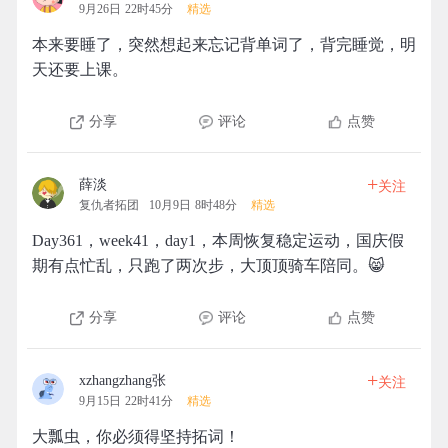
9月26日 22时45分
精选
本来要睡了，突然想起来忘记背单词了，背完睡觉，明
天还要上课。
分享
评论
点赞
+
薛淡
关注
复仇者拓团
10月9日 8时48分
精选
Day361，week41，day1，本周恢复稳定运动，国庆假
期有点忙乱，只跑了两次步，大顶顶骑车陪同。😸
分享
评论
点赞
+
xzhangzhang张
关注
9月15日 22时41分
精选
大瓢虫，你必须得坚持拓词！