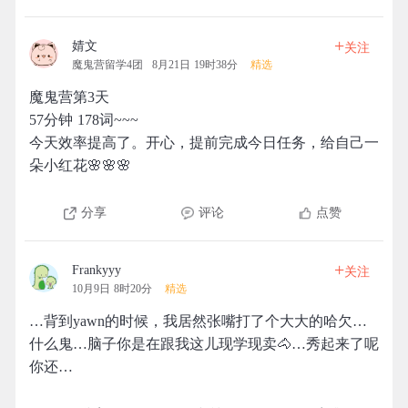
+
婧文
关注
魔鬼营留学4团
8月21日 19时38分
精选
魔鬼营第3天
57分钟 178词~~~
今天效率提高了。开心，提前完成今日任务，给自己一
朵小红花🌸🌸🌸
分享
评论
点赞
+
Frankyyy
关注
10月9日 8时20分
精选
…背到yawn的时候，我居然张嘴打了个大大的哈欠…
什么鬼…脑子你是在跟我这儿现学现卖🐴…秀起来了呢
你还…