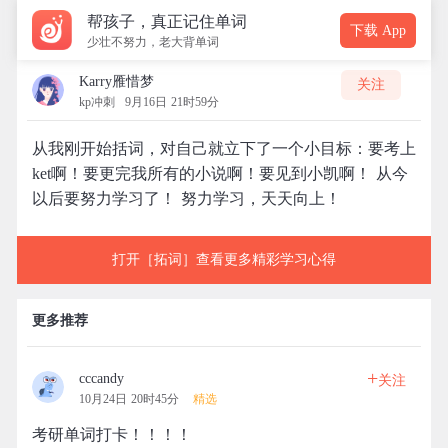
帮孩子，真正记住单词
下载 App
少壮不努力，老大背单词
Karry雁惜梦
关注
kp冲刺
9月16日 21时59分
从我刚开始括词，对自己就立下了一个小目标：要考上
ket啊！要更完我所有的小说啊！要见到小凯啊！ 从今
以后要努力学习了！ 努力学习，天天向上！
打开［拓词］查看更多精彩学习心得
更多推荐
+
cccandy
关注
10月24日 20时45分
精选
考研单词打卡！！！！