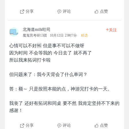
分享
评论
点赞
+
北海道milk吐司
关注
魔鬼营考研13团
10月12日 23时7分
精选
心情可以不好🆖 但是事不可以不做呀
因为时间 不会等我的 今日去了 就不再了
所以我来拓词打卡啦
但问题来了：我今天背会了什么单词？
答：额～ 只是按照本能的点，神游完打卡的一天。
我丧了 还好有拓词和同桌 要不然 我肯定坚持不下来的
感谢！
分享
评论
点赞