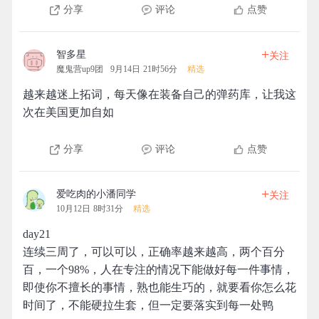
分享
评论
点赞
+
智多星
关注
魔鬼营up9团
9月14日 21时56分
精选
越来越迷上拓词，每天像在装备自己的弹药库，让我这
次在美国更加自如
分享
评论
点赞
+
爱吃肉的小潘同学
关注
10月12日 8时31分
精选
day21
连续三周了，可以可以，正确率越来越高，两个百分
百，一个98%，人在专注的情况下能做好每一件事情，
即使你不擅长的事情，熟也能生巧的，就要看你怎么花
时间了，不能硬拉生套，但一定要落实到每一处鸭