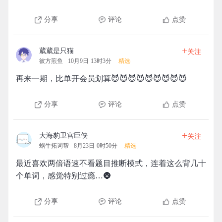
分享
评论
点赞
+
葳葳是只猫
关注
彼方煎鱼
10月9日 13时3分
精选
再来一期，比单开会员划算😈😈😈😈😈😈😈😈😈
分享
评论
点赞
+
大海豹卫宫巨侠
关注
蜗牛拓词帮
8月23日 0时50分
精选
最近喜欢两倍语速不看题目推断模式，连着这么背几十
个单词，感觉特别过瘾…🌚
分享
评论
点赞