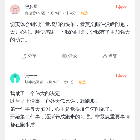
+
智多星
关注
魔鬼营up9团
9月28日 7时24分
精选
切实体会到词汇量增加的快乐，看英文邮件没啥问题，
太开心啦。顺便感谢一下我的同桌，让我有了更加强大
的动力。
分享
评论
点赞
+
张一一
关注
蜗牛拓词帮
9月26日 7时13分
精选
我做了一个伟大的决定
以后早上没事、户外天气允许，就跑步。
第一件事每天拓词，心里是觉得没任何问题了。
开始第二件事，逐渐养成跑步的习惯。非紧急重要事情
都在跑步后