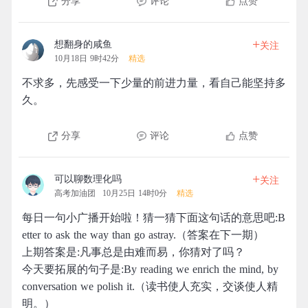
分享
评论
点赞
+
想翻身的咸鱼
关注
10月18日 9时42分
精选
不求多，先感受一下少量的前进力量，看自己能坚持多
久。
分享
评论
点赞
+
可以聊数理化吗
关注
高考加油团
10月25日 14时0分
精选
每日一句小广播开始啦！猜一猜下面这句话的意思吧:B
etter to ask the way than go astray.（答案在下一期）
上期答案是:凡事总是由难而易，你猜对了吗？
今天要拓展的句子是:By reading we enrich the mind, by
conversation we polish it.（读书使人充实，交谈使人精
明。）