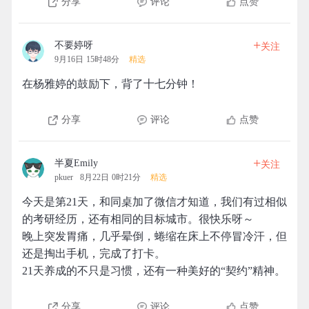
分享
评论
点赞
+
不要婷呀
关注
9月16日 15时48分
精选
在杨雅婷的鼓励下，背了十七分钟！
分享
评论
点赞
+
半夏Emily
关注
pkuer
8月22日 0时21分
精选
今天是第21天，和同桌加了微信才知道，我们有过相似
的考研经历，还有相同的目标城市。很快乐呀～
晚上突发胃痛，几乎晕倒，蜷缩在床上不停冒冷汗，但
还是掏出手机，完成了打卡。
21天养成的不只是习惯，还有一种美好的“契约”精神。
分享
评论
点赞