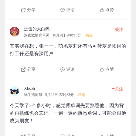
分享
评论
点赞
+
进击的大白鸽
关注
深夜激情背单词
10月9日 20时10分
精选
其实我在想，张一一，萌系萝莉还有马可菠萝是拓词的
打工仔还是资深用户
分享
评论
点赞
+
Xbsbh
关注
蜗牛拓词帮
9月25日 22时33分
精选
今天学了2个多小时，感觉背单词先要熟悉他，因为背
的再熟练也会忘记，一遍一遍的熟悉单词，可能会跟他
成为朋友！