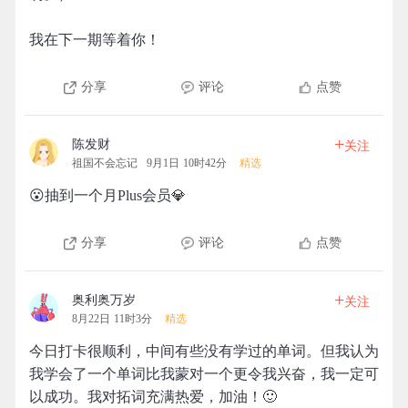
我在下一期等着你！
分享
评论
点赞
+
陈发财
关注
祖国不会忘记
9月1日 10时42分
精选
😮抽到一个月Plus会员💎
分享
评论
点赞
+
奥利奥万岁
关注
8月22日 11时3分
精选
今日打卡很顺利，中间有些没有学过的单词。但我认为
我学会了一个单词比我蒙对一个更令我兴奋，我一定可
以成功。我对拓词充满热爱，加油！🙂