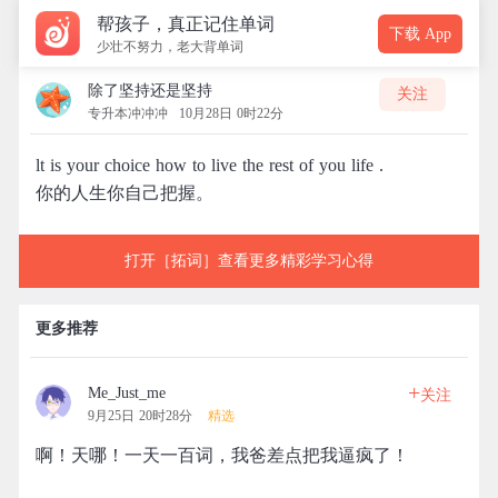
帮孩子，真正记住单词
下载 App
少壮不努力，老大背单词
除了坚持还是坚持
关注
专升本冲冲冲
10月28日 0时22分
lt is your choice how to live the rest of you life .
你的人生你自己把握。
打开［拓词］查看更多精彩学习心得
更多推荐
+
Me_Just_me
关注
9月25日 20时28分
精选
啊！天哪！一天一百词，我爸差点把我逼疯了！