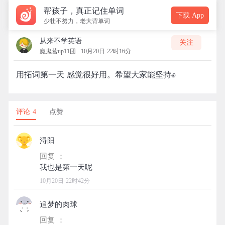
帮孩子，真正记住单词
下载 App
少壮不努力，老大背单词
从来不学英语
关注
魔鬼营up11团
10月20日 22时16分
用拓词第一天 感觉很好用。希望大家能坚持✊
评论 4
点赞
浔阳
回复 ：
10月20日 22时42分
追梦的肉球
回复 ：