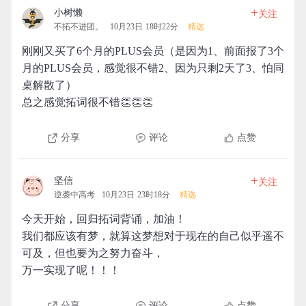
+
小树懒
关注
不拓不进团。
10月23日 18时22分
精选
刚刚又买了6个月的PLUS会员（是因为1、前面报了3个
月的PLUS会员，感觉很不错2、因为只剩2天了3、怕同
桌解散了）
总之感觉拓词很不错👏👏👏
分享
评论
点赞
+
坚信
关注
逆袭中高考
10月23日 23时18分
精选
今天开始，回归拓词背诵，加油！
我们都应该有梦，就算这梦想对于现在的自己似乎遥不
可及，但也要为之努力奋斗，
万一实现了呢！！！
分享
评论
点赞