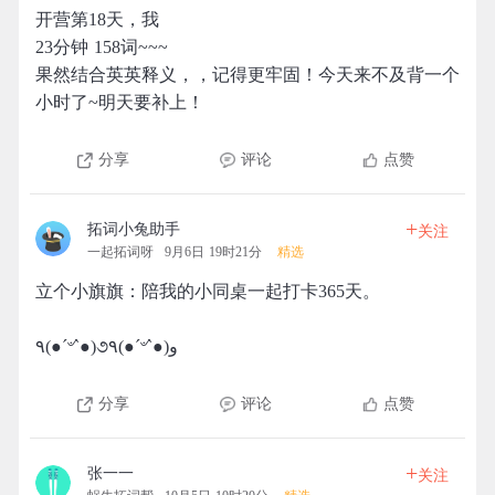
开营第18天，我
23分钟 158词~~~
果然结合英英释义，，记得更牢固！今天来不及背一个
小时了~明天要补上！
分享
评论
点赞
+
拓词小兔助手
关注
一起拓词呀
9月6日 19时21分
精选
立个小旗旗：陪我的小同桌一起打卡365天。
٩(●´৺`●)૭٩(●´৺`●)و
分享
评论
点赞
+
张一一
关注