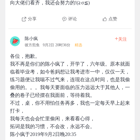
向大佬们看齐，我还会努力的!(≧σ≦)
分享
评论
点赞
+
陈小疯
关注
彼方煎鱼
9月2日 20时36分
精选
各位，抱歉。
我不再是你们的陈小疯了，开学了，六年级。原本就面
临着毕业考，如今爸妈想让我考进市一中，仅仅一天，
练习题便让我喘不过气来，连现在这点时间，也是我偷
偷用的。。。我每天要面临的压力远远大于其他人，一
叠的卷子已经摆在我面前，等待着我。
不过，桌，你不用怕任务再多，我也一定每天早上起来
打卡，
我每天也会会忙里偷闲，来看看心得，
拓词是我的习惯，不会改，永远不会。
陈小疯于2019年9月2日晚20:35