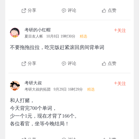
分享
评论
点赞
+
考研的小红帽
关注
夏目友人帐
10月8日 19时30分
精选
不要拖拖拉拉，吃完饭赶紧滚回房间背单词
分享
评论
点赞
+
考研大叔
关注
考研大叔的拓团
9月29日 16时29分
精选
和人打赌，
今天背完700个单词，
少一个1元，现在才背了166个。
各位看官，坐等今晚结局！