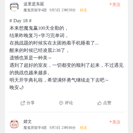
+
这里是东延
关注
魔鬼营留学4团
9月5日 23时39分
精选
# Day 18 #
本来想魔鬼赢100天全勤的，
结果昨晚复习+学习完单词，
在挑战题的时候实在太困抱着手机睡着了...
醒来的时候已经凌晨2:38了，
遗憾也算是一种美～
遇到了超好的室友，一切都变的顺利了起来，不过遇见
的挑战也越来越多。
明天开学典礼啦，希望满怀勇气继续走下去吧～
晚安🌙
分享
评论
点赞
+
婧文
关注
魔鬼营留学4团
9月5日 23时46分
精选