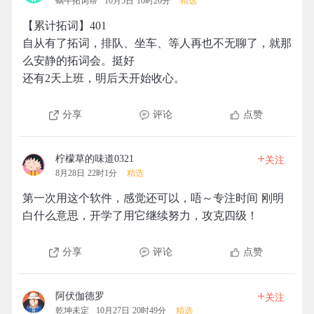
蜗牛拓词帮
10月5日 10时20分
精选
【累计拓词】401
自从有了拓词，排队、坐车、等人再也不无聊了，就那
么安静的拓词会。挺好
还有2天上班，明后天开始收心。
分享
评论
点赞
+
柠檬草的味道0321
关注
8月28日 22时1分
精选
第一次用这个软件，感觉还可以，唔～专注时间 刚明
白什么意思，开学了用它继续努力，攻克四级！
分享
评论
点赞
+
阿伏伽德罗
关注
乾坤未定
10月27日 20时49分
精选