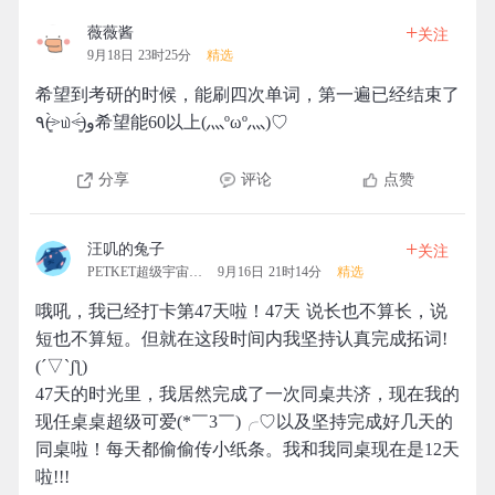
+
薇薇酱
关注
9月18日 23时25分
精选
希望到考研的时候，能刷四次单词，第一遍已经结束了
٩(˃̶͈̀௰˂̶͈́)و希望能60以上(灬ºωº灬)♡
分享
评论
点赞
+
汪叽的兔子
关注
PETKET超级宇宙拓团
9月16日 21时14分
精选
哦吼，我已经打卡第47天啦！47天 说长也不算长，说
短也不算短。但就在这段时间内我坚持认真完成拓词!
(´▽`ʃƪ)
47天的时光里，我居然完成了一次同桌共济，现在我的
现任桌桌超级可爱(*￣3￣)╭♡以及坚持完成好几天的
同桌啦！每天都偷偷传小纸条。我和我同桌现在是12天
啦!!!