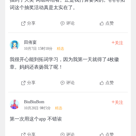
词这个抽奖活动真是太实在了。
分享
评论
点赞
+
田侑宴
关注
10月7日 15时18分
精选
我很开心能到拓词学习，因为我第一天就得了4枚徽
章。妈妈还表扬我了呢！
分享
评论
点赞
+
BiuBiuBom
关注
10月28日 9时5分
精选
第一次用这个app 不错诶
分享
评论
点赞