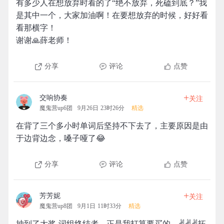
有多少人在想放弃时看的了“绝不放弃，死磕到底？”我
是其中一个，大家加油啊！在要想放弃的时候，好好看
看那横字！
谢谢🙏薛老师！
分享
评论
点赞
+
交响协奏
关注
魔鬼营up6团
9月26日 23时26分
精选
在背了三个多小时单词后坚持不下去了，主要原因是由
于边背边念，嗓子哑了😂
分享
评论
点赞
+
芳芳妮
关注
魔鬼营up8团
9月1日 11时33分
精选
抽到了大奖 词组终结者。正是我打算要买的。✌✌✌拓