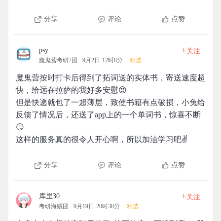
分享
评论
点赞
+
psy
关注
魔鬼营考研7团
9月2日 12时8分
精选
魔鬼营按时打卡后得到了拓词送的实体书，寄送速度超
快，给远在拉萨的我好多安慰😍
但是快递就包了一超薄层，致使书籍有点破损，小兔给
反馈了情况后，还送了app上的一个单词书，惊喜不断
😏
这样的服务真的很令人开心啊，所以加油学习吧✌
分享
评论
点赞
+
库里30
关注
考研海贼团
9月19日 20时38分
精选