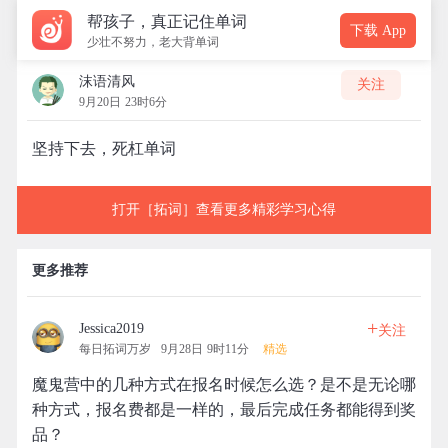
帮孩子，真正记住单词
下载 App
少壮不努力，老大背单词
沫语清风
关注
9月20日 23时6分
坚持下去，死杠单词
打开［拓词］查看更多精彩学习心得
更多推荐
+
Jessica2019
关注
每日拓词万岁
9月28日 9时11分
精选
魔鬼营中的几种方式在报名时候怎么选？是不是无论哪
种方式，报名费都是一样的，最后完成任务都能得到奖
品？