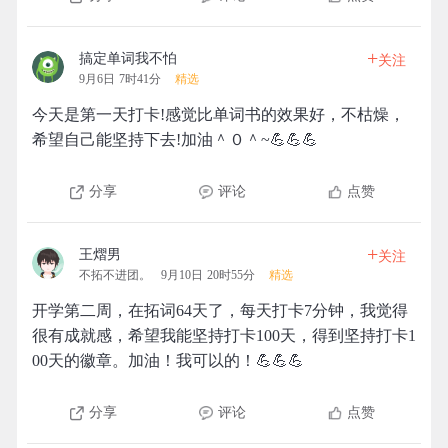
+
搞定单词我不怕
关注
9月6日 7时41分
精选
今天是第一天打卡!感觉比单词书的效果好，不枯燥，
希望自己能坚持下去!加油＾０＾~💪💪💪
分享
评论
点赞
+
王熠男
关注
不拓不进团。
9月10日 20时55分
精选
开学第二周，在拓词64天了，每天打卡7分钟，我觉得
很有成就感，希望我能坚持打卡100天，得到坚持打卡1
00天的徽章。加油！我可以的！💪💪💪
分享
评论
点赞