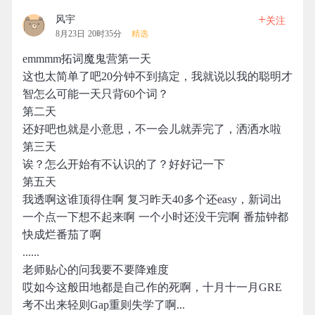
+
风宇
关注
8月23日 20时35分
精选
emmmm拓词魔鬼营第一天
这也太简单了吧20分钟不到搞定，我就说以我的聪明才
智怎么可能一天只背60个词？
第二天
还好吧也就是小意思，不一会儿就弄完了，洒洒水啦
第三天
诶？怎么开始有不认识的了？好好记一下
第五天
我透啊这谁顶得住啊 复习昨天40多个还easy，新词出
一个点一下想不起来啊 一个小时还没干完啊 番茄钟都
快成烂番茄了啊
......
老师贴心的问我要不要降难度
哎如今这般田地都是自己作的死啊，十月十一月GRE
考不出来轻则Gap重则失学了啊...