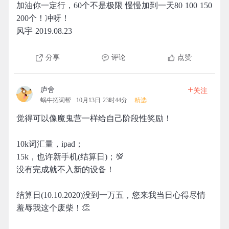
加油你一定行，60个不是极限 慢慢加到一天80 100 150
200个！冲呀！
风宇 2019.08.23
分享
评论
点赞
+
庐舍
关注
蜗牛拓词帮
10月13日 23时44分
精选
觉得可以像魔鬼营一样给自己阶段性奖励！
10k词汇量，ipad；
15k，也许新手机(结算日)；💯
没有完成就不入新的设备！
结算日(10.10.2020)没到一万五，您来我当日心得尽情
羞辱我这个废柴！👏