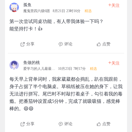
+
孤鱼
关注
魔鬼营四六级6团
8月21日 23时16分
精选
第一次尝试同桌功能，有人带我体验一下吗？
能坚持打卡！👍
分享
评论
点赞
+
鱼做的桃
关注
爱学习的人儿最最最可爱
10月23日 7时17分
精选
每天早上背单词时，我家葳葳都会捣乱，趴在我跟前，
身子占据了半个电脑桌。草稿纸被压在她的身下，让我
无法进行拼写。尾巴时不时敲打着桌子，勾引着我的毒
瘾。把番茄钟设置成5分钟，完成了就吸吸猫，感觉棒
棒的。😄😄
分享
评论
点赞