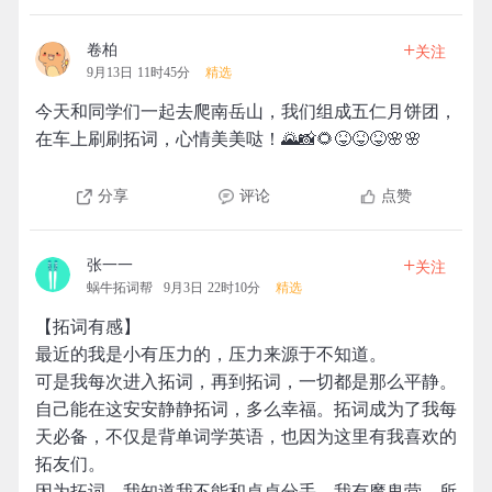
+
卷柏
关注
9月13日 11时45分
精选
今天和同学们一起去爬南岳山，我们组成五仁月饼团，
在车上刷刷拓词，心情美美哒！🌄📸🌻😝😝😝🌸🌸
分享
评论
点赞
+
张一一
关注
蜗牛拓词帮
9月3日 22时10分
精选
【拓词有感】
最近的我是小有压力的，压力来源于不知道。
可是我每次进入拓词，再到拓词，一切都是那么平静。
自己能在这安安静静拓词，多么幸福。拓词成为了我每
天必备，不仅是背单词学英语，也因为这里有我喜欢的
拓友们。
因为拓词，我知道我不能和桌桌分手，我有魔鬼营。所