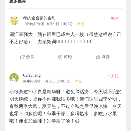
更多推荐
+
考的全会蒙的全对
关注
10月kp打卡团
8月21日 21时7分
精选
词汇量强大！我在班里已成牛人一枚（虽然这样说自己
不太好哈），力顶拓词👍🏻👍🏻👍🏻👍🏻👍🏻👍🏻
分享
评论
点赞
+
CarryFeng
关注
蜗牛拓词帮
8月29日 20时13分
精选
小纸条这70字真是精华呀！避免🐰话痨，今天说不完的
明天继续，桌你不许嫌我话多哦！俺们这里四季分明，
春秋两季大风，夏天热，不过立秋之后早晚凉快，冬天
也零下20多度呢！秋季干燥，多喝热水，多吃点水果
哦！俺桌加油哇！别学瘦了哈！😃