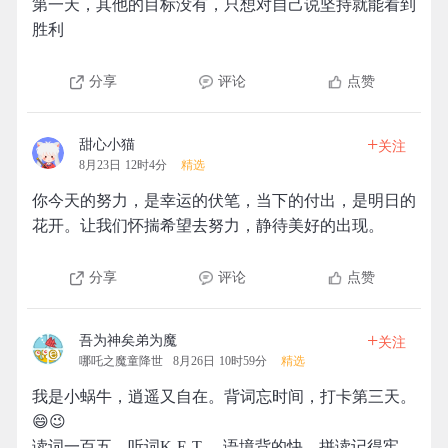
第一天，其他的目标没有，只想对自己说坚持就能看到
胜利
分享
评论
点赞
+
甜心小猫
关注
8月23日 12时4分
精选
你今天的努力，是幸运的伏笔，当下的付出，是明日的
花开。让我们怀揣希望去努力，静待美好的出现。
分享
评论
点赞
+
吾为神矣弟为魔
关注
哪吒之魔童降世
8月26日 10时59分
精选
我是小蜗牛，逍遥又自在。背词忘时间，打卡第三天。
😄😉
读词一百五，听词K E T 。语境背的快，拼读记得牢。