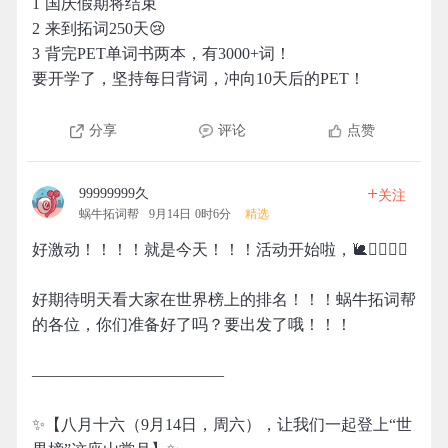
1 国庆假期将结束
2 来到拓词250天😢
3 背完PET单词书两本，有3000+词！
要开学了，坚持每日背词，冲向10天后的PET！
分享
评论
点赞
+
99999999久
关注
蜗牛拓词帮
9月14日 0时6分
精选
好激动！！！！就是今天！！！活动开始啦，🐌🧗‍♀️🧗‍♂️
好期待明天看大家在世界榜上的排名！！！蜗牛拓词帮
的各位，你们准备好了吗？要出发了哦！！！
————————————
✨【八月十六（9月14日，周六），让我们一起登上“世