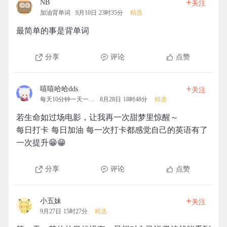
+
NB
关注
加油背单词
9月10日 23时35分
精选
最简单的事是背单词
分享
评论
点赞
+
嘻嘻哈哈dds
关注
每天10分钟一天一清人
8月28日 18时48分
精选
若生命如过场电影，让我再一次甜梦里惊醒～
每日打卡 每日加油 每一次打卡都感觉自己的英语有了
一次提升😁😁
分享
评论
点赞
+
小五妹
关注
9月27日 15时27分
精选