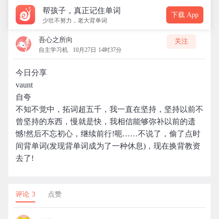
帮孩子，真正记住单词
下载 App
少壮不努力，老大背单词
吾心之所向
关注
自主学习机
10月27日 14时37分
今日分享
vaunt
自夸
不知不觉中，拓词超五千，我一直在坚持，坚持以前不
曾坚持的东西，慢就是快，我相信能够弥补以前的遗
憾!然后不忘初心，继续前行!呃……不说了，偷了点时
间背单词(发现背单词成为了一种休息)，现在换背教资
去了!
评论 3
点赞