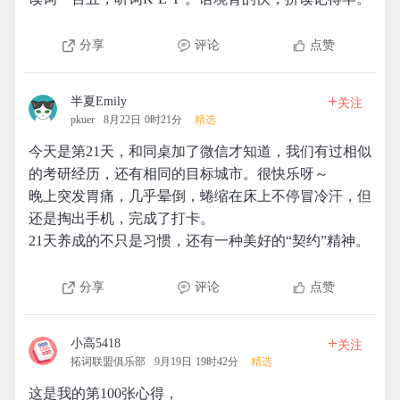
分享
评论
点赞
+
半夏Emily
关注
pkuer
8月22日 0时21分
精选
今天是第21天，和同桌加了微信才知道，我们有过相似
的考研经历，还有相同的目标城市。很快乐呀～
晚上突发胃痛，几乎晕倒，蜷缩在床上不停冒冷汗，但
还是掏出手机，完成了打卡。
21天养成的不只是习惯，还有一种美好的“契约”精神。
分享
评论
点赞
+
小高5418
关注
拓词联盟俱乐部
9月19日 19时42分
精选
这是我的第100张心得，