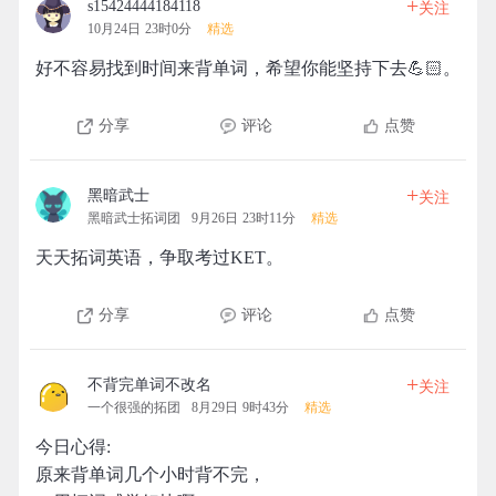
+
s15424444184118
关注
10月24日 23时0分
精选
好不容易找到时间来背单词，希望你能坚持下去💪🏻。
分享
评论
点赞
+
黑暗武士
关注
黑暗武士拓词团
9月26日 23时11分
精选
天天拓词英语，争取考过KET。
分享
评论
点赞
+
不背完单词不改名
关注
一个很强的拓团
8月29日 9时43分
精选
今日心得:
原来背单词几个小时背不完，