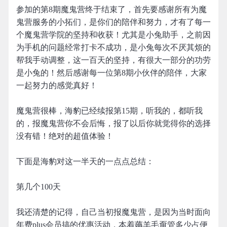
参加的第8期魔鬼营终于结束了，首先要感谢所有为魔
鬼营服务的小拓们，是你们的陪伴和努力，才有了每一
个魔鬼营学院的坚持和收获！尤其是小兔助手，之前因
为手机的问题经常打卡不成功，是小兔每次不厌其烦的
帮我手动调整，这一百天的坚持，有很大一部分的功劳
是小兔的！然后感谢每一位第8期小伙伴的陪伴，大家
一起努力的感觉真好！
魔鬼营很棒，海豹已经续报第15期，听我的，都听我
的，报魔鬼营你不会后悔，报了以后你就觉得你的选择
没有错！绝对的超值体验！
下面是海豹对这一半天的一点点总结：
第几个100天
我还清楚的记得，自己当初报魔鬼营，是因为当时面向
年费plus会员搞的优惠活动，本着薅羊毛甭管多少占便