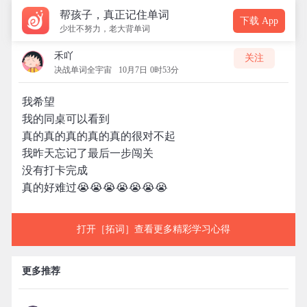
帮孩子，真正记住单词
下载 App
少壮不努力，老大背单词
禾吖
关注
决战单词全宇宙
10月7日 0时53分
我希望
我的同桌可以看到
真的真的真的真的真的很对不起
我昨天忘记了最后一步闯关
没有打卡完成
真的好难过😭😭😭😭😭😭😭
打开［拓词］查看更多精彩学习心得
更多推荐