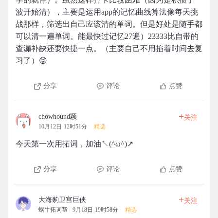
波开始清），主要是运用app的记忆曲线算法像每天挑
战那样，筛选出自己应该清的单词。但是好处是随手都
可以清一遍单词。能最快过记忆27遍）23333比自带的
查漏补缺还要快捷一点。（主要自己不用掐着时间去复
习了）😝
分享
评论
点赞
+
chowhound颖
关注
10月12日 12时51分
精选
今天第一次用拓词，加油↖(^ω^)↗
分享
评论
点赞
+
大海豹卫宫巨侠
关注
蜗牛拓词帮
9月18日 19时58分
精选