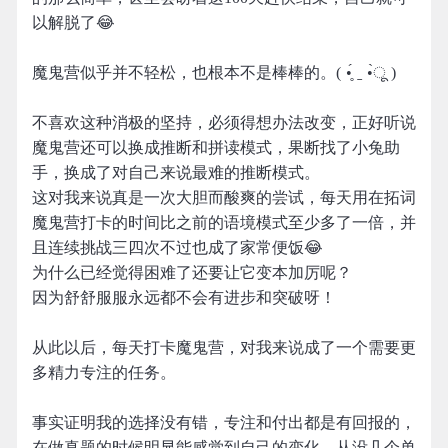
以解脱了😂
魔鬼营似乎并不轻松，也根本不是棒棒的。( •̥́ ˍ •̀ू )
不喜欢这种消极的坚持，必须得想办法改变，正好听说
魔鬼营还可以换成推断和拼读模式，果断找了小兔助
手，换成了对自己来说最难的推断模式。
这对我来说真是一次大胆而酸爽的尝试，每天用在拓词
魔鬼营打卡的时间比之前的语境模式至少多了一倍，并
且连续挑战三四次不过也成了家常便饭😂
为什么已经觉得困难了还要让它变本加厉呢？
因为舒舒服服永远都不会有进步和突破呀！
从此以后，每天打卡魔鬼营，对我来说成了一个需要更
多精力专注的任务。
事实证明我的选择没有错，专注和付出都是有回报的，
在做真题的时候明显能感觉到自己的变化，从没几个单