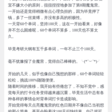
宜不嫌大小的原则，扭扭捏捏地参加了第8期魔鬼营。
一开始还是觉得稍微有点心理负担的，因为毕竟押了
钱，多了一丝束缚，并没有多高的积极性。
一天背60个单词，坚持100天，这在一开始看来，好像
并不怎么困难呢，60个单词不算多，100天也不算太
久。
毕竟考研大纲有五千多单词，一年不止三个100天。
毫不犹豫报了全魔营，觉得自己棒棒的。╰(*´︶`*)╯
开始的几天，似乎也像自己预想的那样，60个单词轻轻
松松，挑战100%随随便便。
随着时间的推移，我开始有些倦怠了，不知不觉中，感
觉每天的打卡任务变得越来越沉重，毕竟生活中总有各
种各样的事情会对背单词打卡造成影响。
开始觉得每天点亮魔鬼营的红色日期并不像自己当初想
的那么简单，甚至会盼着这100天赶快结束，自己就可