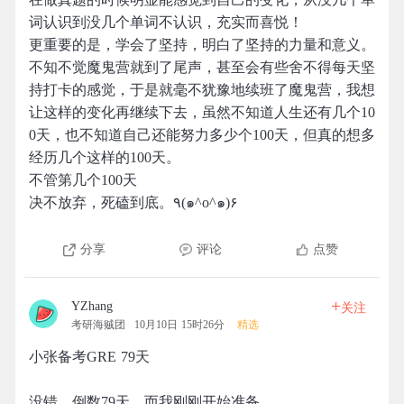
词认识到没几个单词不认识，充实而喜悦！
更重要的是，学会了坚持，明白了坚持的力量和意义。
不知不觉魔鬼营就到了尾声，甚至会有些舍不得每天坚
持打卡的感觉，于是就毫不犹豫地续班了魔鬼营，我想
让这样的变化再继续下去，虽然不知道人生还有几个10
0天，也不知道自己还能努力多少个100天，但真的想多
经历几个这样的100天。
不管第几个100天
决不放弃，死磕到底。٩(๑^o^๑)۶
分享
评论
点赞
+
YZhang
关注
考研海贼团
10月10日 15时26分
精选
小张备考GRE 79天
没错，倒数79天，而我刚刚开始准备……