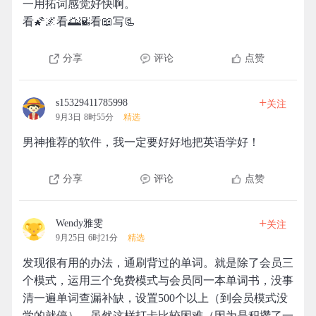
一用拓词感觉好快啊。
看🌠🌌看🌅🌇看📖写📃
分享
评论
点赞
+
s15329411785998
关注
9月3日 8时55分
精选
男神推荐的软件，我一定要好好地把英语学好！
分享
评论
点赞
+
Wendy雅雯
关注
9月25日 6时21分
精选
发现很有用的办法，通刷背过的单词。就是除了会员三
个模式，运用三个免费模式与会员同一本单词书，没事
清一遍单词查漏补缺，设置500个以上（到会员模式没
学的就停）。虽然这样打卡比较困难（因为是积攒了一