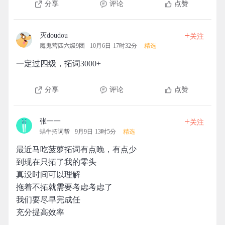
分享
评论
点赞
+
灭doudou
关注
魔鬼营四六级9团
10月6日 17时32分
精选
一定过四级，拓词3000+
分享
评论
点赞
+
张一一
关注
蜗牛拓词帮
9月9日 13时5分
精选
最近马吃菠萝拓词有点晚，有点少
到现在只拓了我的零头
真没时间可以理解
拖着不拓就需要考虑考虑了
我们要尽早完成任
充分提高效率