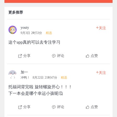
更多推荐
+
youty
关注
9月3日 2时53分
精选
这个app真的可以去专注学习
分享
评论
点赞
+
加一
关注
冲鸭！
8月22日 21时47分
精选
托福词背完啦 旋转螺旋开心！！！
下一本会是哪个幸运小孩呢🤔
分享
评论
点赞