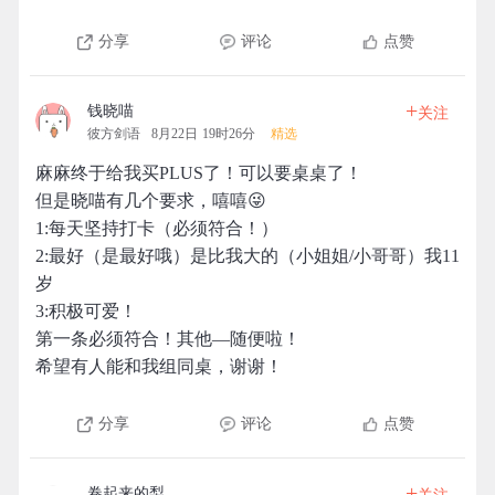
分享
评论
点赞
+
钱晓喵
关注
彼方剑语
8月22日 19时26分
精选
麻麻终于给我买PLUS了！可以要桌桌了！
但是晓喵有几个要求，嘻嘻😜
1:每天坚持打卡（必须符合！）
2:最好（是最好哦）是比我大的（小姐姐/小哥哥）我11
岁
3:积极可爱！
第一条必须符合！其他—随便啦！
希望有人能和我组同桌，谢谢！
分享
评论
点赞
+
卷起来的梨