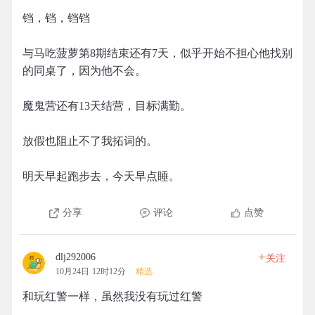
铛，铛，铛铛
与马吃菠萝第8期结束还有7天，似乎开始不担心他找别
的同桌了，因为他不会。
魔鬼营还有13天结营，目标满勤。
放假也阻止不了我拓词的。
明天早起跑步去，今天早点睡。
分享
评论
点赞
+
dlj292006
关注
10月24日 12时12分
精选
和玩红警一样，虽然我没有玩过红警