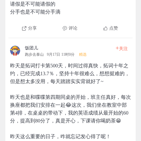
请假是不可能请假的
分手也是不可能分手滴
分享
评论
点赞
+
饭团儿
关注
跑步去泰山
9月17日 11时0分
精选
昨天是拓词打卡第500天，时间过得真快，拓词十年之
约，已经完成13.7％，坚持十年很难么，想想挺难的，
但是想太多没用，每天踏踏实实背就好了~
昨天也是和喋喋第四期同桌的开始，班主任真好，每次
换座都把我们安排在一起😂这次，我们坐在教室中部
第4排，在桌桌的带动下，我的英语成绩从最开始的60
分，提高到80分了，真是开心，下课请你喝奶茶😁
昨天这么重要的日子，咋就忘记发心得了呢！