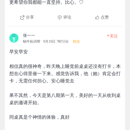
更希望你我都能一直坚持。比心。♡
分享
评论
点赞
+
张一一
关注
蜗牛拓词帮
9月19日 7时55分
精选
早安早安
相信真的很神奇，昨天晚上睡觉前桌桌还没有打卡，本
想在心得里催一下来。感觉告诉我，他（她）肯定会打
卡，无需任何担心。安心睡觉去
果不其然，今天是第八期第一天，美好的一天从收到桌
桌的邀请开始。
同桌真是个神情的体验，真好