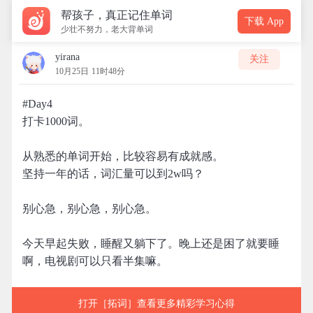
帮孩子，真正记住单词
下载 App
少壮不努力，老大背单词
yirana
关注
10月25日 11时48分
#Day4
打卡1000词。
从熟悉的单词开始，比较容易有成就感。
坚持一年的话，词汇量可以到2w吗？
别心急，别心急，别心急。
今天早起失败，睡醒又躺下了。晚上还是困了就要睡
啊，电视剧可以只看半集嘛。
打开［拓词］查看更多精彩学习心得