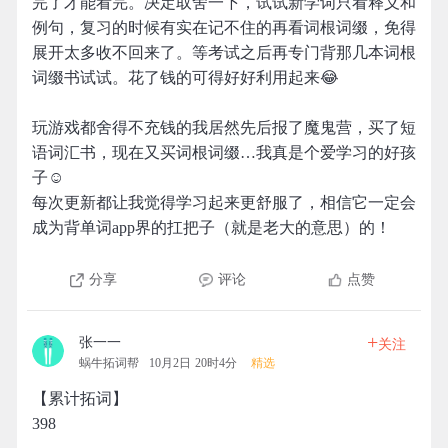
完了才能看完。决定取舍一下，试试新学词只看释义和
例句，复习的时候有实在记不住的再看词根词缀，免得
展开太多收不回来了。等考试之后再专门背那几本词根
词缀书试试。花了钱的可得好好利用起来😂
玩游戏都舍得不充钱的我居然先后报了魔鬼营，买了短
语词汇书，现在又买词根词缀…我真是个爱学习的好孩
子☺
每次更新都让我觉得学习起来更舒服了，相信它一定会
成为背单词app界的扛把子（就是老大的意思）的！
分享
评论
点赞
+
张一一
关注
蜗牛拓词帮
10月2日 20时4分
精选
【累计拓词】
398