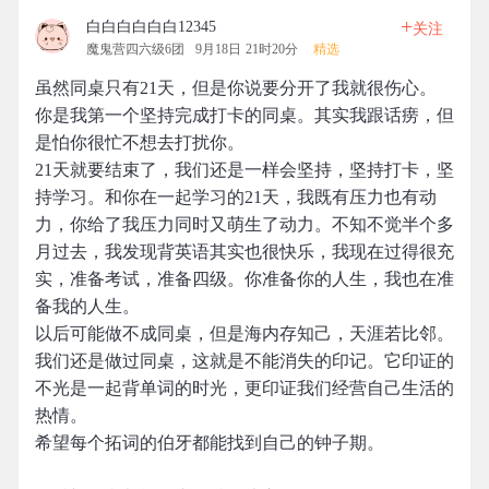
+
白白白白白白12345
关注
魔鬼营四六级6团
9月18日 21时20分
精选
虽然同桌只有21天，但是你说要分开了我就很伤心。
你是我第一个坚持完成打卡的同桌。其实我跟话痨，但
是怕你很忙不想去打扰你。
21天就要结束了，我们还是一样会坚持，坚持打卡，坚
持学习。和你在一起学习的21天，我既有压力也有动
力，你给了我压力同时又萌生了动力。不知不觉半个多
月过去，我发现背英语其实也很快乐，我现在过得很充
实，准备考试，准备四级。你准备你的人生，我也在准
备我的人生。
以后可能做不成同桌，但是海内存知己，天涯若比邻。
我们还是做过同桌，这就是不能消失的印记。它印证的
不光是一起背单词的时光，更印证我们经营自己生活的
热情。
希望每个拓词的伯牙都能找到自己的钟子期。