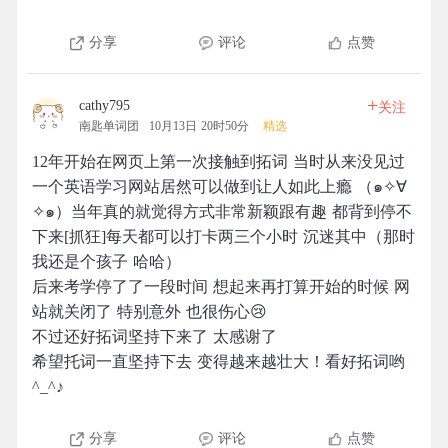
分享
评论
点赞
+
cathy795
关注
南匙单词团
10月13日 20时50分
精选
12年开始在网页上第一次接触到拓词 当时从来没见过
一个英语学习网站居然可以做到让人如此上瘾 （๑✧∀
✧๑）当年真的就觉得方式非常新颖跟有趣 都背到停不
下来[抓狂]每天都可以打卡两三个小时 沉迷其中（那时
我还是个孩子 哈哈）
后来考学停了了一段时间 想起来再打算开始的时候 网
站就关闭了 特别意外 也很伤心😢
不过还好拓词坚持下来了 太感谢了
希望托词一直坚持下去 变得越来越壮大！看好拓词哟
^_^♪
分享
评论
点赞