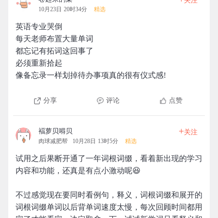
关注
10月23日 20时34分
精选
英语专业哭倒
每天老师布置大量单词
都忘记有拓词这回事了
必须重新拾起
像备忘录一样划掉待办事项真的很有仪式感!
分享
评论
点赞
+
褔萝贝嘚贝
关注
肉球减肥帮
10月28日 13时5分
精选
试用之后果断开通了一年词根词缀，看着新出现的学习
内容和功能，还真是有点小激动呢😆
不过感觉现在要同时看例句，释义，词根词缀和展开的
词根词缀单词以后背单词速度太慢，每次回顾时间都用