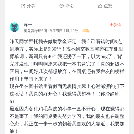
分享
评论
点赞
+
晖一
关注
魔鬼营考研6团
9月25日 11时12分
精选
昨天同学拜托我去做助学金评定，我自己看错时间9点
到地方，实际上是9:30**！找不到空教室就蹲在车棚里
背单词，新词只有46个我还愣了一下，以为bug了，背
完才发现！啊啊啊原来我把一本书背完了！真的超级不
容易，中间好几次都想放弃，在同桌还有我舍友的榜样
作用下坚持下来了！
现在坐在图书馆里看似面无表情实际上心潮澎湃的打下
这段话！我真的好开心！我觉得我超棒！（你冷静hh
h）
最近因为各种鸡毛蒜皮的小事一直不开心，现在觉得都
不是事了！我的同桌要去努力学习，我的朋友也在调整
心态，我正在一步一步的朝着我喜欢的人靠近，我要加
油！