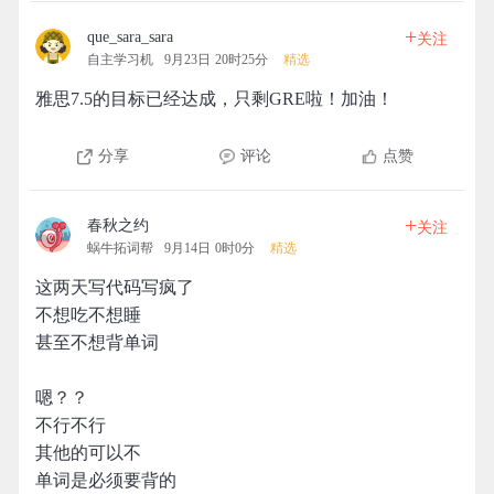
+
que_sara_sara
关注
自主学习机
9月23日 20时25分
精选
雅思7.5的目标已经达成，只剩GRE啦！加油！
分享
评论
点赞
+
春秋之约
关注
蜗牛拓词帮
9月14日 0时0分
精选
这两天写代码写疯了
不想吃不想睡
甚至不想背单词
嗯？？
不行不行
其他的可以不
单词是必须要背的