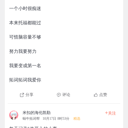
一个小时很痴迷
本来托福都能过
可惜脑容量不够
努力我要努力
我要变成第一名
拓词拓词我爱你
分享
评论
点赞
+
米扣的海伦凯勒
关注
蜗牛拓词帮
10月17日 8时53分
精选