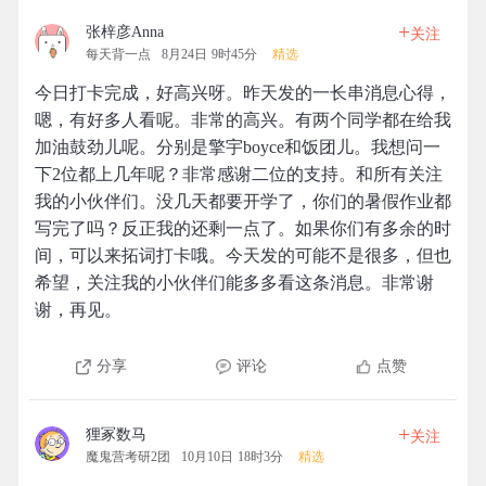
+
张梓彦Anna
关注
每天背一点
8月24日 9时45分
精选
今日打卡完成，好高兴呀。昨天发的一长串消息心得，
嗯，有好多人看呢。非常的高兴。有两个同学都在给我
加油鼓劲儿呢。分别是擎宇boyce和饭团儿。我想问一
下2位都上几年呢？非常感谢二位的支持。和所有关注
我的小伙伴们。没几天都要开学了，你们的暑假作业都
写完了吗？反正我的还剩一点了。如果你们有多余的时
间，可以来拓词打卡哦。今天发的可能不是很多，但也
希望，关注我的小伙伴们能多多看这条消息。非常谢
谢，再见。
分享
评论
点赞
+
狸冢数马
关注
魔鬼营考研2团
10月10日 18时3分
精选