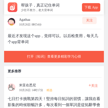
帮孩子，真正记住单词
下载 App
少壮不努力，老大背单词
Agathaa
关注
10月26日 8时54分
最近才发现这个app，觉得可以。以后检查用，每天几
个app背单词
打开［拓词］查看更多精彩学习心得
更多推荐
+
米亚在悉尼
关注
10月26日 14时17分
精选
七日打卡挑戰第四天！堅持每日拓詞的習慣，讓我在看
影集的時候順暢許多，每次看到一個單詞是從拓辭學會