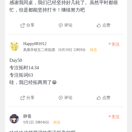
感谢我同桌，我们已经坚持好几轮了。虽然平时都很
忙，但是都能坚持打卡！继续努力吧
分享
评论
点赞
+
Happy081012
关注
凤凰学校五二班拓团
10月19日 22时8分
精选
Day50
专注拓时14:34
专注拓词63
哇，我已经拓两周了😁
分享
评论
点赞
+
静翕
关注
9月2日 20时46分
精选