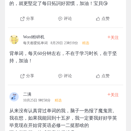
的，就更堅定了每日拓詞好習慣，加油！宝貝😘
分享
评论
点赞
+
Word粉碎机
关注
每天都爱拓单词
8月29日 23时19分
精选
背单词，每天60分钟左右，不在于学习时长，在于坚
持，加油！
分享
评论
点赞
+
二满
关注
10月25日 9时58分
精选
从来没有认真背过单词的我，脑子一热报了魔鬼营。
我在想，如果我能回到十五岁，我一定要我好好学英
毕竟现在开始背英语必修一二挺那啥的