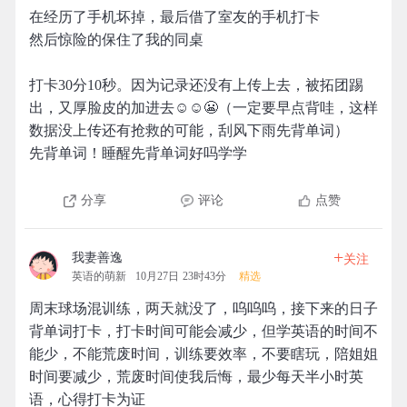
在经历了手机坏掉，最后借了室友的手机打卡
然后惊险的保住了我的同桌
打卡30分10秒。因为记录还没有上传上去，被拓团踢
出，又厚脸皮的加进去☺️☺️😬（一定要早点背哇，这样
数据没上传还有抢救的可能，刮风下雨先背单词）
先背单词！睡醒先背单词好吗学学
分享
评论
点赞
+
我妻善逸
关注
英语的萌新
10月27日 23时43分
精选
周末球场混训练，两天就没了，呜呜呜，接下来的日子
背单词打卡，打卡时间可能会减少，但学英语的时间不
能少，不能荒废时间，训练要效率，不要瞎玩，陪姐姐
时间要减少，荒废时间使我后悔，最少每天半小时英
语，心得打卡为证