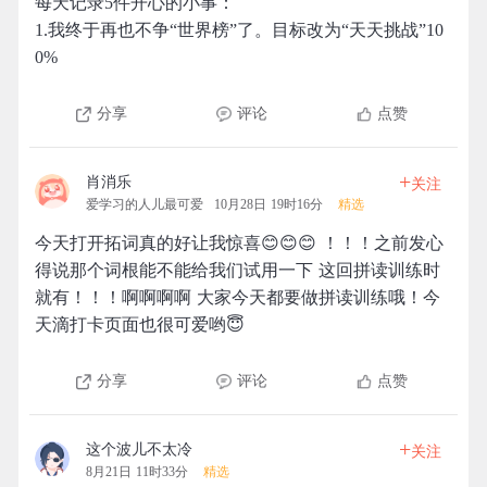
每天记录5件开心的小事：
1.我终于再也不争“世界榜”了。目标改为“天天挑战”10
0%
分享
评论
点赞
+
肖消乐
关注
爱学习的人儿最可爱
10月28日 19时16分
精选
今天打开拓词真的好让我惊喜😊😊😊 ！！！之前发心
得说那个词根能不能给我们试用一下 这回拼读训练时
就有！！！啊啊啊啊 大家今天都要做拼读训练哦！今
天滴打卡页面也很可爱哟😇
分享
评论
点赞
+
这个波儿不太冷
关注
8月21日 11时33分
精选