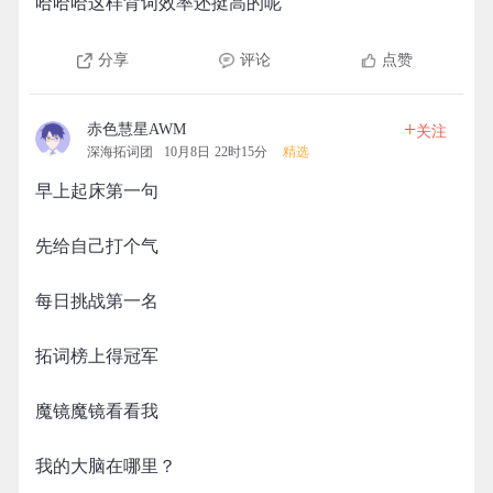
哈哈哈这样背词效率还挺高的呢
分享
评论
点赞
+
赤色慧星AWM
关注
深海拓词团
10月8日 22时15分
精选
早上起床第一句
先给自己打个气
每日挑战第一名
拓词榜上得冠军
魔镜魔镜看看我
我的大脑在哪里？