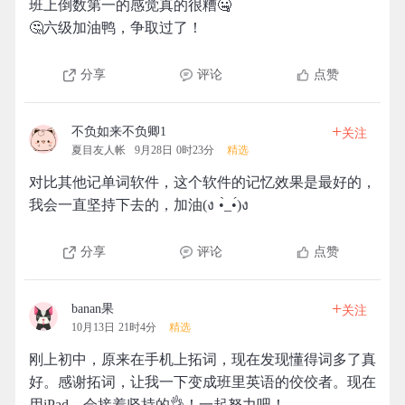
班上倒数第一的感觉真的很糟🤐
🤔六级加油鸭，争取过了！
分享
评论
点赞
+
不负如来不负卿1
关注
夏目友人帐
9月28日 0时23分
精选
对比其他记单词软件，这个软件的记忆效果是最好的，
我会一直坚持下去的，加油(ง •̀_•́)ง
分享
评论
点赞
+
banan果
关注
10月13日 21时4分
精选
刚上初中，原来在手机上拓词，现在发现懂得词多了真
好。感谢拓词，让我一下变成班里英语的佼佼者。现在
用iPad，会接着坚持的👌！一起努力吧！