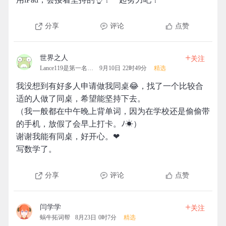
分享
评论
点赞
+
世界之人
关注
Lance119是第一名的拓团
9月10日 22时49分
精选
我没想到有好多人申请做我同桌😂，找了一个比较合
适的人做了同桌，希望能坚持下去。
（我一般都在中午晚上背单词，因为在学校还是偷偷带
的手机，放假了会早上打卡。ﾉ☀）
谢谢我能有同桌，好开心。❤
写数学了。
分享
评论
点赞
+
闫学学
关注
蜗牛拓词帮
8月23日 0时7分
精选