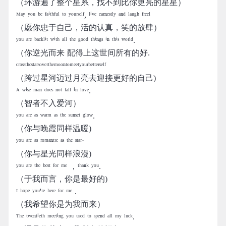
（环游遍了整个星系，找不到比你更亮的星星）
ᴹᵃʸ ʸᵒᵘ ᵇᵉ ᶠᵃⁱᵗʰᶠᵘˡ ᵗᵒ ʸᵒᵘʳˢᵉˡᶠ, ˡⁱᵛᵉ ᵉᵃʳⁿᵉˢᵗˡʸ ᵃⁿᵈ ˡᵃᵘᵍʰ ᶠʳᵉᵉˡ
（愿你忠于自己，活的认真，笑的放肆）
ʸᵒᵘ ᵃʳᵉ ᵇᵃᶜᵏˡⁱᵗ ʷⁱᵗʰ ᵃˡˡ ᵗʰᵉ ᵍᵒᵒᵈ ᵗʰⁱⁿᵍˢ ⁱⁿ ᵗʰⁱˢ ʷᵒʳˡᵈ.
（你逆光而来 配得上这世间所有的好.
ᶜʳᵒˢˢᵗʰᵉˢᵗᵃʳˢᵒᵛᵉʳᵗʰᵉᵐᵒᵒⁿᵗᵒᵐᵉᵉᵗʸᵒᵘʳᵇᵉᵗᵗᵉʳˢᵉˡᶠ
（跨过星河迈过月亮去迎接更好的自己)
ᴬ ʷⁱˢᵉ ᵐᵃⁿ ᵈᵒᵉˢ ⁿᵒᵗ ᶠᵃˡˡ ⁱⁿ ˡᵒᵛᵉ.
（智者不入爱河）
ʸᵒᵘ ᵃʳᵉ ᵃˢ ʷᵃʳᵐ ᵃˢ ᵗʰᵉ ˢᵘⁿˢᵉᵗ ᵍˡᵒʷ.
（你与晚霞同样温暖)
ʸᵒᵘ ᵃʳᵉ ᵃˢ ʳᵒᵐᵃⁿᵗᶦᶜ ᵃˢ ᵗʰᵉ ˢᵗᵃʳ⋅
（你与星光同样浪漫)
ʸᵒᵘ ᵃʳᵉ ᵗʰᵉ ᵇᵉˢᵗ ᶠᵒʳ ᵐᵉ ，ᵗʰᵃⁿᵏ ʸᵒᵘ.
（于我而言，你是最好的)
ᴵ ʰᵒᵖᵉ ʸᵒᵘ'ʳᵉ ʰᵉʳᵉ ᶠᵒʳ ᵐᵉ .
（我希望你是为我而来）
ᵀʰᵉ ᵗʷᵉⁿᵗⁱᵉᵗʰ ᵐᵉᵉᵗⁱⁿᵍ ʸᵒᵘ ᵘˢᵉᵈ ᵗᵒ ˢᵖᵉⁿᵈ ᵃˡˡ ᵐʸ ˡᵘᶜᵏ.