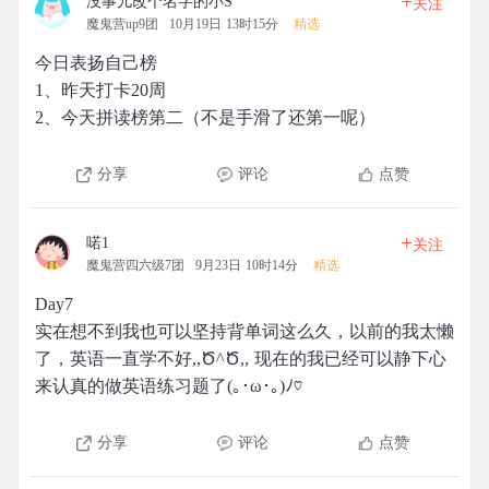
+
没事儿改个名字的小S
关注
魔鬼营up9团
10月19日 13时15分
精选
今日表扬自己榜
1、昨天打卡20周
2、今天拼读榜第二（不是手滑了还第一呢）
分享
评论
点赞
+
喏1
关注
魔鬼营四六级7团
9月23日 10时14分
精选
Day7
实在想不到我也可以坚持背单词这么久，以前的我太懒
了，英语一直学不好,,Ծ^Ծ,, 现在的我已经可以静下心
来认真的做英语练习题了(｡･ω･｡)ﾉ♡
分享
评论
点赞