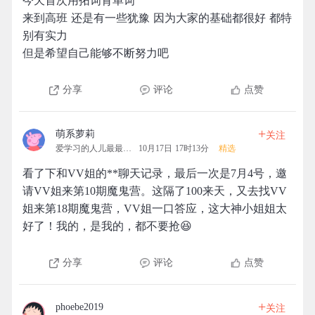
今天首次用拓词背单词
来到高班 还是有一些犹豫 因为大家的基础都很好 都特
别有实力
但是希望自己能够不断努力吧
分享
评论
点赞
+
萌系萝莉
关注
爱学习的人儿最最可爱
10月17日 17时13分
精选
看了下和VV姐的**聊天记录，最后一次是7月4号，邀
请VV姐来第10期魔鬼营。这隔了100来天，又去找VV
姐来第18期魔鬼营，VV姐一口答应，这大神小姐姐太
好了！我的，是我的，都不要抢😆
分享
评论
点赞
+
phoebe2019
关注