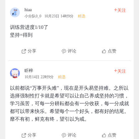
+
hiaa
关注
小分队0_0
10月23日 14时9分
精选
训练营进度1/10了
坚持=得到
分享
评论
点赞
+
盺梓
关注
10月14日 22时9分
精选
以前都说“万事开头难”，现在是开头易坚持难。之所以
选择强制性打卡就是希望可以让自己养成坚持的习惯，
学习虽苦，可每一分耕耘都会有一分收获，每一分成就
都可以带来快乐。希望每个一个好头，都有好的结尾。
靡不有初，鲜克有终，望引以为戒。
分享
评论
点赞