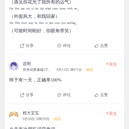
（遇见你花光了我所有的运气）
ᵀʰᵉ ᶠⁱʳˢᵗ ᵒⁿᵉ ᵒᵘᵗ ᵒᶠ ᵗʰᵉ ᵇⁱᵍ ʷⁱⁿᵈ ᶜᵃᵐᵉ ʰᵒᵐᵉ ʷⁱᵗʰ ᵐᵉ.
（外面风大，和我回家）
ᵀʰᵉ ᶠⁱᶠᵗʰ ˡᵉᵗᵗᵉʳ ᵐᵃʸ ᵇᵉ ᵗⁱᵐᵉ ᵗᵒ ʲᵘˢᵗ ʸᵒᵘʳ ᵉʸᵉˢ ˢᵐⁱˡⁱⁿᵍ.
（可能时间刚好，你眼角带笑）
分享
评论
点赞
+
迟明
关注
背单词要像磕CP一样热情
9月11日 8时11分
精选
终于有一天，正确率100%
分享
评论
点赞
+
程大宝宝
关注
9月10日 10时29分
精选