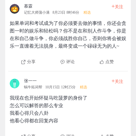
+
慕霖
关注
记忆大师蒲小满
8月23日 8时46分
精选
如果单词和考试成为了你必须要去做的事情，你还会贪
图一时的娱乐和轻松吗？你不是在和别人作斗争，你是
在和自己做斗争，你必须战胜你自己，否则你将会被娱
乐一直缠着无法脱身，最终变成一个碌碌无为的人~
分享
评论
点赞
+
张一一
关注
蜗牛拓词帮
10月15日 12时25分
精选
我现在也开始怀疑马吃菠萝的身份了
怎么可以解答的那么专业
我看心得只会八卦
他看心得都在回复内容