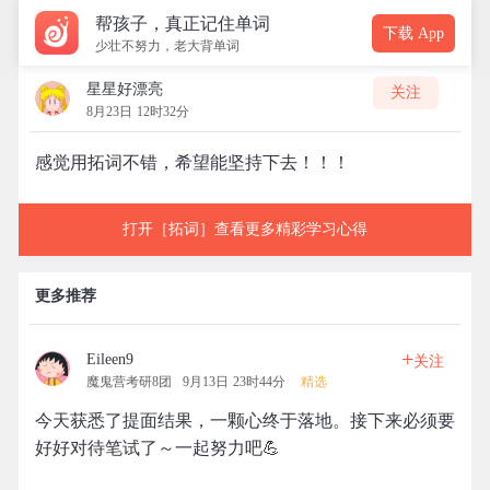
帮孩子，真正记住单词
下载 App
少壮不努力，老大背单词
星星好漂亮
关注
8月23日 12时32分
感觉用拓词不错，希望能坚持下去！！！
打开［拓词］查看更多精彩学习心得
更多推荐
+
Eileen9
关注
魔鬼营考研8团
9月13日 23时44分
精选
今天获悉了提面结果，一颗心终于落地。接下来必须要
好好对待笔试了～一起努力吧💪