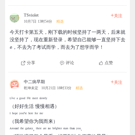
+
TSviolet
关注
10月7日 13时54分
精选
今天打卡第五天，刚下载的时候坚持了一两天，后来就
没坚持了，现在重新登录，希望自己能够一直坚持下去
✊，不去为了考试而学，而去为了想学而学！
分享
评论
点赞
+
中二病早期
关注
乾坤未定
10月21日 18时33分
精选
ᴸⁱᵛᵉ ᵃ ᵍᵒᵒᵈ ˡⁱᶠᵉ ᵐᵉᵉᵗ ˢˡᵒʷˡʸ
（好好生活 慢慢相遇）
ᴵ ʰᵒᵖᵉ ʸᵒᵘ'ʳᵉ ʰᵉʳᵉ ᶠᵒʳ ᵐᵉ
（我希望你为我而来）
ᴬʳᵒᵘⁿᵈ ᵗʰᵉ ᵍᵃˡᵃˣʸ, ᵗʰᵉʳᵉ ᵃʳᵉ ⁿᵒ ᵇʳⁱᵍʰᵗᵉʳ ˢᵗᵃʳˢ ᵗʰᵃⁿ ʸᵒᵘ.