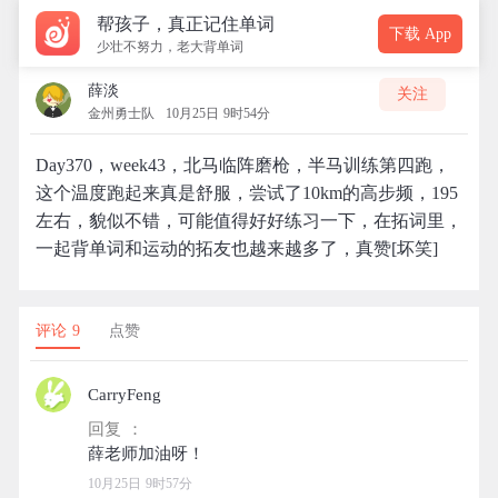
帮孩子，真正记住单词
下载 App
少壮不努力，老大背单词
薛淡
关注
金州勇士队
10月25日 9时54分
Day370，week43，北马临阵磨枪，半马训练第四跑，
这个温度跑起来真是舒服，尝试了10km的高步频，195
左右，貌似不错，可能值得好好练习一下，在拓词里，
一起背单词和运动的拓友也越来越多了，真赞[坏笑]
评论 9
点赞
CarryFeng
回复 ：
10月25日 9时57分