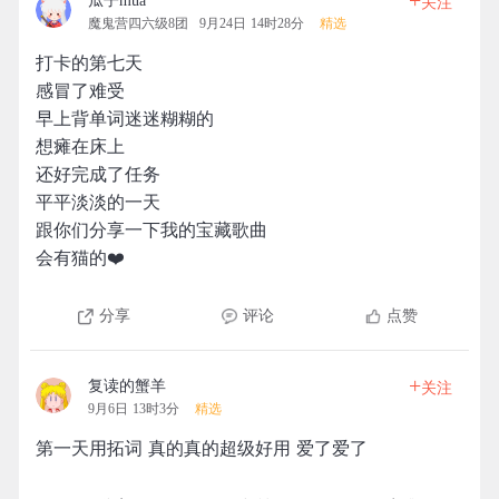
+
瓜子mua
关注
魔鬼营四六级8团
9月24日 14时28分
精选
打卡的第七天
感冒了难受
早上背单词迷迷糊糊的
想瘫在床上
还好完成了任务
平平淡淡的一天
跟你们分享一下我的宝藏歌曲
会有猫的❤️
分享
评论
点赞
+
复读的蟹羊
关注
9月6日 13时3分
精选
第一天用拓词 真的真的超级好用 爱了爱了