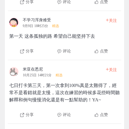
分享
评论
点赞
+
不学习浑身难受
关注
9月9日 18时25分
精选
第一天 这条孤独的路 希望自己能坚持下去
分享
评论
点赞
+
米亚在悉尼
关注
10月25日 14时21分
精选
七日打卡第三天，第一次拿到100%真是太難得了，經
常不是看錯就是太慢，這次在練習的時候多花些時間聽
解釋和例句慢慢消化還是有一點幫助的！YA~
分享
评论
点赞