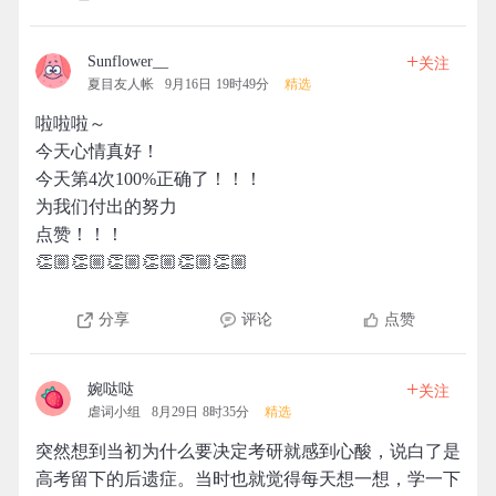
+
Sunflower__
关注
夏目友人帐
9月16日 19时49分
精选
啦啦啦～
今天心情真好！
今天第4次100%正确了！！！
为我们付出的努力
点赞！！！
👏🏼👏🏼👏🏼👏🏼👏🏼👏🏼
分享
评论
点赞
+
婉哒哒
关注
虐词小组
8月29日 8时35分
精选
突然想到当初为什么要决定考研就感到心酸，说白了是
高考留下的后遗症。当时也就觉得每天想一想，学一下