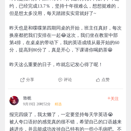
约，已经完成13.7％，坚持十年很难么，想想挺难的，
但是想太多没用，每天踏踏实实背就好了~
昨天也是和喋喋第四期同桌的开始，班主任真好，每次
换座都把我们安排在一起😂这次，我们坐在教室中部
第4排，在桌桌的带动下，我的英语成绩从最开始的60
分，提高到80分了，真是开心，下课请你喝奶茶😁
昨天这么重要的日子，咋就忘记发心得了呢！
分享
评论
点赞
+
致栀
关注
9月19日 20时52分
精选
报完四级了，我太懒了，一定要坚持每天学英语😭
被人夸口语好的感觉真的很不错，希望自己的口语越来
越进步，并且能成功改掉自己特有的一些小毛病吧。不