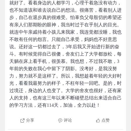
就好了。看着身边的人都学习，心理干着急没有动力，
也不知道该和谁去说自己的想法。很痛苦，看着别人进
步，自己在退步真的很难受。怕辜负父母殷切的希望还
有亲人们那期盼的眼神，我当时过于在乎别人的目光。
就连中午亲戚待着小孩儿来我家，我连觉都没睡，我也
不敢有任何的怨言。只能自己承受，妈妈也不好意思
说。还好这一切都过去了，3年后我又开始进行新的奋
斗。有时候觉得自己很傻，舍友们上了大学都放松，每
天躺在床上看手机，很羡慕。我也想，不过我不敢，3
年前的失败在我心中留下了阴影。没考好，是我没努
力，努力就不是这样了。所以，我想趁着年轻的大好时
光，看看我最努力的样子，不枉年轻一回吧。是的，时
过境迁，身边的人也变了。大学的舍友也很好，还有家
人的支持，也有这三年以来不断碰壁总结出来适合自己
的学习方法，还有114天，加油，全力以赴！
分享
评论
点赞