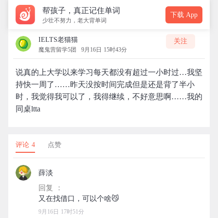
帮孩子，真正记住单词
下载 App
少壮不努力，老大背单词
IELTS老猫猫
关注
魔鬼营留学5团
9月16日 15时43分
说真的上大学以来学习每天都没有超过一小时过…我坚
持快一周了……昨天没按时间完成但是还是背了半小
时，我觉得我可以了，我得继续，不好意思啊……我的
同桌ltta
评论 4
点赞
薛淡
回复 ：
9月16日 17时51分