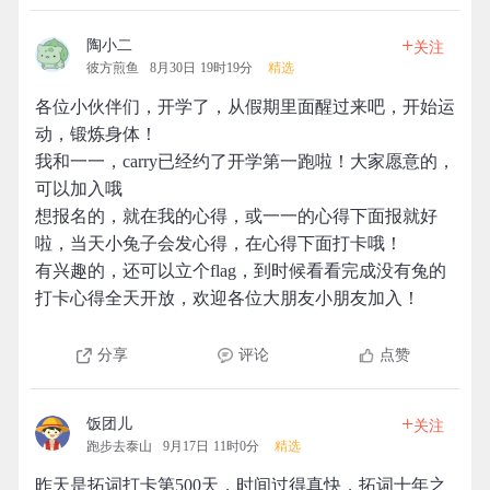
+
陶小二
关注
彼方煎鱼
8月30日 19时19分
精选
各位小伙伴们，开学了，从假期里面醒过来吧，开始运
动，锻炼身体！
我和一一，carry已经约了开学第一跑啦！大家愿意的，
可以加入哦
想报名的，就在我的心得，或一一的心得下面报就好
啦，当天小兔子会发心得，在心得下面打卡哦！
有兴趣的，还可以立个flag，到时候看看完成没有兔的
打卡心得全天开放，欢迎各位大朋友小朋友加入！
分享
评论
点赞
+
饭团儿
关注
跑步去泰山
9月17日 11时0分
精选
昨天是拓词打卡第500天，时间过得真快，拓词十年之