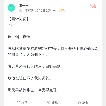
+
张一一
关注
蜗牛拓词帮
10月2日 20时4分
精选
【累计拓词】
398
铛，铛，铛铛
与马吃菠萝第8期结束还有7天，似乎开始不担心他找别
的同桌了，因为他不会。
魔鬼营还有13天结营，目标满勤。
放假也阻止不了我拓词的。
明天早起跑步去，今天早点睡。
分享
评论
点赞