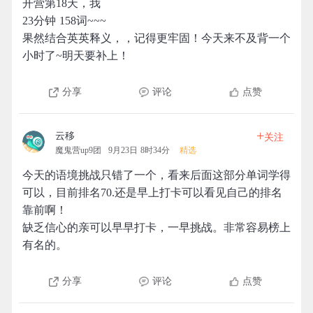
开营第18天，我
23分钟 158词~~~
果然结合英英释义，，记得更牢固！今天来不及背一个
小时了~明天要补上！
分享
评论
点赞
+
云移
关注
魔鬼营up9团
9月23日 8时34分
精选
今天的语境挑战只错了一个，看来后面这部分单词学得
可以，目前排名70.还是早上打卡可以看见自己的排名
靠前啊！
缺乏信心的亲可以早早打卡，一早挑战。非常容易榜上
有名的。
分享
评论
点赞