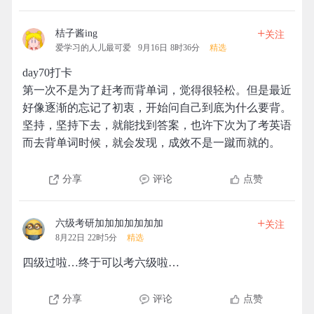
+
桔子酱ing
关注
爱学习的人儿最可爱
9月16日 8时36分
精选
day70打卡
第一次不是为了赶考而背单词，觉得很轻松。但是最近
好像逐渐的忘记了初衷，开始问自己到底为什么要背。
坚持，坚持下去，就能找到答案，也许下次为了考英语
而去背单词时候，就会发现，成效不是一蹴而就的。
分享
评论
点赞
+
六级考研加加加加加加加
关注
8月22日 22时5分
精选
四级过啦…终于可以考六级啦…
分享
评论
点赞