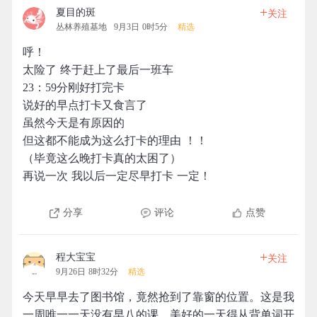
+
夏目的斑
关注
丛林养殖基地
9月3日 0时5分
精选
呼！
太险了 终于赶上了最后一班车
23：59分刚好打完卡
说好的早点打卡又食言了
虽然今天是有原因的
但这都不能成为这么打卡的理由 ！！
（毕竟这么晚打卡真的太困了）
再说一次 我以后一定尽早打卡 一定！
分享
评论
点赞
+
程大宝宝
关注
9月26日 8时32分
精选
今天早早去了图书馆，竟然抢到了靠窗的位置。这是我
一周唯一一天没有早八的课，美好的一天得从背单词开