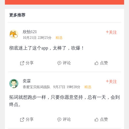
更多推荐
+
欣怡121
关注
10月21日 22时25分
精选
彻底迷上了这个app，太棒了，吹爆！
分享
评论
点赞
+
奕霖
关注
香蜜宝贝拓词战队
9月27日 19时28分
精选
拓词就想跑步一样，只要你愿意坚持，总有一天，会到
终点。
分享
评论
点赞