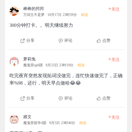
+
棒棒的邦邦
关注
万词王不是梦
10月17日 23时59分
精选
300分钟打卡。。明天继续努力
分享
评论
点赞
+
萝莉兔
关注
魔鬼营up6团
8月23日 23时19分
精选
吃完夜宵突然发现拓词没做完，连忙快速做完了，正确
率%98，还行，明天早点做哈😂😂
分享
评论
点赞
+
婧文
关注
魔鬼营留学4团
9月5日 23时46分
精选