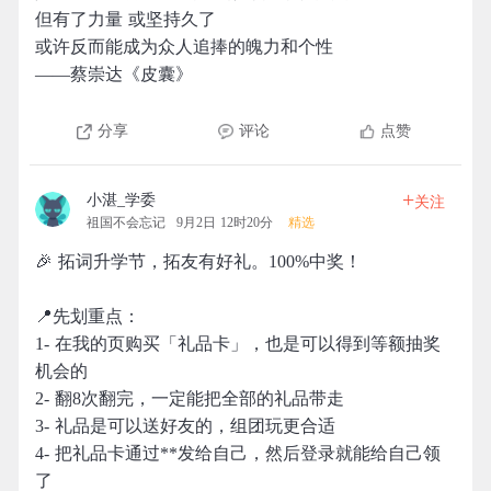
但有了力量 或坚持久了
或许反而能成为众人追捧的魄力和个性
——蔡崇达《皮囊》
分享
评论
点赞
+
小湛_学委
关注
祖国不会忘记
9月2日 12时20分
精选
🎉 拓词升学节，拓友有好礼。100%中奖！
📍先划重点：
1- 在我的页购买「礼品卡」，也是可以得到等额抽奖
机会的
2- 翻8次翻完，一定能把全部的礼品带走
3- 礼品是可以送好友的，组团玩更合适
4- 把礼品卡通过**发给自己，然后登录就能给自己领
了