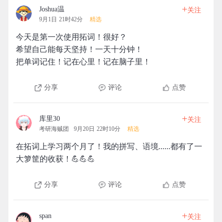
+
Joshua温
关注
9月1日 21时42分
精选
今天是第一次使用拓词！很好？
希望自己能每天坚持！一天十分钟！
把单词记住！记在心里！记在脑子里！
分享
评论
点赞
+
库里30
关注
考研海贼团
9月20日 22时10分
精选
在拓词上学习两个月了！我的拼写、语境......都有了一
大箩筐的收获！💪💪💪
分享
评论
点赞
+
span
关注