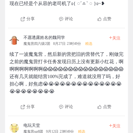
现在已经是个从容的老司机了ʚ{ ︎︎◌ˊㅿˋ ︎︎◌ }ɞ~❥
分享
评论
点赞
+
不愿透露姓名的魏同学
关注
魔鬼营四六级2团
8月27日 23时49分
精选
续了一波魔鬼营，然后新的营把旧的营替代了，刚做完
之前的魔鬼营打卡任务发现日历上没有更新小红花，啊
啊啊啊啊啊啊啊😱😱😱😱😱😱😱😱😱😱😱😱😱😱😱😱
还有几天就能结营100%完成了，难道就没用了吗，好
担心啊，好焦虑😭😭😭😭😭😭😭😭😭😭😭😭😭😭
😭😭😭😭😭😭😭😭
分享
评论
点赞
+
电玩天堂
关注
魔鬼营up8团
9月12日 23时49分
精选