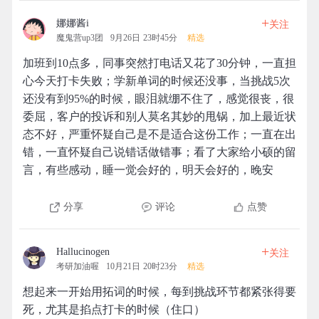
+
娜娜酱i
关注
魔鬼营up3团
9月26日 23时45分
精选
加班到10点多，同事突然打电话又花了30分钟，一直担
心今天打卡失败；学新单词的时候还没事，当挑战5次
还没有到95%的时候，眼泪就绷不住了，感觉很丧，很
委屈，客户的投诉和别人莫名其妙的甩锅，加上最近状
态不好，严重怀疑自己是不是适合这份工作；一直在出
错，一直怀疑自己说错话做错事；看了大家给小硕的留
言，有些感动，睡一觉会好的，明天会好的，晚安
分享
评论
点赞
+
Hallucinogen
关注
考研加油喔
10月21日 20时23分
精选
想起来一开始用拓词的时候，每到挑战环节都紧张得要
死，尤其是掐点打卡的时候（住口）