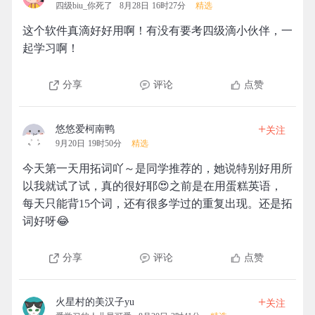
四级biu_你死了
8月28日 16时27分
精选
这个软件真滴好好用啊！有没有要考四级滴小伙伴，一
起学习啊！
分享
评论
点赞
+
悠悠爱柯南鸭
关注
9月20日 19时50分
精选
今天第一天用拓词吖～是同学推荐的，她说特别好用所
以我就试了试，真的很好耶😍之前是在用蛋糕英语，
每天只能背15个词，还有很多学过的重复出现。还是拓
词好呀😂
分享
评论
点赞
+
火星村的美汉子yu
关注