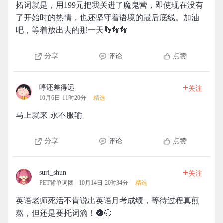
拓词就是，用199元把我关进了魔鬼营，即使现在没有
了开始时的热情，也还坚守着语境的最后底线。加油
吧，等着放出去的那一天👣👣👣
分享
评论
点赞
+
哼还差得远
关注
10月6日 11时20分
精选
马上就来 永不服输
分享
评论
点赞
+
suri_shun
关注
PET背单词团
10月14日 20时34分
精选
英语老师死活不肯说出英语月考成绩，等待过程真煎
熬，但还是要托词滴！🌚🌝