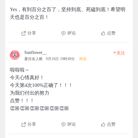
Yes，有到百分之百了，坚持到底、死磕到底！希望明
天也是百分之百！
分享
评论
点赞
+
Sunflower__
关注
夏目友人帐
9月16日 19时49分
精选
啦啦啦～
今天心情真好！
今天第4次100%正确了！！！
为我们付出的努力
点赞！！！
👏🏼👏🏼👏🏼👏🏼👏🏼👏🏼
分享
评论
点赞