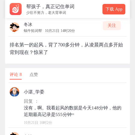
帮孩子，真正记住单词
下载 App
少壮不努力，老大背单词
冬冰
关注
蜗牛拓词帮
10月21日 14时20分
排名第一的起风，背了700多分钟，从凌晨两点多开始
背到现在？惊呆了
评论 8
点赞
小湛_学委
回复 ：
没有，啊。我看起风的数据是今天148分钟，他的
10月21日 16时2分