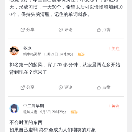
天，形成习惯，一天50个，希望以后可以慢慢增加到10
0个，保持头脑清醒，记住的单词就多。
分享
评论
点赞
+
冬冰
关注
蜗牛拓词帮
10月21日 14时20分
精选
排名第一的起风，背了700多分钟，从凌晨两点多开始
背到现在？惊呆了
分享
评论
点赞
+
中二病早期
关注
乾坤未定
9月3日 20时29分
精选
不合时宜的东西
如果自己虚弱 终究会成为人们嘲笑的对象