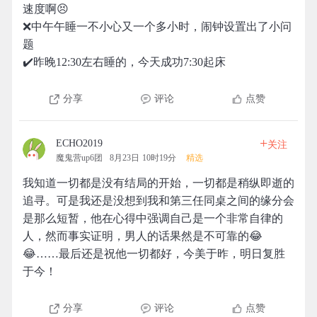
速度啊😣
❌中午午睡一不小心又一个多小时，闹钟设置出了小问
题
✔️昨晚12:30左右睡的，今天成功7:30起床
分享
评论
点赞
+
ECHO2019
关注
魔鬼营up6团
8月23日 10时19分
精选
我知道一切都是没有结局的开始，一切都是稍纵即逝的
追寻。可是我还是没想到我和第三任同桌之间的缘分会
是那么短暂，他在心得中强调自己是一个非常自律的
人，然而事实证明，男人的话果然是不可靠的😂
😂……最后还是祝他一切都好，今美于昨，明日复胜
于今！
分享
评论
点赞