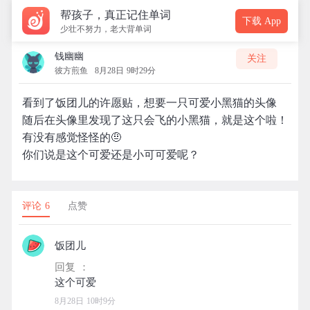
帮孩子，真正记住单词
下载 App
少壮不努力，老大背单词
钱幽幽
关注
彼方煎鱼
8月28日 9时29分
看到了饭团儿的许愿贴，想要一只可爱小黑猫的头像
随后在头像里发现了这只会飞的小黑猫，就是这个啦！
有没有感觉怪怪的🤨
你们说是这个可爱还是小可可爱呢？
评论 6
点赞
饭团儿
回复 ：
8月28日 10时9分