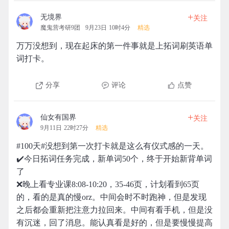
+
无境界
关注
魔鬼营考研9团
9月23日 10时4分
精选
万万没想到，现在起床的第一件事就是上拓词刷英语单
词打卡。
分享
评论
点赞
+
仙女有国界
关注
9月11日 22时27分
精选
#100天#没想到第一次打卡就是这么有仪式感的一天。
✔️今日拓词任务完成，新单词50个，终于开始新背单词
了
❌晚上看专业课8:08-10:20，35-46页，计划看到65页
的，看的是真的慢orz。中间会时不时跑神，但是发现
之后都会重新把注意力拉回来。中间有看手机，但是没
有沉迷，回了消息。能认真看是好的，但是要慢慢提高