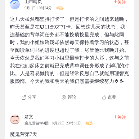
+
山市晴岚
关注
9月1日 19时24分
精选
这几天虽然都坚持打卡了，但是打卡的之间越来越晚，
昨天甚至是在⏰11:59才打卡。回想这几天的状态，我
连基础的背单词任务都不能按质按量完成，但与此同
时，我的小姐妹玲珑却依然每天保持着学习的状态，甚
至阅读单词书的进度也超过了我，尽管他比我晚开始。
今天依然是我们学习小组里最晚打卡的人🥉，这与之前
我在他们起床之前就已完成背单词任务形成了鲜明的对
比。人是容易懒惰的，但是经常反思自己就能用理智克
服懒惰。今天的我和明天的我仍然需要继续努力🌟📝
分享
评论
点赞
+
婧文
关注
魔鬼营留学4团
8月25日 23时53分
精选
魔鬼营第7天