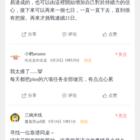
易達成的，也可以由這裡開始增加自己對於持續力的信
心，接下來可以再來一個七日，一直一直下去，直到很
有把握。再來才挑戰連續21日。
分享
评论
点赞
+
小鹤sesame
关注
向左走向右走
8月26日 18时29分
精选
我太难了......👿
每天都把plus的六项任务全部做完，有点点心累
分享
评论
点赞
+
三碗米线
关注
魔鬼营up8团
9月16日 10时1分
精选
寻找一位靠谱同桌～