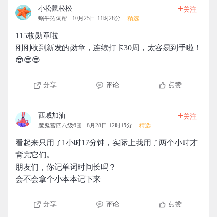
+
小松鼠松松
关注
蜗牛拓词帮
10月25日 11时28分
精选
115枚勋章啦！
刚刚收到新发的勋章，连续打卡30周，太容易到手啦！
😎😎😎
分享
评论
点赞
+
西域加油
关注
魔鬼营四六级6团
8月28日 12时15分
精选
看起来只用了1小时17分钟，实际上我用了两个小时才
背完它们。
朋友们，你记单词时间长吗？
会不会拿个小本本记下来
分享
评论
点赞