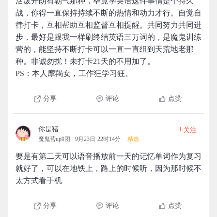
活泼开朗有朝气那种，毕竟学英语这件事情是个持久
战，你得一直保持持续不断的热情和动力才行。自觉自
律打卡，互相帮助互相监督互相提醒。共同努力共同进
步，最好是跟我一样刷终结英语三万词的，是魔鬼训练
营的，能坚持不断打卡可以一直一直组到天荒地老那
种。非诚勿扰！未打卡21天的不用加了。
PS：本人摩羯女，工作狂学习狂。
分享
评论
点赞
+
你是猪
关注
魔鬼营up9团
9月23日 22时14分
精选
要是有第二天可以语音播放前一天的记忆单词作为复习
就好了，可以在地铁上，路上的时候听，因为那时候不
太方式看手机
分享
评论
点赞