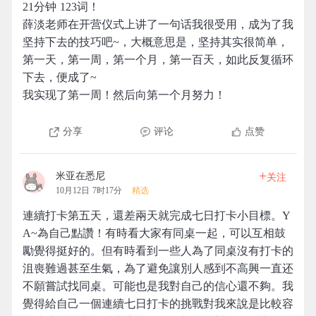
21分钟 123词！
薛淡老师在开营仪式上讲了一句话我很受用，成为了我
坚持下去的技巧吧~，大概意思是，坚持其实很简单，
第一天，第一周，第一个月，第一百天，如此反复循环
下去，便成了~
我实现了第一周！然后向第一个月努力！
分享
评论
点赞
+
米亚在悉尼
关注
10月12日 7时17分
精选
連續打卡第五天，還差兩天就完成七日打卡小目標。Y
A~為自己點讚！有時看大家有同桌一起，可以互相鼓
勵覺得挺好的。但有時看到一些人為了同桌沒有打卡的
沮喪難過甚至生氣，為了避免讓別人感到不高興一直还
不願嘗試找同桌。可能也是我對自己的信心還不夠。我
覺得給自己一個連續七日打卡的挑戰對我來說是比較容