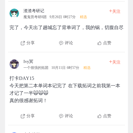
+
渣渣考研记
关注
魔鬼营考研8团
9月26日 0时27分
精选
完了，今天出了趟城忘了背单词了，我的锅，切腹自尽
分享
评论
点赞
+
Ivy冥
关注
一个很强的拓团
10月11日 6时57分
精选
打卡DAY15
今天把第二本单词本记完了 在下载拓词之前我第一本
才记了一半🙀🙀🙀
真的很感谢拓词！
分享
评论
点赞