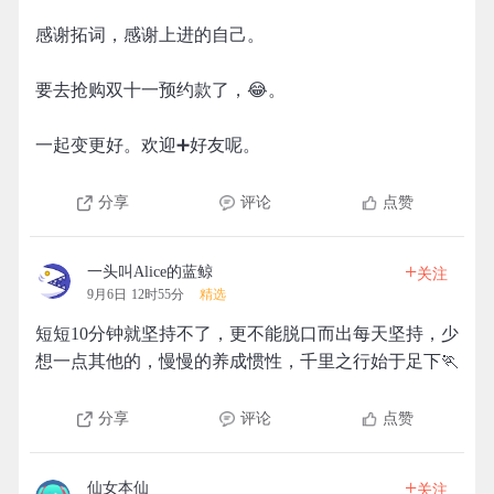
感谢拓词，感谢上进的自己。
要去抢购双十一预约款了，😂。
一起变更好。欢迎➕好友呢。
分享
评论
点赞
+
一头叫Alice的蓝鲸
关注
9月6日 12时55分
精选
短短10分钟就坚持不了，更不能脱口而出每天坚持，少
想一点其他的，慢慢的养成惯性，千里之行始于足下🏃
分享
评论
点赞
+
仙女本仙_
关注