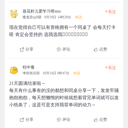
+
葵花籽儿爱学习呀mio
关注
魔鬼营up9团
9月19日 14时26分
精选
现在觉得自己可以有资格拥有一个同桌了 会每天打卡
嗒 肯定会坚持的 选我选我🙋🏼‍♀️🙋🏼‍♀️🙋🏼‍♀️
分享
评论
点赞
+
铊中毒
关注
考研俱乐部
10月14日 0时47分
精选
21天圆满结束啦～
每天有什么事有的没的都想和同桌分享一下，发发牢骚
抱怨抱怨，每天想懒惰的时候就想着背完单词就可以发
小纸条了，这是可是支持我背单词的动力～
分享
评论
点赞