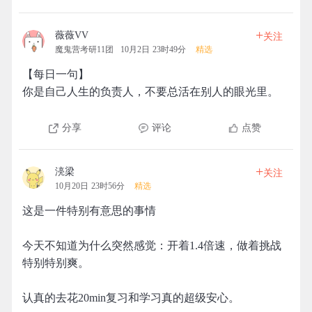
+
薇薇VV
关注
魔鬼营考研11团
10月2日 23时49分
精选
【每日一句】
你是自己人生的负责人，不要总活在别人的眼光里。
分享
评论
点赞
+
湸梁
关注
10月20日 23时56分
精选
这是一件特别有意思的事情
今天不知道为什么突然感觉：开着1.4倍速，做着挑战
特别特别爽。
认真的去花20min复习和学习真的超级安心。