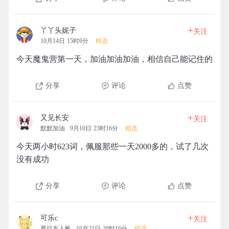
+
丫丫头妮子
关注
10月14日 15时6分
精选
今天魔鬼营第一天，加油加油加油，相信自己能记住的
分享
评论
点赞
+
又见长安
关注
默默加油
9月10日 23时16分
精选
今天两小时623词，佩服那些一天2000多的，试了几次
没有成功
分享
评论
点赞
+
可乐c
关注
夏目友人帐
10月21日 20时16分
精选