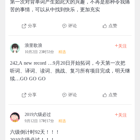
第一次对背单词产生如此大的兴趣，不再是那种令我痛
苦的事情，可以从中找到快乐，更加充实
分享
评论
点赞
+
浪里歌浪
关注
10月2日 23时53分
精选
242,A new record …9月20日开始拓词，今天第一次把
听词、译词、读词、挑战、复习所有项目完成，明天继
续…GO GO GO
分享
评论
点赞
+
2019六级必过
关注
9月12日 17时17分
精选
六级倒计时92天！！！
2019六级必过！！！