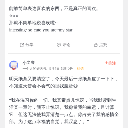
能够简单表达喜欢的东西，不是真正的喜欢。
⭐⭐⭐
那就不简单地说喜欢啦~
intersting~so cute you are~my star
分享
评论
点赞
+
小尘寰
关注
一个人的好天气
9月4日 19时0分
精选
明天纸条又要清空了，今天最后一张纸条皮了一下下，
不知道天使会不会气的捏我脸蛋😆
“我在温习你的一切。我真带点儿惊讶，当我默读到生
活某一章时，我不止惊讶。我称量我的幸运，且计算
它，但这无法使我弄清楚一点点。你占去了我的感情全
部。为了这点幸福的自觉，我叹息了。”