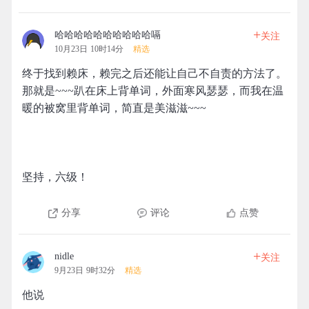
+
哈哈哈哈哈哈哈哈哈哈嗝
关注
10月23日 10时14分
精选
终于找到赖床，赖完之后还能让自己不自责的方法了。
那就是~~~趴在床上背单词，外面寒风瑟瑟，而我在温
暖的被窝里背单词，简直是美滋滋~~~
坚持，六级！
分享
评论
点赞
+
nidle
关注
9月23日 9时32分
精选
他说