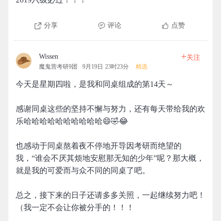
分享
评论
点赞
+
Wissen
关注
魔鬼营考研9团
9月19日 23时23分
精选
今天是星期四啦，是我和同桌组成的第14天～
感谢同桌这些的坚持不懈与努力，还有每天带给我的欢
乐哈哈哈哈哈哈哈哈哈哈😄🤣😂
也感动于同桌熬着夜不停地开导因考研而绝望的
我，“谁会不厌其烦地安慰那无知的少年”呢？那大概，
就是我的可爱而与众不同的同桌了吧。
总之，接下来的日子还请多多关照，一起继续努力吧！
（我一定不会让你被分手的！！！