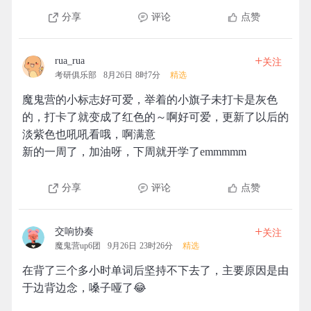
分享
评论
点赞
+
rua_rua
关注
考研俱乐部
8月26日 8时7分
精选
魔鬼营的小标志好可爱，举着的小旗子未打卡是灰色
的，打卡了就变成了红色的～啊好可爱，更新了以后的
淡紫色也吼吼看哦，啊满意
新的一周了，加油呀，下周就开学了emmmmm
分享
评论
点赞
+
交响协奏
关注
魔鬼营up6团
9月26日 23时26分
精选
在背了三个多小时单词后坚持不下去了，主要原因是由
于边背边念，嗓子哑了😂