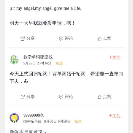
u r my angel,my angel give me a life.
明天一大早我就要发申请，嗯！
分享
评论
点赞
+
数学单词哪里找
关注
9月22日 23时34分
精选
今天正式回归拓词！背单词始于拓词，希望能一直坚持
下去，💪
分享
评论
点赞
+
99999999久
关注
蜗牛拓词帮
9月30日 9时50分
精选
新版本是真魔鬼～