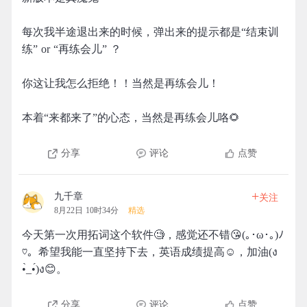
每次我半途退出来的时候，弹出来的提示都是“结束训
练” or “再练会儿” ？
你这让我怎么拒绝！！当然是再练会儿！
本着“来都来了”的心态，当然是再练会儿咯🌻
分享
评论
点赞
+
九千章
关注
8月22日 10时34分
精选
今天第一次用拓词这个软件🧐，感觉还不错😘(｡･ω･｡)ﾉ
♡。希望我能一直坚持下去，英语成绩提高☺️，加油(ง
•̀_•́)ง😊。
分享
评论
点赞