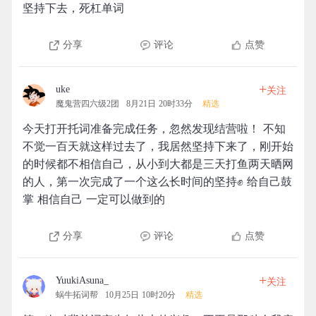
坚持下去，死杠单词
分享
评论
点赞
+
uke
关注
魔鬼营四六级2团
8月21日 20时33分
精选
今天打开托词准备完成任务，忽然发现结营啦！ 不知
不觉一百天就这样过去了，我居然坚持下来了，刚开始
的时候都不相信自己，从小到大都是三天打鱼两天晒网
的人，第一次完成了一个这么长时间的坚持✊ 给自己鼓
掌 相信自己 一定可以做到的
分享
评论
点赞
+
YuukiAsuna_
关注
蜗牛拓词帮
10月25日 10时20分
精选