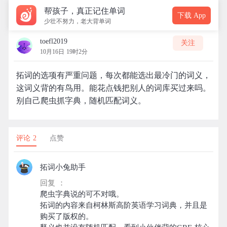
帮孩子，真正记住单词
下载 App
少壮不努力，老大背单词
toefl2019
关注
10月16日 19时2分
拓词的选项有严重问题，每次都能选出最冷门的词义，
这词义背的有鸟用。能花点钱把别人的词库买过来吗。
别自己爬虫抓字典，随机匹配词义。
评论 2
点赞
拓词小兔助手
回复 ：
爬虫字典说的可不对哦。
拓词的内容来自柯林斯高阶英语学习词典，并且是
购买了版权的。