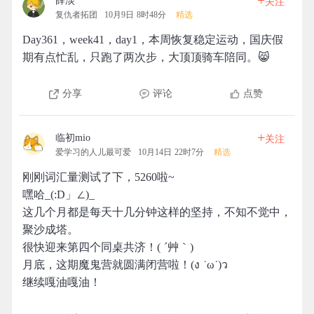
+
薛淡
关注
复仇者拓团
10月9日 8时48分
精选
Day361，week41，day1，本周恢复稳定运动，国庆假
期有点忙乱，只跑了两次步，大顶顶骑车陪同。😸
分享
评论
点赞
+
临初mio
关注
爱学习的人儿最可爱
10月14日 22时7分
精选
刚刚词汇量测试了下，5260啦~
嘿哈_(:D」∠)_
这几个月都是每天十几分钟这样的坚持，不知不觉中，
聚沙成塔。
很快迎来第四个同桌共济！( ´艸｀)
月底，这期魔鬼营就圆满闭营啦！(ง ˙ω˙)ว
继续嘎油嘎油！