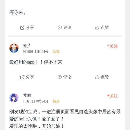
等你来。
分享
评论
点赞
+
虾片
关注
9月6日 11时54分
精选
最好用的app！！停不下来
分享
评论
点赞
+
棽俪
关注
10月7日 0时24分
精选
刚发现的宝藏，一进注册页面看见自选头像中居然有最
爱的holic头像！爱了爱了！
发现的太晚啦，开始加油！