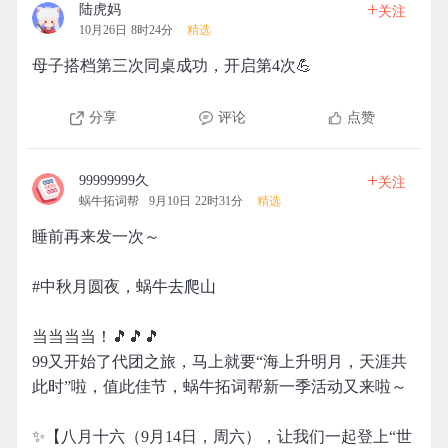
+
陆虎妈
关注
10月26日 8时24分
精选
母子搭档第三次同桌成功，开启第4次💪
分享
评论
点赞
+
99999999久
关注
蜗牛拓词帮
9月10日 22时31分
精选
睡前再来发一次～
#中秋月圆夜，蜗牛去爬山
当当当当！🎵🎵🎵
99又开始了代团之旅，马上就要“海上升明月，天涯共
此时”啦，值此佳节，蜗牛拓词帮新一季活动又来啦～
✨【八月十六（9月14日，周六），让我们一起登上“世