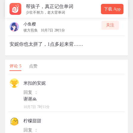
帮孩子，真正记住单词
下载 App
少壮不努力，老大背单词
小鱼樱
关注
彼方煎鱼
10月7日 2时1分
安妮你也太拼了，1点多起来背……
评论 5
点赞
米扣的安妮
回复 ：
10月7日 7时11分
柠檬甜甜
回复 ：