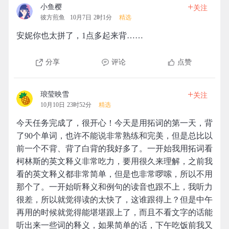
+
小鱼樱
关注
彼方煎鱼
10月7日 2时1分
精选
安妮你也太拼了，1点多起来背……
分享
评论
点赞
+
琅莹映雪
关注
10月10日 23时52分
精选
今天任务完成了，很开心！今天是用拓词的第一天，背
了90个单词，也许不能说非常熟练和完美，但是总比以
前一个不背、背了白背的我好多了。一开始我用拓词看
柯林斯的英文释义非常吃力，要用很久来理解，之前我
看的英文释义都非常简单，但是也非常啰嗦，所以不用
那个了。一开始听释义和例句的读音也跟不上，我听力
很差，所以就觉得读的太快了，这谁跟得上？但是中午
再用的时候就觉得能堪堪跟上了，而且不看文字的话能
听出来一些词的释义，如果简单的话，下午吃饭前我又