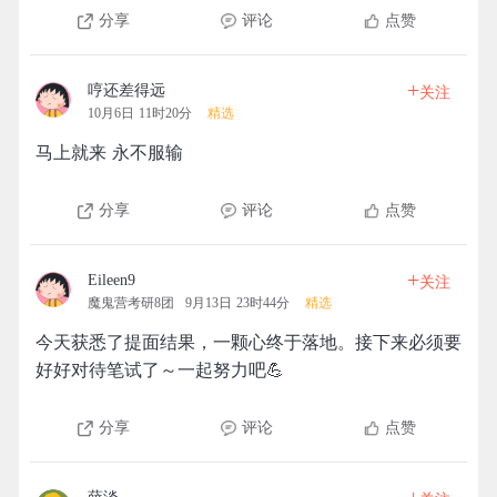
分享
评论
点赞
+
哼还差得远
关注
10月6日 11时20分
精选
马上就来 永不服输
分享
评论
点赞
+
Eileen9
关注
魔鬼营考研8团
9月13日 23时44分
精选
今天获悉了提面结果，一颗心终于落地。接下来必须要
好好对待笔试了～一起努力吧💪
分享
评论
点赞