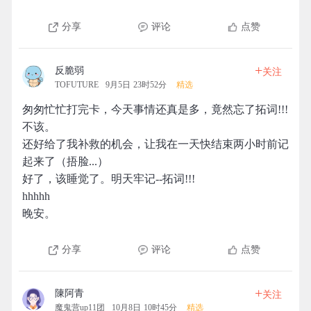
分享
评论
点赞
+
反脆弱
关注
TOFUTURE
9月5日 23时52分
精选
匆匆忙忙打完卡，今天事情还真是多，竟然忘了拓词!!!
不该。
还好给了我补救的机会，让我在一天快结束两小时前记
起来了（捂脸...）
好了，该睡觉了。明天牢记--拓词!!!
hhhhh
晚安。
分享
评论
点赞
+
陳阿青
关注
魔鬼营up11团
10月8日 10时45分
精选