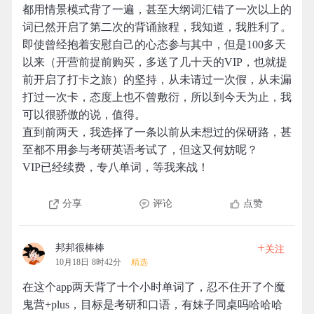
都用情景模式背了一遍，甚至大纲词汇错了一次以上的
词已然开启了第二次的背诵旅程，我知道，我胜利了。
即使曾经抱着安慰自己的心态参与其中，但是100多天
以来（开营前提前购买，多送了几十天的VIP，也就提
前开启了打卡之旅）的坚持，从未请过一次假，从未漏
打过一次卡，态度上也不曾敷衍，所以到今天为止，我
可以很骄傲的说，值得。
直到前两天，我选择了一条以前从未想过的保研路，甚
至都不用参与考研英语考试了，但这又何妨呢？
VIP已经续费，专八单词，等我来战！
分享
评论
点赞
+
邦邦很棒棒
关注
10月18日 8时42分
精选
在这个app两天背了十个小时单词了，忍不住开了个魔
鬼营+plus，目标是考研和口语，有妹子同桌吗哈哈哈