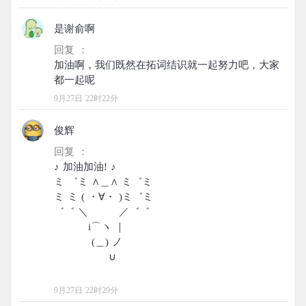
是谢俞啊
回复 ：
加油啊，我们既然在拓词结识就一起努力吧，大家
9月27日 22时22分
俊辉
回复 ：
♪ 加油加油! ♪
ミ ゛ミ ∧＿∧ ミ゛ミ
ミ ミ ( ・∀・ )ミ゛ミ
゛゛ ＼ ／゛゛
i⌒ヽ ｜
(＿) ノ
∪
9月27日 22时29分