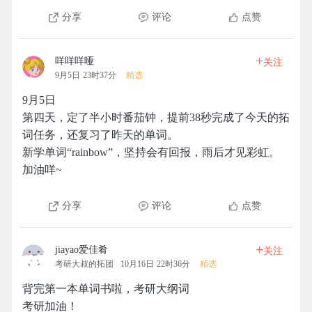
分享
评论
点赞
+
咩咩咩哑
关注
9月5日 23时37分
精选
9月5日
第四天，定了半小时番茄钟，提前38秒完成了今天的拓
词任务，还复习了昨天的单词。
新学单词“rainbow”，坚持会有回报，雨后才见彩虹。
加油咩~
分享
评论
点赞
+
jiayao爱佳肴
关注
考研大叔的拓团
10月16日 22时36分
精选
背完第一本单词书啦，考研大纲词
考研加油！