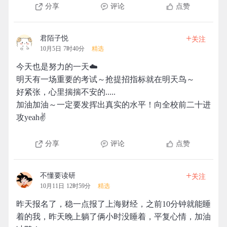
分享
评论
点赞
+
君陌子悦
关注
10月5日 7时40分
精选
今天也是努力的一天☁️
明天有一场重要的考试～抢提招指标就在明天鸟～
好紧张，心里揣揣不安的.....
加油加油～一定要发挥出真实的水平！向全校前二十进
攻yeah✌️
分享
评论
点赞
+
不懂要读研
关注
10月11日 12时59分
精选
昨天报名了，稳一点报了上海财经，之前10分钟就能睡
着的我，昨天晚上躺了俩小时没睡着，平复心情，加油