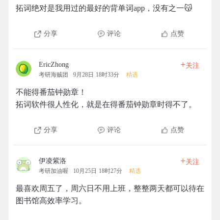
拓词绝对是我用过的最好的背单词app，没有之一😽
分享
评论
点赞
+
EricZhong
关注
考研海贼团
9月28日 18时33分
精选
不能得番茄钟勋章！
拓词软件很人性化，就是在得番茄钟勋章时得不了。
分享
评论
点赞
+
伊凌紫洛
关注
考研加油喔
10月25日 18时27分
精选
最喜欢周五了，周六日不用上班，整整两天都可以待在
图书馆高效率学习。