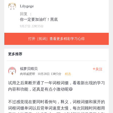
Lilygege
回复 ：
9月27日 22时35分
打开［拓词］查看更多精彩学习心得
更多推荐
+
褔萝贝嘚贝
关注
肉球减肥帮
10月28日 13时5分
精选
试用之后果断开通了一年词根词缀，看着新出现的学习
内容和功能，还真是有点小激动呢😆
不过感觉现在要同时看例句，释义，词根词缀和展开的
词根词缀单词以后背单词速度太慢，每次回顾时间都用