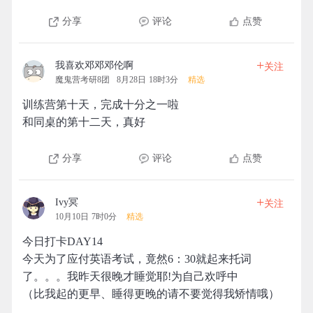
分享
评论
点赞
+
我喜欢邓邓邓伦啊
关注
魔鬼营考研8团
8月28日 18时3分
精选
训练营第十天，完成十分之一啦
和同桌的第十二天，真好
分享
评论
点赞
+
Ivy冥
关注
10月10日 7时0分
精选
今日打卡DAY14
今天为了应付英语考试，竟然6：30就起来托词
了。。。我昨天很晚才睡觉耶!为自己欢呼中
（比我起的更早、睡得更晚的请不要觉得我矫情哦）