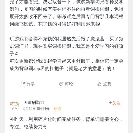
完了才能看完。决定取舍一下，试试新学词只看释义和
例句，复习的时候有实在记不住的再看词根词缀，免得
展开太多收不回来了。等考试之后再专门背那几本词根
词缀书试试。花了钱的可得好好利用起来😂
玩游戏都舍得不充钱的我居然先后报了魔鬼营，买了短
语词汇书，现在又买词根词缀…我真是个爱学习的好孩
子☺
每次更新都让我觉得学习起来更舒服了，相信它一定会
成为背单词app界的扛把子（就是老大的意思）的！
分享
评论
点赞
+
天道酬勤11
关注
9月10日 8时24分
精选
补昨天，利用碎片化时间完成任务，背单词需要专心，
专注。继续努力💪