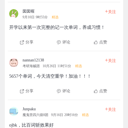
+
囡囡喔
关注
9月10日 9时55分
精选
开学以来第一次完整的记一次单词，养成习惯！
分享
评论
点赞
+
nannan12138
关注
考研海贼团
10月26日 11时51分
精选
5657个单词，今天清空重学！加油！！！
分享
评论
点赞
+
Junpaku
关注
魔鬼营四六级8团
9月16日 20时16分
精选
ojbk，比百词斩效果好