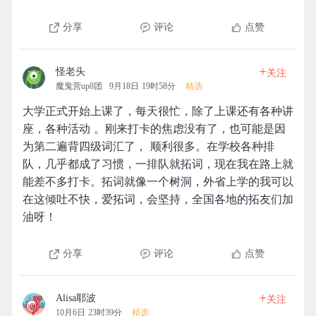
分享
评论
点赞
+
怪老头
关注
魔鬼营up8团
9月18日 19时58分
精选
大学正式开始上课了，每天很忙，除了上课还有各种讲
座，各种活动 。刚来打卡的焦虑没有了，也可能是因
为第二遍背四级词汇了， 顺利很多。在学校各种排
队，几乎都成了习惯，一排队就拓词，现在我在路上就
能差不多打卡。拓词就像一个树洞，外省上学的我可以
在这倾吐不快，爱拓词，会坚持，全国各地的拓友们加
油呀！
分享
评论
点赞
+
Alisa耶波
关注
10月6日 23时39分
精选