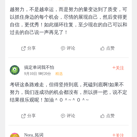
越努力，不是越幸运，而是努力的量变达到了质变，可
以抓住身边的每个机会，尽情的展现自己，然后变得更
自信，更优秀！如此循环往复，至少现在的自己可以和
过去的自己说一声再见了！
分享
评论
点赞
+
搞定单词我不怕
关注
9月10日 9时20分
精选
考研这条路难走，但得坚持到底，死磕到底啊!如果不
努力，我们连成功的机会都没有，所以拼一把，说不定
结果很乐观呢！加油＾０＾~＾０＾~
分享
评论
点赞
+
Nora_拓词
关注