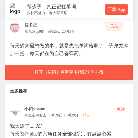
帮孩子，真正记住单词
下载 App
少壮不努力，老大背单词
智多星
关注
魔鬼营up9团
9月25日 20时3分
每天醒来最想做的事，就是先把单词给刷了！子弹先添
加一把，每天都在为自己备弹药。
打开［拓词］查看更多精彩学习心得
更多推荐
+
小鹤sesame
关注
向左走向右走
8月26日 18时29分
精选
我太难了......👿
每天都把plus的六项任务全部做完，有点点心累