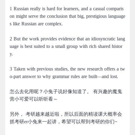
1 Russian really is hard for learners, and a casual comparis
on might serve the conclusion that big, prestigious language
s like Russian are complex.
2 But the work provides evidence that an idiosyncratic lang
uage is best suited to a small group with rich shared histor
y.
3 Taken with previous studies, the new research offers a tw
o-part answer to why grammar rules are built—and lost.
怎么去化用呢？小兔子说好像知道了。 有兴趣的魔鬼
营小可爱可以听听看～
另外， 考研越来越近啦，所以后面的精读课大概率会
抓考研er小兔来一起讲，希望可以帮到考研的你们~