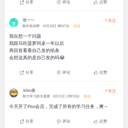
分享
评论
点赞
+
张一一
关注
蜗牛拓词帮
10月28日 9时47分
精选
我在想一个问题
我跟马吃菠萝同桌一年以后
再回首看看自己发的纸条
会想这真的是自己发的吗😂
分享
评论
点赞
+
Allen俊
关注
努力学习的天使团
8月31日 22时10分
精选
今天开了Plus会员，完成了所有的学习任务，爽～
分享
评论
点赞