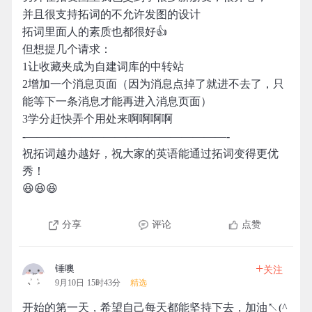
并且很支持拓词的不允许发图的设计
拓词里面人的素质也都很好👍
但想提几个请求：
1让收藏夹成为自建词库的中转站
2增加一个消息页面（因为消息点掉了就进不去了，只
能等下一条消息才能再进入消息页面）
3学分赶快弄个用处来啊啊啊啊
-——————————————————-
祝拓词越办越好，祝大家的英语能通过拓词变得更优
秀！
😆😆😆
分享
评论
点赞
+
锤噢
关注
9月10日 15时43分
精选
开始的第一天，希望自己每天都能坚持下去，加油↖(^