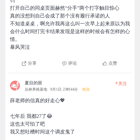
罚
打开自己的同桌页面赫然“分手”两个打字触目惊心
真的没想到自己会成了那个没有履行承诺的人
不知道桌桌，啊允许我再这么叫一次早上起来原以为我
会什么时间打完卡结果发现是这样的时候会有怎样的心
情。
暴风哭泣
分享
评论
点赞
+
夏目的斑
关注
丛林养殖基地
9月1日 23时44分
精选
薛老师的信真的好走心💖
七年后 我都27了😂
这也太可怕了吧
我又想吐槽时间这个调皮鬼了