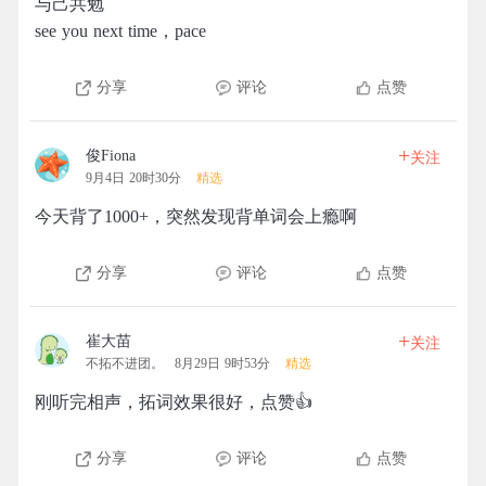
与己共勉
see you next time，pace
分享
评论
点赞
+
俊Fiona
关注
9月4日 20时30分
精选
今天背了1000+，突然发现背单词会上瘾啊
分享
评论
点赞
+
崔大苗
关注
不拓不进团。
8月29日 9时53分
精选
刚听完相声，拓词效果很好，点赞👍
分享
评论
点赞