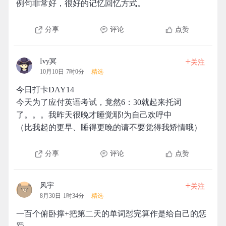
例句非常好，很好的记忆回忆方式。
分享
评论
点赞
+
Ivy冥
关注
10月10日 7时0分
精选
今日打卡DAY14
今天为了应付英语考试，竟然6：30就起来托词
了。。。我昨天很晚才睡觉耶!为自己欢呼中
（比我起的更早、睡得更晚的请不要觉得我矫情哦）
分享
评论
点赞
+
风宇
关注
8月30日 1时34分
精选
一百个俯卧撑+把第二天的单词怼完算作是给自己的惩