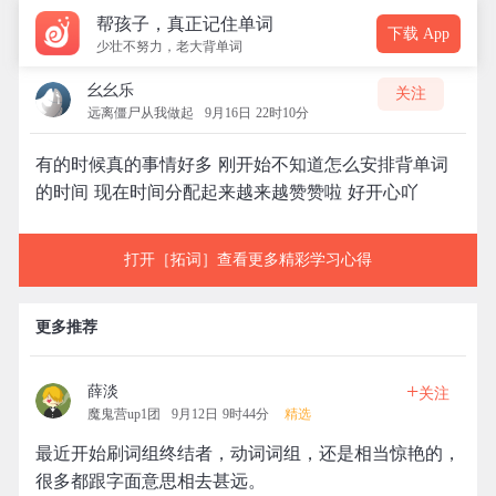
帮孩子，真正记住单词
下载 App
少壮不努力，老大背单词
幺幺乐
关注
远离僵尸从我做起
9月16日 22时10分
有的时候真的事情好多 刚开始不知道怎么安排背单词
的时间 现在时间分配起来越来越赞赞啦 好开心吖
打开［拓词］查看更多精彩学习心得
更多推荐
+
薛淡
关注
魔鬼营up1团
9月12日 9时44分
精选
最近开始刷词组终结者，动词词组，还是相当惊艳的，
很多都跟字面意思相去甚远。