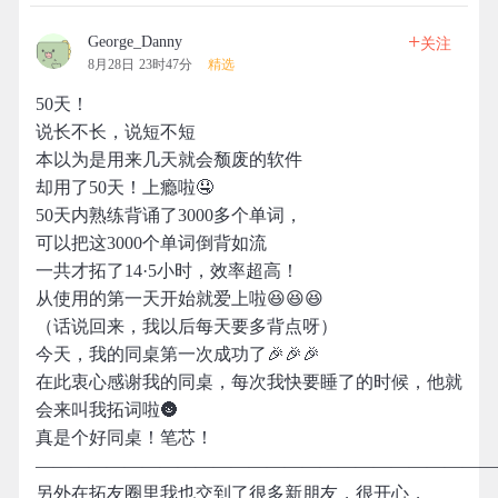
+
George_Danny
关注
8月28日 23时47分
精选
50天！
说长不长，说短不短
本以为是用来几天就会颓废的软件
却用了50天！上瘾啦🤤
50天内熟练背诵了3000多个单词，
可以把这3000个单词倒背如流
一共才拓了14·5小时，效率超高！
从使用的第一天开始就爱上啦😆😆😆
（话说回来，我以后每天要多背点呀）
今天，我的同桌第一次成功了🎉🎉🎉
在此衷心感谢我的同桌，每次我快要睡了的时候，他就
会来叫我拓词啦🌚
真是个好同桌！笔芯！
——————————————————————————
另外在拓友圈里我也交到了很多新朋友，很开心，