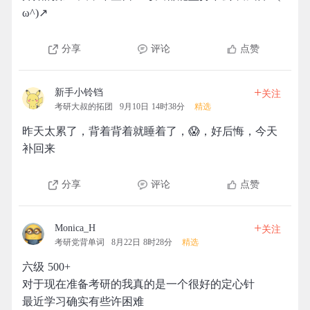
ω^)↗
分享
评论
点赞
+
新手小铃铛
关注
考研大叔的拓团
9月10日 14时38分
精选
昨天太累了，背着背着就睡着了，😱，好后悔，今天
补回来
分享
评论
点赞
+
Monica_H
关注
考研党背单词
8月22日 8时28分
精选
六级 500+
对于现在准备考研的我真的是一个很好的定心针
最近学习确实有些许困难