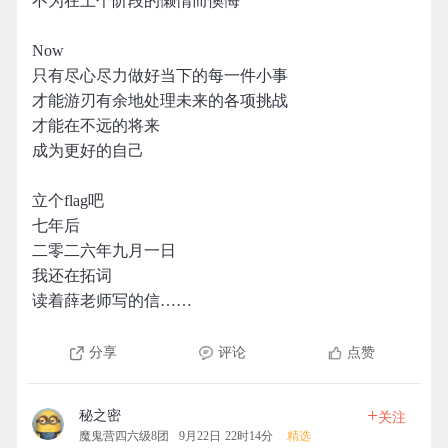
不为在上个阶段的懒惰而懊悔
Now
只有尽心尽力做好当下的每一件小事
才能游刃有余地处理未来的各项挑战
才能在不远的将来
成为更好的自己
立个flag吧
七年后
二零二六年九月一日
我还在拓词
读着薛老师写的信……
分享
评论
点赞
+
秘之密
关注
魔鬼营四六级8团
9月22日 22时14分
精选