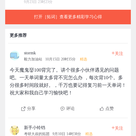
9月23日 23时23分
打开［拓词］查看更多精彩学习心得
更多推荐
+
stormk
关注
毅力加油站
10月15日 20时35分
精选
今天魔鬼👹100背完了。讲个很多小伙伴遇见的问题
吧。一天单词量太多背不完怎么办 ，每次背10个。多
分很多时间段就好。，千万也要记得复习前一天单词！
祝大家和我自己学习愉快吧！
分享
评论
点赞
+
新手小铃铛
关注
考研大叔的拓团
9月10日 14时38分
精选