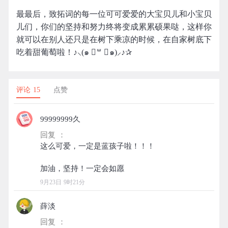
最最后，致拓词的每一位可可爱爱的大宝贝儿和小宝贝
儿们，你们的坚持和努力终将变成累累硕果哒，这样你
就可以在别人还只是在树下乘凉的时候，在自家树底下
吃着甜葡萄啦！♪⸜(๑ ॑꒳ ॑๑)⸝♪✰
评论 15
点赞
99999999久
回复 ：
这么可爱，一定是蓝孩子啦！！！
9月23日 9时21分
薛淡
回复 ：