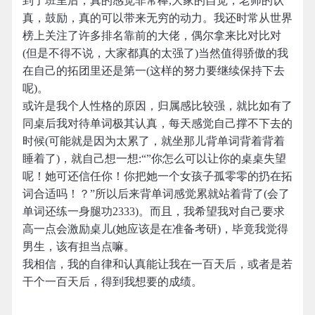
到了班里后，真的感觉非常棒,大家的自觉，老师的认
真，鼓励，真的可以带来无穷的动力。我还时常从世界
榜上关注了许多排名靠前的大佬，偶尔拿来比对比对
(但是不得不说，大家都真的太强了)当然值得骄傲的我
在自己的拓团里还是第一(这样的努力要继续保持下去
呢)。
或许是我个人性格的原因，归属感比较强，就比如有了
同桌后我对待单词极其认真，每天感觉自己撑不下去的
时候(可能就是因为太累了，就坐那儿背单词背着背着
睡着了)，就自己想一想:“”你怎么可以让你的桌桌失望
呢！她可还信任你！你把她一个女孩子孤零零的扔在拓
词合适吗！？”所以后来背单词感觉累就站着背了(会了
单词还练一身腿功2333)。而且，我希望我对自己要求
高一点会激励桌儿(她应该是在准备考研)，毕竟我觉得
男生，该有担当点嘛。
我相信，我的自律和认真能让我在一百天后，或者是若
干个一百天后，得到我想要的成绩。