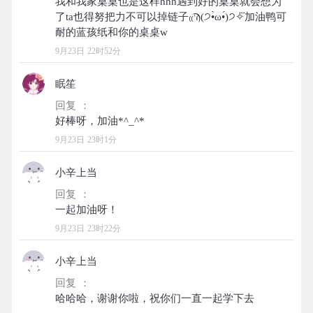
我和我家桌桌也是这样hhh遇到好的桌桌就会想为
了ta也得努把力不可以掉链子₍₍Ϡ(੭•̀ω•́)੭✧⃛加油鸭可
9月23日 22时52分
眠笙
回复 ：
9月23日 23时1分
小辛上当
回复 ：
9月23日 23时22分
小辛上当
回复 ：