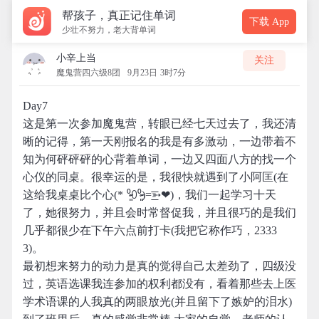
帮孩子，真正记住单词
下载 App
少壮不努力，老大背单词
小辛上当
关注
魔鬼营四六级8团
9月23日 3时7分
Day7
这是第一次参加魔鬼营，转眼已经七天过去了，我还清
晰的记得，第一天刚报名的我是有多激动，一边带着不
知为何砰砰砰的心背着单词，一边又四面八方的找一个
心仪的同桌。很幸运的是，我很快就遇到了小阿匡(在
这给我桌桌比个心(* ⁰̷̴͈꒨⁰̷̴͈)=͟͟͞͞➳❤)，我们一起学习十天
了，她很努力，并且会时常督促我，并且很巧的是我们
几乎都很少在下午六点前打卡(我把它称作巧，2333
3)。
最初想来努力的动力是真的觉得自己太差劲了，四级没
过，英语选课我连参加的权利都没有，看着那些去上医
学术语课的人我真的两眼放光(并且留下了嫉妒的泪水)