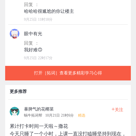
回复 ：
9月25日 11时18分
眼中有光
回复 ：
9月25日 22时17分
打开［拓词］查看更多精彩学习心得
更多推荐
+
暴脾气的花椰菜
关注
蜗牛拓词帮
10月21日 21时6分
精选
累计打卡时间一天啦～撒花
今天只睡了一个小时，上课一直没打瞌睡坚持到现在，