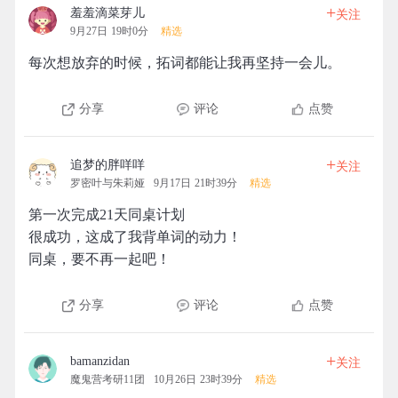
+
羞羞滴菜芽儿
关注
9月27日 19时0分
精选
每次想放弃的时候，拓词都能让我再坚持一会儿。
分享
评论
点赞
+
追梦的胖咩咩
关注
罗密叶与朱莉娅
9月17日 21时39分
精选
第一次完成21天同桌计划
很成功，这成了我背单词的动力！
同桌，要不再一起吧！
分享
评论
点赞
+
bamanzidan
关注
魔鬼营考研11团
10月26日 23时39分
精选