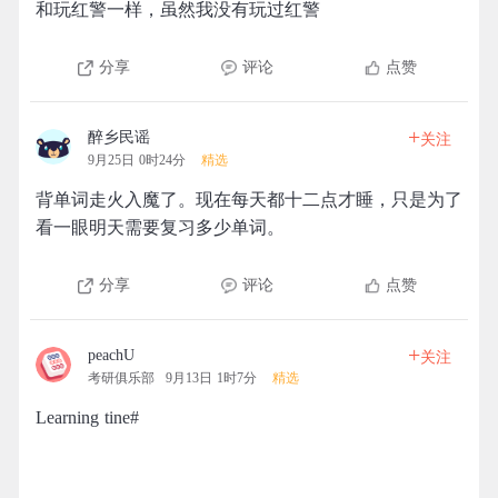
和玩红警一样，虽然我没有玩过红警
分享
评论
点赞
+
醉乡民谣
关注
9月25日 0时24分
精选
背单词走火入魔了。现在每天都十二点才睡，只是为了
看一眼明天需要复习多少单词。
分享
评论
点赞
+
peachU
关注
考研俱乐部
9月13日 1时7分
精选
Learning tine#