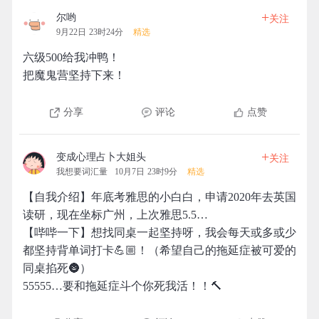
+
尔哟
关注
9月22日 23时24分
精选
六级500给我冲鸭！
把魔鬼营坚持下来！
分享
评论
点赞
+
变成心理占卜大姐头
关注
我想要词汇量
10月7日 23时9分
精选
【自我介绍】年底考雅思的小白白，申请2020年去英国
读研，现在坐标广州，上次雅思5.5…
【哔哔一下】想找同桌一起坚持呀，我会每天或多或少
都坚持背单词打卡💪🏼！（希望自己的拖延症被可爱的
同桌掐死🌚）
55555…要和拖延症斗个你死我活！！🔨