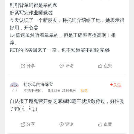
刚刚背单词都是晕的😵
赶紧写完作业睡觉啦
今天认识了一个新朋友，将托词介绍给了她，她表示很
好用，开心😊
1.4倍速虽然听着晕晕的，但是正确率有提高啊！推
荐。
PET的书买回来了一箱，也不知道能不能刷完😂
分享
评论
点赞
+
捞水母的海绵宝
关注
不拓不进团。
8月22日 21时48分
精选
自从报了魔鬼营开始芝麻糊和霸王就没敢停过，好怕秃
了鸭( •̥́ ˍ •̀ू )
分享
评论
点赞