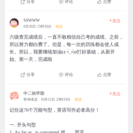
分享
评论
点赞
+
SSWWW
关注
8月29日 15时10分
精选
六级查完成绩后，一直不敢相信自己考的成绩。之前，
所以努力都白费了。但是，每一次的历练都会使人成
长。所以，我要继续加油(ง •̀_•́)ง打好基础，从新开
始。第一天，完成啦
分享
评论
点赞
+
中二病早期
关注
乾坤未定
10月11日 23时33分
精选
记住这70个万能句型，英语写作必拿高分！
一. 开头句型
1. As far as...is concerned 就……而言