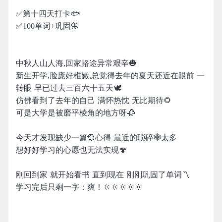
✅第十四天打卡🐟
✅100单词+巩固🦋
中秋人山人海,回家路途异常艰辛🎃
新生开学,脸庞好稚嫩,总觉得去年的夏天还近在眼前 一
转眼 早已过去三百六十五天🕊
仿佛看到了去年的自己 满怀热忱 无比期待🌻
可是大学是被磨平棱角的地方呀🥀
今天才发现缺少一篇💞心得 最近的琐碎🕸太多
想好好学习的心愿也无法实现🍄
刚回到家 就开始看书 直到现在 刚刚巩固了单词〽️
学习完后只剩一字：爽！🔆🔆🔆🔆🔆