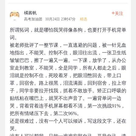
+
橘酱帆
关注
高考加油团
10月24日 23时47分
精选
所谓拓词，就是哪怕我哭得像条狗，也要打开手机背单
词。
被老师批评了一整节课，一直逃避的问题，被一针见血
地指出，不能哭。控制不住，眼泪往出流，一张卫生纸
皱皱巴巴，擦了一遍又一遍。一下课，放学了，从办公
室走到教室，不能哭，全是同学，所有人都走之后，眼
泪就是控制不住，死咬着牙，把眼泪憋回去，带上口
罩，回宿舍。路上很黑，泪流满面，回到宿舍，拉上帘
子，同学非要拉开找我，抓着不敢放手。矫正口呼吸的
贴纸粘在嘴巴上，就哭不出声音了。一遍背单词一边
哭，背着背着连手机屏幕都看不清，第一次挑战91%，
把所有情绪压下去，第二次96%。
还是很难过，没有一个人可以倾诉，写这段文字，还在
哭。