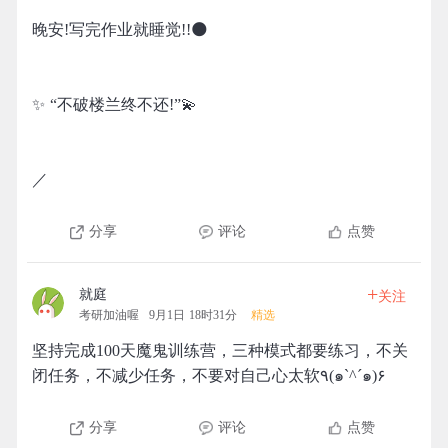
晚安!写完作业就睡觉!!🌑
✨ “不破楼兰终不还!”💫
／
分享
评论
点赞
+
就庭
关注
考研加油喔
9月1日 18时31分
精选
坚持完成100天魔鬼训练营，三种模式都要练习，不关
闭任务，不减少任务，不要对自己心太软٩(๑`^´๑)۶
分享
评论
点赞