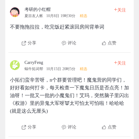
+
考研的小红帽
关注
夏目友人帐
10月8日 19时30分
精选
不要拖拖拉拉，吃完饭赶紧滚回房间背单词
分享
评论
点赞
+
CarryFeng
关注
蜗牛拓词帮
10月15日 20时5分
精选
小拓们蛮辛苦呀，n个群要管理吧！魔鬼营的同学们，
好好看如何打卡，每天检查一下魔鬼日历是否点亮！加
油呀！一批又一批的小魔鬼们！艾玛，突然脑子里闪出
《权游》里的异鬼大军呀👿太可怕太可怕啦！哈哈哈
(就是这么无厘头)
分享
评论
点赞