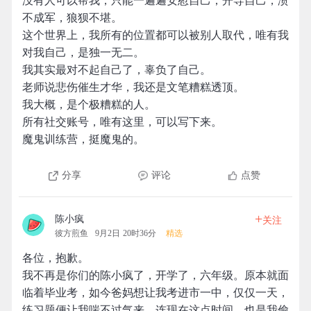
没有人可以帮我，只能一遍遍安慰自己，开导自己，溃
不成军，狼狈不堪。
这个世界上，我所有的位置都可以被别人取代，唯有我
对我自己，是独一无二。
我其实最对不起自己了，辜负了自己。
老师说悲伤催生才华，我还是文笔糟糕透顶。
我大概，是个极糟糕的人。
所有社交账号，唯有这里，可以写下来。
魔鬼训练营，挺魔鬼的。
分享
评论
点赞
+
陈小疯
关注
彼方煎鱼
9月2日 20时36分
精选
各位，抱歉。
我不再是你们的陈小疯了，开学了，六年级。原本就面
临着毕业考，如今爸妈想让我考进市一中，仅仅一天，
练习题便让我喘不过气来，连现在这点时间，也是我偷