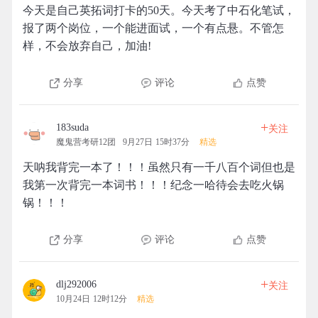
今天是自己英拓词打卡的50天。今天考了中石化笔试，
报了两个岗位，一个能进面试，一个有点悬。不管怎
样，不会放弃自己，加油!
分享
评论
点赞
+
183suda
关注
魔鬼营考研12团
9月27日 15时37分
精选
天呐我背完一本了！！！虽然只有一千八百个词但也是
我第一次背完一本词书！！！纪念一哈待会去吃火锅
锅！！！
分享
评论
点赞
+
dlj292006
关注
10月24日 12时12分
精选