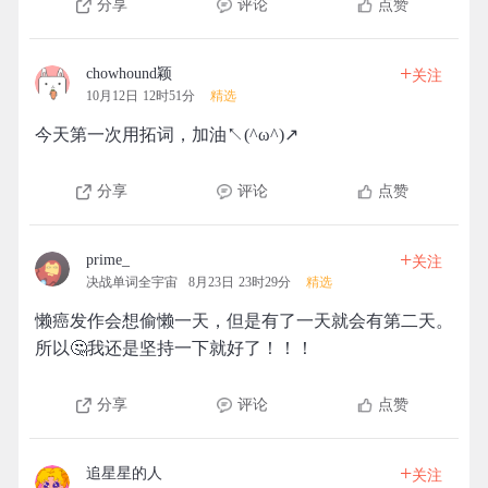
分享
评论
点赞
+
chowhound颖
关注
10月12日 12时51分
精选
今天第一次用拓词，加油↖(^ω^)↗
分享
评论
点赞
+
prime_
关注
决战单词全宇宙
8月23日 23时29分
精选
懒癌发作会想偷懒一天，但是有了一天就会有第二天。
所以🤔我还是坚持一下就好了！！！
分享
评论
点赞
+
追星星的人
关注