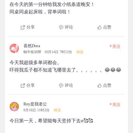
在今天的第一分钟给我发小纸条道晚安！
同桌同桌起床啦，背单词啦！
分享
评论
点赞
+
喜然Dora
关注
蜗牛拓词帮
10月14日 7时12分
精选
今天我超级多单词都会。
吓得我瓜子都不知道飞哪里去了。。。。。。😂😂😂
分享
评论
点赞
+
Roy是我老公
关注
9月16日 11时2分
精选
今日第一天，希望能每天坚持下去✊🥰🥰