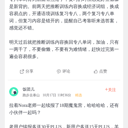
是新背的。前两天把推断训练内容换成经济词组，换成
容易点的，开通语境训练复习专八，两个复习专八单
词，但复习内容是错开的，提醒自己考靠听来选答案，
感觉还不错。
明天过后就把推断训练内容换回专八单词，加油，只有
一两千了，不要偷懒，不要有为难情绪，赶快过完第一
遍会容易很多。
分享
评论
点赞
+
饭团儿
关注
跑步去泰山
10月17日 11时36分
精选
拉着Nora老师一起续报了18期魔鬼营，哈哈哈哈，还有
小伙伴一起吗？
老用户续报多送30天PLUS，新用户多送15天PLUS，羊