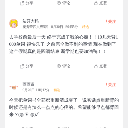
分享
评论
点赞
+
达芬大鸭
关注
魔鬼营四六级5团
8月30日 19时55分
精选
去学校前最后一天 终于完成了我的心愿！！10几天背1
000单词 很快乐了 之前完全做不到的事情 现在做到了
这个假期真的是圆满结束 新学期也要加油鸭！！
分享
评论
点赞
+
薇薇酱
关注
9月20日 11时12分
精选
今天把单词书全部都重新清成零了，说实话点重新背的
时候还是有辣么一点点的心疼的。希望能够早点都背回
来ヾ(◍°∇°◍)ﾉﾞ