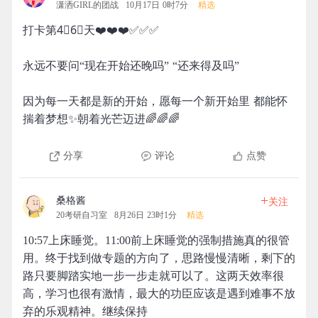
潇洒GIRL的团战
10月17日 0时7分
精选
打卡第4⃣️6⃣️天❤️❤️❤️✅✅✅
永远不要问“现在开始还晚吗” “还来得及吗”
因为每一天都是新的开始，愿每一个新开始里 都能怀
揣着梦想✨朝着光芒迈进🌈🌈🌈
分享
评论
点赞
+
桑格酱
关注
20考研自习室
8月26日 23时1分
精选
10:57上床睡觉。11:00前上床睡觉的强制措施真的很管
用。终于找到做专题的方向了，思路慢慢清晰，剩下的
路只要脚踏实地一步一步走就可以了。这两天效率很
高，学习也很有激情，最大的功臣应该是遇到难事不放
弃的乐观精神。继续保持