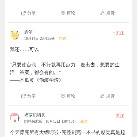
分享
评论
点赞
+
旌笙
关注
10月14日 23时35分
精选
我还……可以
“只要使点劲，不行就再用点力，走出去，想要的生
活、答案，都会有的。”
——木瓜黄《伪装学渣》
分享
评论
点赞
+
褔萝贝嘚贝
关注
肉球减肥帮
10月12日 13时18分
精选
今天背完所有大纲词啦~完整刷完一本书的感觉真是超