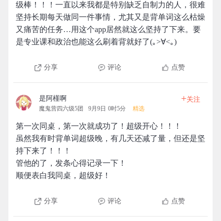
级棒！！！一直以来我都是特别缺乏自制力的人，很难
坚持长期每天做同一件事情，尤其又是背单词这么枯燥
又痛苦的任务…用这个app居然就这么坚持了下来。要
是专业课和政治也能这么刷着背就好了(｡>∀<｡)
分享
评论
点赞
+
是阿槿啊
关注
魔鬼营四六级5团
9月9日 0时5分
精选
第一次同桌，第一次就成功了！超级开心！！！
虽然我有时背单词超级晚，有几天还减了量，但还是坚
持下来了！！！
管他的了，发条心得记录一下！
顺便表白我同桌，超级好！
分享
评论
点赞