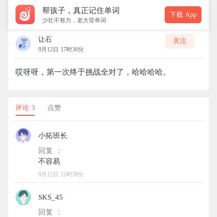
帮孩子，真正记住单词
下载 App
少壮不努力，老大背单词
让石
关注
9月12日 17时30分
哎呀呀，第一次终于挑战全对了，哈哈哈哈。
评论 3
点赞
小拓班长
回复 ：
9月12日 21时39分
SKS_45
回复 ：