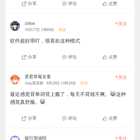
分享
评论
点赞
+
zzhun
关注
10月27日 22时8分
精选
软件超好用吖，很喜欢这种模式
分享
评论
点赞
+
君君草莓女童
关注
Amy英语群
8月28日 11时20分
精选
最近感觉背单词背上瘾了，每天不背就不爽。😹这种
感觉真舒服。😸
分享
评论
点赞
+
徒行加油哇
关注