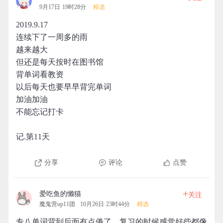
9月17日 19时28分
精选
2019.9.17
连续下了一周多的雨
越来越大
但还是每天按时在图书馆
背单词看教资
以后每天也要早早背完单词
加油加油
不能忘记打卡
记.第11天
分享
评论
点赞
+
爱吃鱼的懒猫
关注
魔鬼营up11团
10月26日 23时44分
精选
专八单词背到后面有点倦了，复习的时候感觉好些都像