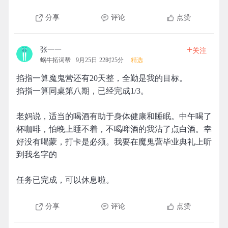
分享
评论
点赞
+
张一一
关注
蜗牛拓词帮
9月25日 22时25分
精选
掐指一算魔鬼营还有20天整，全勤是我的目标。
掐指一算同桌第八期，已经完成1/3。
老妈说，适当的喝酒有助于身体健康和睡眠。中午喝了
杯咖啡，怕晚上睡不着，不喝啤酒的我沾了点白酒。幸
好没有喝蒙，打卡是必须。我要在魔鬼营毕业典礼上听
到我名字的
任务已完成，可以休息啦。
分享
评论
点赞