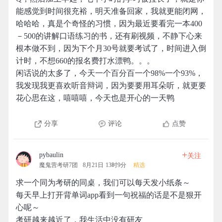
能感觉到时间很充裕，明天准备回家，我就更能闭网，
哈哈哈，真是个奇怪的习惯，因为最近要看完一本400
－500的讲解口语练习的书，还有刷视频，不静下心来
根本做不到，因为下个月30号就要考试了，时间进入倒
计时，不想660的报名费打水漂鸭。。。
闲话说的太多了，今天一个百分百一个98%一个93%，
我发现我更喜欢听音辩词，因为要要用耳朵听，就更要
花心思在这，嘻嘻嘻，今天也是开心的一天鸭
分享
评论
点赞
+
pybaulin
关注
魔鬼营考研7团
8月21日 13时9分
精选
求一个同为考研的同桌，我们可以每天发小纸条～
每天早上打开背单词app看到一句祝福的话是不是狠开
心呢～
考研越来越近了，我生活中没有研友