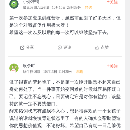
+
小孙冲鸭
关注
魔鬼营四六级8团
10月15日 23时33分
精选
第一次参加魔鬼训练营呀，虽然前面划了好多天水，但
是这个对我督促作用极大呀！
希望这一次以及以后的每一次可以继续坚持下去。
分享
评论
点赞
+
欢余吖
关注
蜗牛拓词帮
10月13日 11时20分
精选
做了很丧的梦起晚了，不是第一次睁开眼想不起来自己
身处何处了。当一件事开始变困难的时候就容易怀疑自
己。要记住不忘初心，只要确定它是对你有益的，该坚
持的就一定不要找借口。
醒来拓词状态有点飘不入心，想起很喜欢的一个女孩子
说过的话就慢慢背进状态里了，有的人确实会帮助塑造
你的思想价值观、不论好坏。希望自己有朝一日足够优