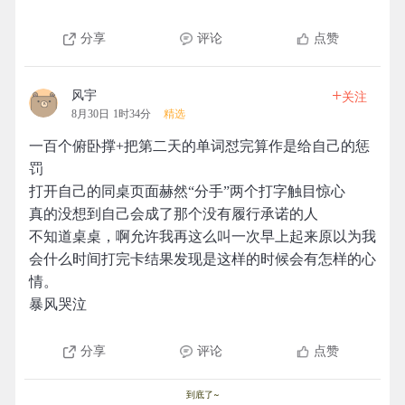
分享
评论
点赞
+
风宇
关注
8月30日 1时34分
精选
一百个俯卧撑+把第二天的单词怼完算作是给自己的惩
罚
打开自己的同桌页面赫然“分手”两个打字触目惊心
真的没想到自己会成了那个没有履行承诺的人
不知道桌桌，啊允许我再这么叫一次早上起来原以为我
会什么时间打完卡结果发现是这样的时候会有怎样的心
情。
暴风哭泣
分享
评论
点赞
到底了~