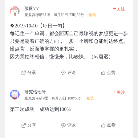
+
薇薇VV
关注
魔鬼营考研11团
10月10日 23时52分
精选
🍀2019-10-10【每日一句】
每记住一个单词，都会距离自己最珍视的梦想更进一步
只要是朝着正确的方向，一步一个脚印总能到达终点。
慢点背，反而能掌握的更扎实，
因为我始终相信，慢慢来，比较快。（by唐迟）
分享
评论
点赞
+
研究僧七号
关注
魔鬼营考研9团
10月20日 10时53分
精选
第三次成功，成功达到100%
分享
评论
点赞