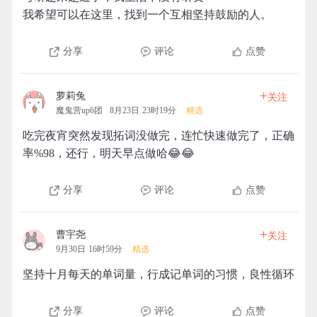
我希望可以在这里，找到一个互相坚持鼓励的人。
分享
评论
点赞
+
萝莉兔
关注
魔鬼营up6团
8月23日 23时19分
精选
吃完夜宵突然发现拓词没做完，连忙快速做完了，正确
率%98，还行，明天早点做哈😂😂
分享
评论
点赞
+
曹宇尧
关注
9月30日 16时59分
精选
坚持十月每天的单词量，行成记单词的习惯，良性循环
分享
评论
点赞