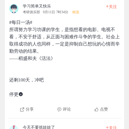
+
学习简单又快乐
关注
考研俱乐部
9月11日 7时34分
精选
#每日一汤#
所谓努力学习功课的学生，是指想看的电影、电视不
看，不安于舒适，从正面与困难作斗争的学生。社会上
取得成功的人也同样，一定是抑制自己想玩的心情而辛
勤劳动的结果。
——稻盛和夫《活法》
还剩100天，冲吧
停更🌚
分享
评论
点赞
+
今天不要抓娃娃了
关注