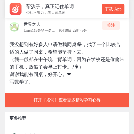
帮孩子，真正记住单词
下载 App
少壮不努力，老大背单词
世界之人
关注
Lance119是第一名的拓团
9月10日 22时49分
我没想到有好多人申请做我同桌😂，找了一个比较合
适的人做了同桌，希望能坚持下去。
（我一般都在中午晚上背单词，因为在学校还是偷偷带
的手机，放假了会早上打卡。ﾉ☀）
谢谢我能有同桌，好开心。❤
写数学了。
打开［拓词］查看更多精彩学习心得
更多推荐