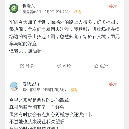
+
怪老头
关注
魔鬼营up8团
9月9日 20时28分
精选
军训今天加了晚训，操场外的路上人很多，好多社团，
很热闹，舍友们急着回去洗澡，我默默走进操场坐在操
场边的椅子上拓起了词，忽然知道了结庐在人境，而无
车马喧的深意，
怪老头，加油呀
分享
评论
点赞
+
春秋之约
关注
蜗牛拓词帮
9月9日 7时58分
精选
今早起来就是两枚闪烁的徽章
真是为新学期开了一个好头
虽然有时候会有点担心阿槿怎么还没打卡
不过她也从来没让我失望呀
旅游的时候也坚持打卡！