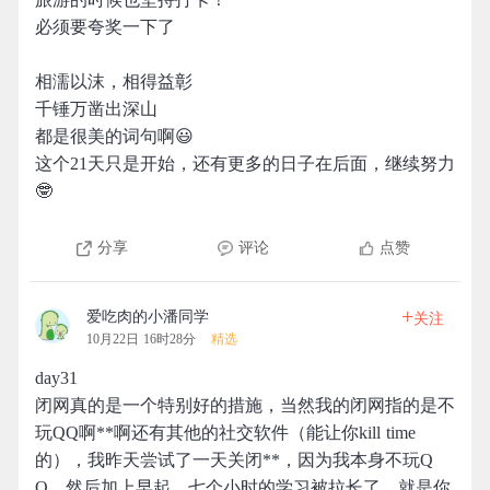
必须要夸奖一下了
相濡以沫，相得益彰
千锤万凿出深山
都是很美的词句啊😃
这个21天只是开始，还有更多的日子在后面，继续努力
🤓
分享
评论
点赞
+
爱吃肉的小潘同学
关注
10月22日 16时28分
精选
day31
闭网真的是一个特别好的措施，当然我的闭网指的是不
玩QQ啊**啊还有其他的社交软件（能让你kill time
的），我昨天尝试了一天关闭**，因为我本身不玩Q
Q，然后加上早起，七个小时的学习被拉长了，就是你