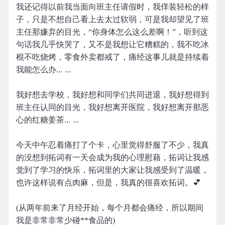
我还记得以前我当面向班主任请假时，我佯装轻松的样
子，只是不想自己看上去太过软弱，可是我却望见了班
主任那嫌弃的目光，“你身体怎么这么差啊！”，听到这
句话我几乎快哭了，又不是我想让它糟糕的，我不吃冰
棍不吃烧烤，零食外卖都戒了，痛经这事儿就是持续着
我能怎么办... ...
我好想去学校，我好想和同学们共同进退，我好想得到
班主任认同的目光，我好想离开医院，我好想离开那恶
心的红糖姜茶... ...
今天中午忍着痛打了个卡，心里觉得舒服了不少，我真
的没想到拓词有一天会成为我的心理慰藉，拓词让我感
觉到了学习的快乐，拓词里的大家让我感受到了温暖，
也许这样说有点肉麻，但是，我真的很喜欢拓词。💕
(从两年前来了月经开始，每个月都会痛经，所以期间
我是非常非常少碰**食品的)