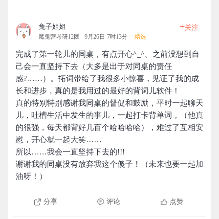
+
兔子姐姐
关注
魔鬼营考研12团
9月26日 7时13分
精选
完成了第一轮儿的同桌，有点开心^_^。之前没想到自
己会一直坚持下去（大多是出于对同桌的责任
感?……）。拓词带给了我很多小惊喜，见证了我的成
长和进步，真的是我用过的最好的背词儿软件！
真的特别特别感谢我同桌的督促和鼓励，平时一起聊天
儿，吐槽生活中发生的事儿，一起打卡背单词，（他真
的很强，每天都背好几百个哈哈哈哈），难过了互相安
慰，开心就一起大笑……
所以……我会一直坚持下去的!!!
谢谢我的同桌没有放弃我这个傻子！（未来也要一起加
油呀！）
分享
评论
点赞