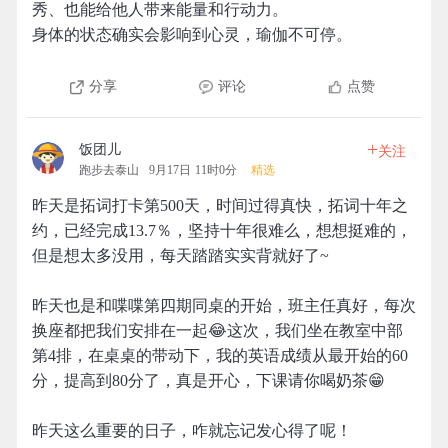
秀、也能给他人带来能量和行动力。
身体的状态确实会影响到心灵，瑜伽不可停。
分享
评论
点赞
+
饭团儿
关注
跑步去泰山
9月17日 11时0分
精选
昨天是拓词打卡第500天，时间过得真快，拓词十年之
约，已经完成13.7％，坚持十年很难么，想想挺难的，
但是想太多没用，每天踏踏实实背就好了~
昨天也是和喋喋第四期同桌的开始，班主任真好，每次
换座都把我们安排在一起😂这次，我们坐在教室中部
第4排，在桌桌的带动下，我的英语成绩从最开始的60
分，提高到80分了，真是开心，下课请你喝奶茶😁
昨天这么重要的日子，咋就忘记发心得了呢！