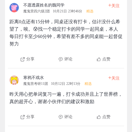
+
不愿透露姓名的魏同学
关注
魔鬼营四六级2团
10月21日 23时46分
精选
距离0点还有15分钟，同桌还没有打卡，估计没什么希
望了，唉。😰找一个稳定打卡的同学一起同桌，本人
每日打卡至少60分钟，希望有差不多的同桌能一起督促
努力
分享
评论
点赞
+
寒鸦不戏水
关注
魔鬼营考研11团
10月12日 22时13分
精选
昨天用心把单词复习一遍，打卡成功并且上了世界榜，
真的超开心，谢谢小伙伴们的建议和激励
分享
评论
点赞