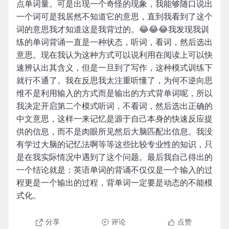
点单词量。可是出现一个奇怪的现象，我能够随口说出
一个词可是我居然不知道它的意思，直到我看到了这个
词的意思我才知道这是我背过的。😂😂😂我发现我训
练的单词背诵一直是一种状态，听词，看词，然后选出
意思。现在我认为这种方式可以说利用在阅读上可以快
速辨认出其含义，但是一旦到了写作，这种模式训练下
就行不通了。我在反思我太注重听懂了，为何不逆向思
维不是利用输入的方式而是输出的方式背单词呢，所以
我决定开启第二个模式听词，不看词，然后选出正确的
中文意思，这样一来记忆是源于自己本身的快速反应提
供的信息，而不是肉眼所见然后大脑匹配出信息。我没
有学过大脑的记忆法啊等等这些比较专业性的知识，只
是在我实际情况中遇到了这个问题。最后我自己得出的
一个结论就是：英语单词的背诵不仅仅是一个输入的过
程更是一个输出的过程，背单词一定要是动态的不能模
式化。
分享
评论
点赞