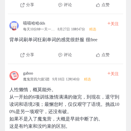
分享
评论
点赞
+
嘻嘻哈哈dds
关注
每天10分钟一天一清人
8月27日 18时47分
精选
背单词刷单词狂刷单词的感觉很舒服 很free
分享
评论
点赞
+
gaboo
关注
魔鬼营四六级5团
9月18日 12时40分
精选
人性懒惰，概莫能外。
从一开始的6项训练激情满满的做完，到现在，退守到
读词和语境2项；最懈怠时，仅仅艰守了语境。挑战10
0%是另一项艰守，还没有破。
如果不是入了魔鬼营，大概是早就中断了的。
这是有约束和没约束的区别。