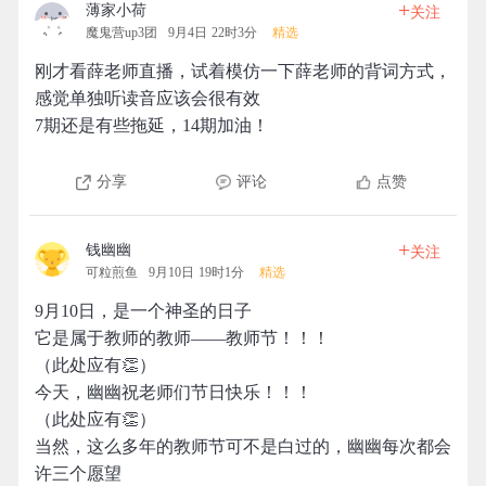
+
薄家小荷
关注
魔鬼营up3团
9月4日 22时3分
精选
刚才看薛老师直播，试着模仿一下薛老师的背词方式，
感觉单独听读音应该会很有效
7期还是有些拖延，14期加油！
分享
评论
点赞
+
钱幽幽
关注
可粒煎鱼
9月10日 19时1分
精选
9月10日，是一个神圣的日子
它是属于教师的教师——教师节！！！
（此处应有👏）
今天，幽幽祝老师们节日快乐！！！
（此处应有👏）
当然，这么多年的教师节可不是白过的，幽幽每次都会
许三个愿望