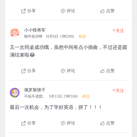
分享
评论
点赞
+
小小怪将军
关注
蜗牛拓词帮
10月6日 13时28分
精选
又一次同桌成功哦，虽然中间有点小插曲，不过还是圆
满结束啦😂
分享
评论
点赞
+
俄罗斯饼干
关注
不拓不进团。
9月13日 23时10分
精选
最后一次机会，为了学好英语，拼了！！！
分享
评论
点赞