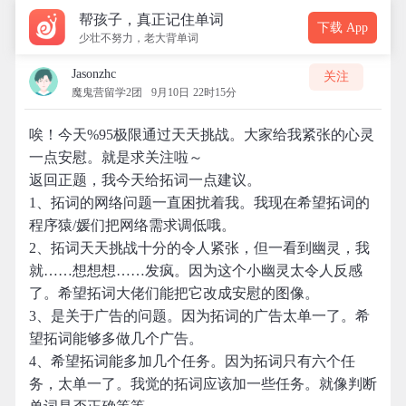
帮孩子，真正记住单词
下载 App
少壮不努力，老大背单词
Jasonzhc
关注
魔鬼营留学2团
9月10日 22时15分
唉！今天%95极限通过天天挑战。大家给我紧张的心灵
一点安慰。就是求关注啦～
返回正题，我今天给拓词一点建议。
1、拓词的网络问题一直困扰着我。我现在希望拓词的
程序猿/媛们把网络需求调低哦。
2、拓词天天挑战十分的令人紧张，但一看到幽灵，我
就……想想想……发疯。因为这个小幽灵太令人反感
了。希望拓词大佬们能把它改成安慰的图像。
3、是关于广告的问题。因为拓词的广告太单一了。希
望拓词能够多做几个广告。
4、希望拓词能多加几个任务。因为拓词只有六个任
务，太单一了。我觉的拓词应该加一些任务。就像判断