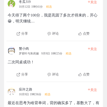
+
冬瓜319
关注
10月12日 19时41分
精选
今天得了两个100分，我是巩固了多次才得来的，开心
😁，明天继续…
分享
评论
点赞
+
蟹小肉
关注
罗密叶与朱莉娅
9月9日 18时25分
精选
二次同桌成功！
分享
评论
点赞
+
应许之路
关注
10月9日 19时36分
精选
最近在思考为啥背单词，背的确实多了，基数大了，有