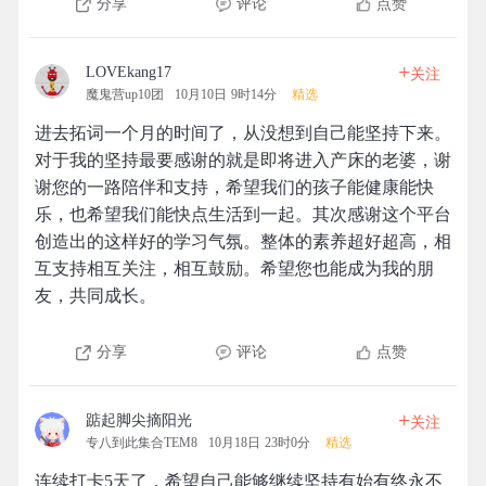
分享
评论
点赞
+
LOVEkang17
关注
魔鬼营up10团
10月10日 9时14分
精选
进去拓词一个月的时间了，从没想到自己能坚持下来。
对于我的坚持最要感谢的就是即将进入产床的老婆，谢
谢您的一路陪伴和支持，希望我们的孩子能健康能快
乐，也希望我们能快点生活到一起。其次感谢这个平台
创造出的这样好的学习气氛。整体的素养超好超高，相
互支持相互关注，相互鼓励。希望您也能成为我的朋
友，共同成长。
分享
评论
点赞
+
踮起脚尖摘阳光
关注
专八到此集合TEM8
10月18日 23时0分
精选
连续打卡5天了，希望自己能够继续坚持有始有终永不