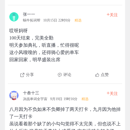
+
张一一
关注
蜗牛拓词帮
10月15日 22时0分
精选
哎呀妈呀
100天结束，完美全勤
明天参加典礼，听直播，忙得很呢
这小风嗖嗖的，还得骑心爱的单车
回家回家，明早盛装出席
分享
评论
点赞
+
十叁十三
关注
决战单词全宇宙
9月19日 19时16分
精选
八月因为不负如来不负卿掉了两天打卡，九月因为他掉
了一天打卡
虽说看着那个缺了的小勾勾觉得不太完美，但也说不上