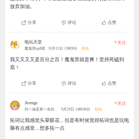
放弃加油。
分享
评论
点赞
+
电玩天堂
关注
魔鬼营up8团
10月11日 13时8分
精选
我又又又又是百分之百！魔鬼营就是爽！坚持死磕到
底！
分享
评论
点赞
+
Avenge
关注
刘一涵是第一名的拓团
9月29日 14时48分
精选
拓词让我感觉头晕眼花，但是有时候觉得拓词也是玩电
脑有点感觉，想多拓一点