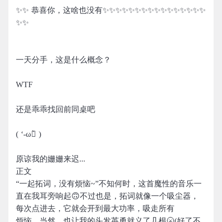
✨✨ 恭喜你，这啥也没有✨✨✨✨✨✨✨✨✨✨✨✨✨✨✨✨
✨✨
一天分手，这是什么概念？
WTF
还是乖乖找回前同桌吧
( ‘-ωก̀ )
原谅我的姗姗来迟...
正文
“一起拓词，没有烦恼~”不知何时，这首魔性的音乐一
直在我耳旁响起🙃不过也是，拓词就像一个吸尘器，
每次点进去，它就会开到最大功率，吸走所有
烦恼，当然，也让我的头发英勇就义了几根🌝(好了不