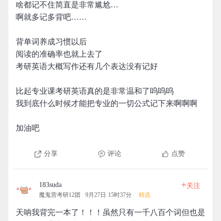
啥都记不住简直是非常尴尬…
啊就多记多背吧……
背单词养成习惯以后
阅读的准确率也就上去了
考研英语大概写作还有几个表达没有记好
比起专业课考研英语真的是非常温和了呜呜呜
我到底什么时候才能把专业的一切公式记下来啊啊啊
加油吧
分享
评论
点赞
+
183suda
关注
魔鬼营考研12团
9月27日 15时37分
精选
天呐我背完一本了！！！虽然只有一千八百个词但也是