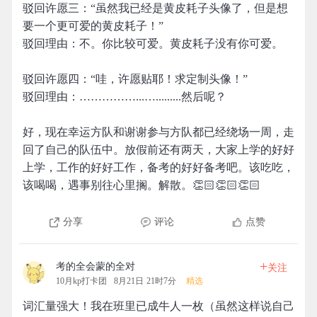
驳回许愿三：“虽然我已经是黄皮耗子头像了，但是想
要一个更可爱的黄皮耗子！”
驳回理由：不。你比较可爱。黄皮耗子没有你可爱。
驳回许愿四：“哇，许愿贴耶！求定制头像！”
驳回理由：……………...….........然后呢？
好，现在幸运方队和谢谢参与方队都已经绕场一周，走
回了自己的队伍中。放假前还有两天，大家上学的好好
上学，工作的好好工作，备考的好好备考吧。该吃吃，
该喝喝，遇事别往心里搁。解散。👏🏻👏🏻👏🏻
分享
评论
点赞
+
考的全会蒙的全对
关注
10月kp打卡团
8月21日 21时7分
精选
词汇量强大！我在班里已成牛人一枚（虽然这样说自己