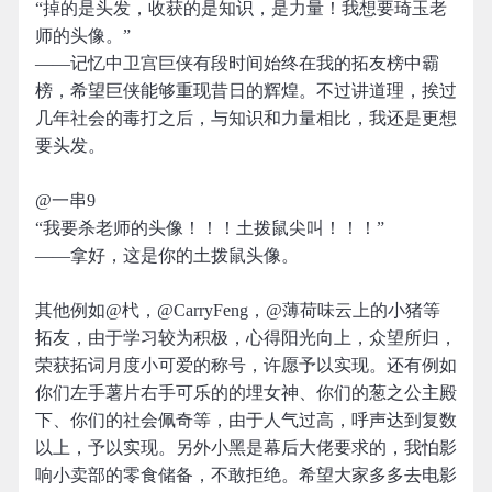
“掉的是头发，收获的是知识，是力量！我想要琦玉老
师的头像。”
——记忆中卫宫巨侠有段时间始终在我的拓友榜中霸
榜，希望巨侠能够重现昔日的辉煌。不过讲道理，挨过
几年社会的毒打之后，与知识和力量相比，我还是更想
要头发。
@一串9
“我要杀老师的头像！！！土拨鼠尖叫！！！”
——拿好，这是你的土拨鼠头像。
其他例如@杙，@CarryFeng，@薄荷味云上的小猪等
拓友，由于学习较为积极，心得阳光向上，众望所归，
荣获拓词月度小可爱的称号，许愿予以实现。还有例如
你们左手薯片右手可乐的的埋女神、你们的葱之公主殿
下、你们的社会佩奇等，由于人气过高，呼声达到复数
以上，予以实现。另外小黑是幕后大佬要求的，我怕影
响小卖部的零食储备，不敢拒绝。希望大家多多去电影