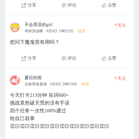
分享
评论
点赞
+
不会英语的girl
关注
考研加油喔
9月8日 19时53分
精选
想问下魔鬼营有用吗？
分享
评论
点赞
+
夏目的斑
关注
丛林养殖基地
9月8日 20时19分
精选
今天打卡213分钟 拓词600+
挑战竟然破天荒的没有手误
四个任务一次性100%通过
给自己鼓掌
👏🏻👏🏻👏🏻👏🏻👏🏻👏🏻👏🏻👏🏻👏🏻👏🏻