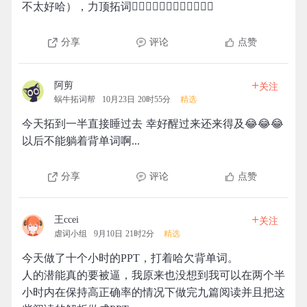
不太好哈），力顶拓词👍🏻👍🏻👍🏻👍🏻👍🏻👍🏻
分享
评论
点赞
+
阿剪
关注
蜗牛拓词帮
10月23日 20时55分
精选
今天拓到一半直接睡过去 幸好醒过来还来得及😂😂😂
以后不能躺着背单词啊...
分享
评论
点赞
+
王ccei
关注
虐词小组
9月10日 21时2分
精选
今天做了十个小时的PPT，打着哈欠背单词。
人的潜能真的要被逼，我原来也没想到我可以在两个半
小时内在保持高正确率的情况下做完九篇阅读并且把这