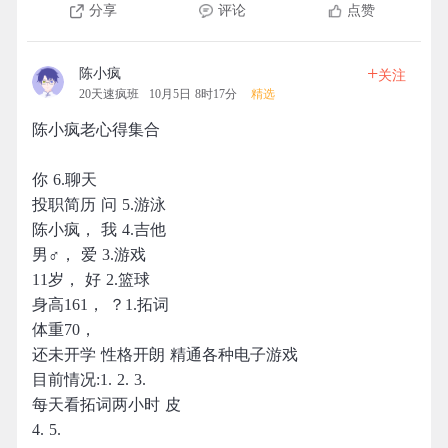
分享
评论
点赞
+
陈小疯
关注
20天速疯班
10月5日 8时17分
精选
陈小疯老心得集合
你 6.聊天
投职简历 问 5.游泳
陈小疯， 我 4.吉他
男♂， 爱 3.游戏
11岁， 好 2.篮球
身高161， ？1.拓词
体重70，
还未开学 性格开朗 精通各种电子游戏
目前情况:1. 2. 3.
每天看拓词两小时 皮
4. 5.