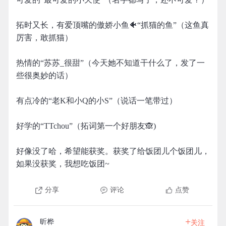
拓时又长，有爱顶嘴的傲娇小鱼🐠“抓猫的鱼”（这鱼真
厉害，敢抓猫）
热情的“苏苏_很甜”（今天她不知道干什么了，发了一
些很奥妙的话）
有点冷的“老K和小Q的小S”（说话一笔带过）
好学的“TTchou”（拓词第一个好朋友🙈)
好像没了哈，希望能获奖。获奖了给饭团儿个饭团儿，
如果没获奖，我想吃饭团~
分享
评论
点赞
+
昕桦
关注