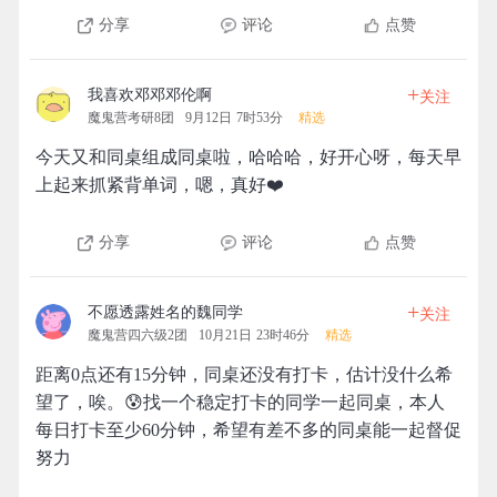
分享
评论
点赞
+
我喜欢邓邓邓伦啊
关注
魔鬼营考研8团
9月12日 7时53分
精选
今天又和同桌组成同桌啦，哈哈哈，好开心呀，每天早
上起来抓紧背单词，嗯，真好❤️
分享
评论
点赞
+
不愿透露姓名的魏同学
关注
魔鬼营四六级2团
10月21日 23时46分
精选
距离0点还有15分钟，同桌还没有打卡，估计没什么希
望了，唉。😰找一个稳定打卡的同学一起同桌，本人
每日打卡至少60分钟，希望有差不多的同桌能一起督促
努力