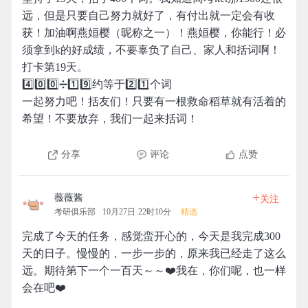
远，但是只要自己努力就好了，有付出就一定会有收
获！加油啊燕姮樱（昵称之一）！燕姮樱，你能行！必
须拿到k的好成绩，不要辜负了自己、家人和括词啊！
打卡第19天。
4️⃣0️⃣0️⃣➗1️⃣9️⃣约等于2️⃣1️⃣个词
一起努力吧！括友们！只要有一根救命稻草就有活着的
希望！不要放弃，我们一起来括词！
分享
评论
点赞
+
薇薇酱
关注
考研俱乐部
10月27日 22时10分
精选
完成了今天的任务，感觉蛮开心的，今天是我完成300
天的日子。慢慢的，一步一步的，原来我已经走了这么
远。期待第下一个一百天～～❤️我在，你们呢，也一样
会在吧❤️