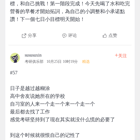
標，和自己挑戰！第一階段完成！今天先喝了水和吃完
營養的早餐才開始拓詞，為自己的小調整和小承诺點
讚！下一個七日小目標明天開始！
分享
评论
点赞
+
sususuxin
关注
考研俱乐部
10月25日 10时19分
精选
#57
日子是越过越糊涂
高中舍友说她所在的学校
自习室的人来一个走一个来一个走一个
最后都去找了工作
感觉考研坚持到了现在其实就没什么慌的必要了
到这个时候就很恨自己的记性了