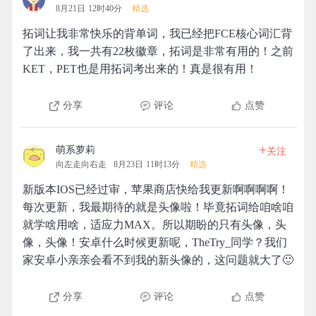
8月21日 12时40分
精选
拓词让我非常快乐的背单词，我已经把FCE核心词汇背
了出来，我一共有22枚徽章，拓词是非常有用的！之前
KET，PET也是用拓词考出来的！真是很有用！
分享
评论
点赞
+
萌系萝莉
关注
向左走向右走
8月23日 11时13分
精选
新版本IOS已经过审，苹果商店快给我更新啊啊啊啊！
每次更新，我最期待的就是头像啦！毕竟拓词给咱啥咱
就学啥用啥，适应力MAX。所以期盼的只有头像，头
像，头像！安卓什么时候更新呢，TheTry_同学？我们
家安卓小亲亲会看不到我的新头像的，这问题就大了🙂
分享
评论
点赞