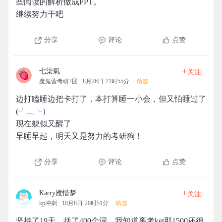
些阅读的解析做成PPT。
继续努力干吧
分享
评论
点赞
+
七柒氣
关注
魔鬼营考研7团
8月26日 21时55分
精选
边打瞌睡边把卡打了，本打算睡一小会，但又怕睡过了
(╯﹏╰）
现在貌似又醒了
早睡早起，明天又是努力的考研狗！
分享
评论
点赞
+
Karry雁惜梦
关注
kp冲刺
10月8日 20时51分
精选
坚持了19天，括了400个词。我知道离考ket那1500还很