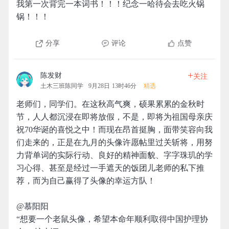
我第一次背完一本词书！！！纪念一哈待会去吃火锅
锅！！！
分享
评论
点赞
+
陈发财
关注
土木三班陈同学
9月28日 13时46分
精选
老师们，同学们。在这秋高气爽，硕果累累的金秋时
节，人人都沉浸在即将放假，不是，即将为祖国母亲庆
祝70华诞的喜悦之中！而现在昂首挺胸，面带笑容向我
们走来的，正是在九月的头像许愿帖里过关斩将，用努
力背单词的实际行动、良好的精神面貌、字字珠玑的学
习心得、甚至是经过一手遮天的饭团儿老师的私下推
荐，而为自己赢得了头像的幸运方队！
@慕阳阳
“想要一个老鼠头像，希望本命年顺利取得中国护理协