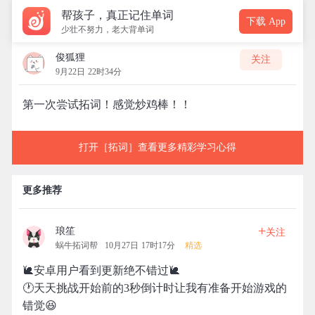
帮孩子，真正记住单词
下载 App
少壮不努力，老大背单词
俊狐狸
关注
9月22日 22时34分
第一次尝试拓词！感觉炒鸡棒！！
打开［拓词］查看更多精彩学习心得
更多推荐
+
琅笙
关注
蜗牛拓词帮
10月27日 17时17分
精选
🐌安卓用户看到更新绝不错过🐌
🕐天天挑战开始前的3秒倒计时让我有准备开始游戏的
错觉😆