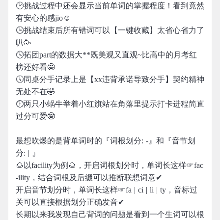
🕑挑战过程中还会显示当前单词的掌握程度！看到竟然
有安心的感jio☺️
🕒挑战结束后所有错词可以【一键收藏】太省心省力了
叭🥳
🕓拓团part的数据大**既美观又直观~比高中的月考红
榜还好看🤩
🕔同桌分手记录上是【xx违背承诺导致分手】契约精神
无处不在🤣
🕕两只小蜗牛举着小红旗站在角落里提示打卡进程简直
过分可爱🤓
最想吹爆的是背单词时的『词根划分: -』和『音节划
分: | 』
🌰以facility为例🌰，开启词根划分时，单词长这样☞fac
-ility，结合词根及后缀可以推断联想词意✔
开启音节划分时，单词长这样☞fa | ci | li | ty，音标过
关可以直接根据划分正确发音✔
长期以来我发现自己背词的问题是看到一个生词可以根