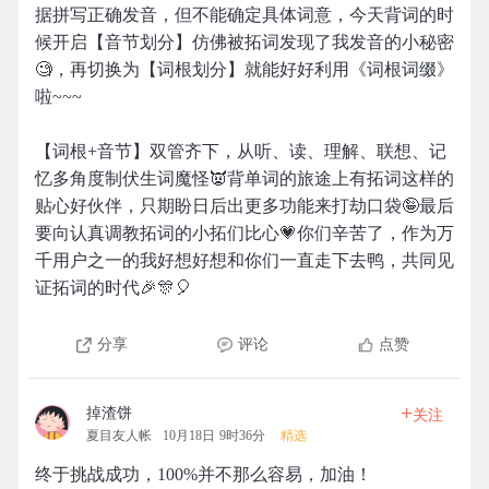
据拼写正确发音，但不能确定具体词意，今天背词的时
候开启【音节划分】仿佛被拓词发现了我发音的小秘密
🧐，再切换为【词根划分】就能好好利用《词根词缀》
啦~~~
【词根+音节】双管齐下，从听、读、理解、联想、记
忆多角度制伏生词魔怪👿背单词的旅途上有拓词这样的
贴心好伙伴，只期盼日后出更多功能来打劫口袋🤪最后
要向认真调教拓词的小拓们比心💗你们辛苦了，作为万
千用户之一的我好想好想和你们一直走下去鸭，共同见
证拓词的时代🎉🎊🎈
分享
评论
点赞
+
掉渣饼
关注
夏目友人帐
10月18日 9时36分
精选
终于挑战成功，100%并不那么容易，加油！