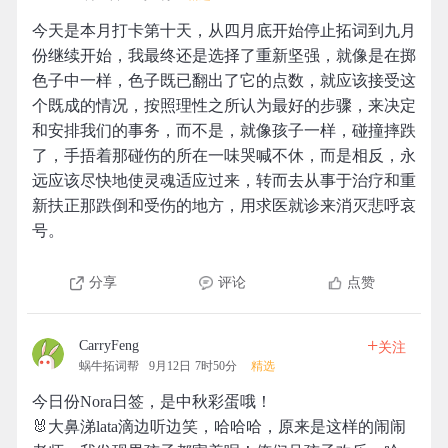
今天是本月打卡第十天，从四月底开始停止拓词到九月
份继续开始，我最终还是选择了重新坚强，就像是在掷
色子中一样，色子既已翻出了它的点数，就应该接受这
个既成的情况，按照理性之所认为最好的步骤，来决定
和安排我们的事务，而不是，就像孩子一样，碰撞摔跌
了，手捂着那碰伤的所在一味哭喊不休，而是相反，永
远应该尽快地使灵魂适应过来，转而去从事于治疗和重
新扶正那跌倒和受伤的地方，用求医就诊来消灭悲呼哀
号。
分享
评论
点赞
+
CarryFeng
关注
蜗牛拓词帮
9月12日 7时50分
精选
今日份Nora日签，是中秋彩蛋哦！
🐰大鼻涕lata滴边听边笑，哈哈哈，原来是这样的闹闹