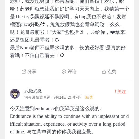
老师，我发现男孩子都害羞呢！俺们吕孩子欢乐，哈
哈！薛老师就想让我们好好学习天天向上，我猜第一个
是The try🤔暴躁延不暴躁啊，有bug我也不说哈！发财
榴莲pizza好吃🤔，兔兔放假我也会背单词哒！么么
哒！龙哥最萌啦！"大家"也包括🐰 ，🌙给你，❤️拿来!
还是饭团儿最乖啦！🌻
最后Nora老师不但墨水喝的多，长的还好看!是真的好
看哦！不信自己看去！🌻
分享
评论
点赞
+
式微式微
关注
深夜激情背单词
9月24日 21时7分
精选
今天注意到endurance的英译英是这么说的:
Endurance is the ability to continue with an unpleasant or d
ifficult situation, experience, or activity over a long period
of time. 与在背单词的你你我我很应景。