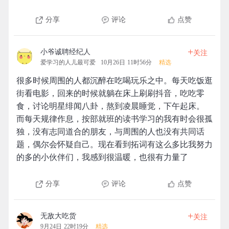
分享
评论
点赞
+
小爷诚聘经纪人
关注
爱学习的人儿最可爱
10月26日 11时56分
精选
很多时候周围的人都沉醉在吃喝玩乐之中。每天吃饭逛
街看电影，回来的时候就躺在床上刷刷抖音，吃吃零
食，讨论明星绯闻八卦，熬到凌晨睡觉，下午起床。
而每天规律作息，按部就班的读书学习的我有时会很孤
独，没有志同道合的朋友，与周围的人也没有共同话
题，偶尔会怀疑自己。现在看到拓词有这么多比我努力
的多的小伙伴们，我感到很温暖，也很有力量了
分享
评论
点赞
+
无敌大吃货
关注
9月24日 22时19分
精选