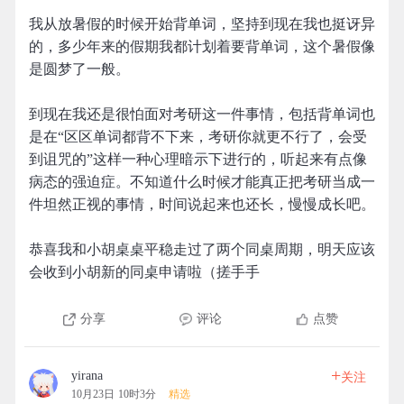
我从放暑假的时候开始背单词，坚持到现在我也挺讶异
的，多少年来的假期我都计划着要背单词，这个暑假像
是圆梦了一般。
到现在我还是很怕面对考研这一件事情，包括背单词也
是在“区区单词都背不下来，考研你就更不行了，会受
到诅咒的”这样一种心理暗示下进行的，听起来有点像
病态的强迫症。不知道什么时候才能真正把考研当成一
件坦然正视的事情，时间说起来也还长，慢慢成长吧。
恭喜我和小胡桌桌平稳走过了两个同桌周期，明天应该
会收到小胡新的同桌申请啦（搓手手
分享
评论
点赞
+
yirana
关注
10月23日 10时3分
精选