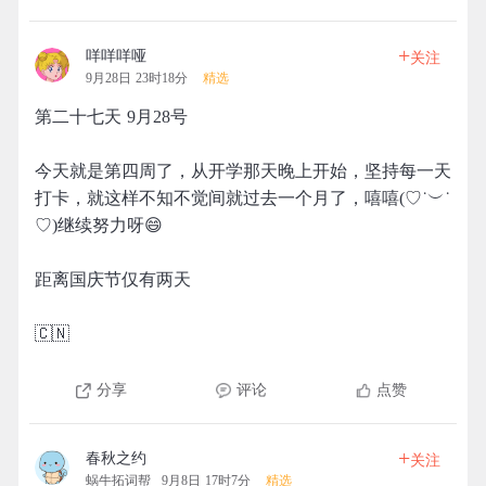
+
咩咩咩哑
关注
9月28日 23时18分
精选
第二十七天 9月28号
今天就是第四周了，从开学那天晚上开始，坚持每一天
打卡，就这样不知不觉间就过去一个月了，嘻嘻(♡˙︶˙
♡)继续努力呀😄
距离国庆节仅有两天
🇨🇳
分享
评论
点赞
+
春秋之约
关注
蜗牛拓词帮
9月8日 17时7分
精选