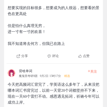
想要实现的目标很多，想要成为的人很远，想要看的景
色在更高处
但是怕什么真理无穷，
进一寸有一寸的欢喜！
我不知道将去何方，但我已在路上
分享
评论
点赞
+
背啥单词
关注
魔鬼营考研9团
9月2日 15时17分
精选
今天把高频词汇背完了，学英语这么多年了，从来没把
哪本词汇书背完过，以前一天背20个词都坚持不下来，
现在一天60个雷打不动。感恩遇见拓词，祈祷今年可以
成功上岸。