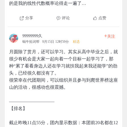
的是我的线性代数概率论得走一遍了…
分享
评论
点赞
+
99999999久
关注
蜗牛拓词帮
9月15日 12时59分
精选
月圆除了赏月，还可以学习。其实从高中毕业之后，就
很少有机会是大家一起向着一个目标一起学习了，那
种“累了看看身边人还在学习就扶我起来我还能学”的劲
头，已经很久都没有了。
很荣幸在代团期间，可以组织并且参与到爬世界榜这座
山的活动，很感动也很震撼。
——————————
【排名】
截止昨晚11点55分，团内显示数据：本团前20名都在12