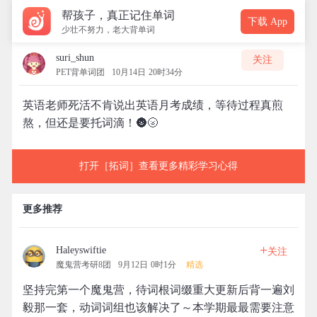
帮孩子，真正记住单词
下载 App
少壮不努力，老大背单词
suri_shun
关注
PET背单词团
10月14日 20时34分
英语老师死活不肯说出英语月考成绩，等待过程真煎
熬，但还是要托词滴！🌚🌝
打开［拓词］查看更多精彩学习心得
更多推荐
+
Haleyswiftie
关注
魔鬼营考研8团
9月12日 0时1分
精选
坚持完第一个魔鬼营，待词根词缀重大更新后背一遍刘
毅那一套，动词词组也该解决了～本学期最最需要注意