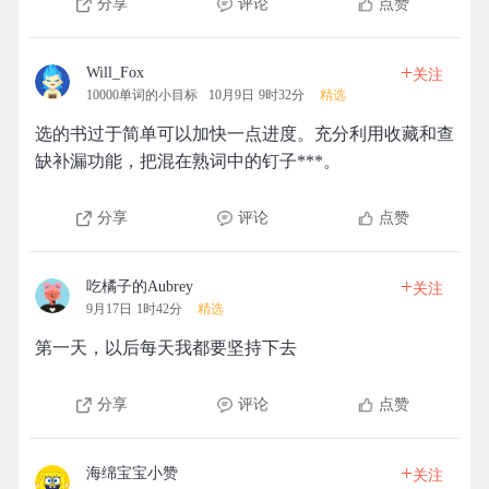
分享
评论
点赞
+
Will_Fox
关注
10000单词的小目标
10月9日 9时32分
精选
选的书过于简单可以加快一点进度。充分利用收藏和查
缺补漏功能，把混在熟词中的钉子***。
分享
评论
点赞
+
吃橘子的Aubrey
关注
9月17日 1时42分
精选
第一天，以后每天我都要坚持下去
分享
评论
点赞
+
海绵宝宝小赞
关注