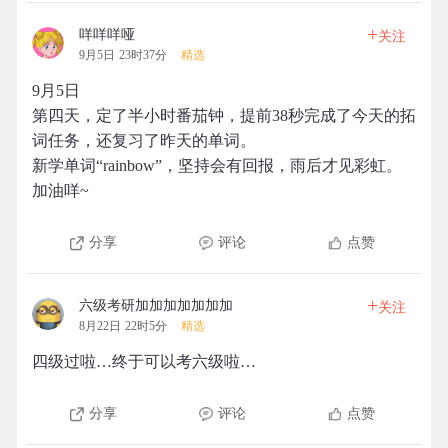
+
咩咩咩哑
关注
9月5日 23时37分
精选
9月5日
第四天，定了半小时番茄钟，提前38秒完成了今天的拓
词任务，还复习了昨天的单词。
新学单词“rainbow”，坚持会有回报，雨后才见彩虹。
加油咩~
分享
评论
点赞
+
六级考研加加加加加加加
关注
8月22日 22时5分
精选
四级过啦…终于可以考六级啦…
分享
评论
点赞