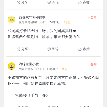
分享
评论
点赞
+
我喜欢邓邓邓伦啊
关注
魔鬼营考研8团
9月2日 22时24分
精选
和同桌打卡18天啦。呀，我的同桌真好❤️
训练营两个星期啦，嘻嘻，每天都要努力💪
分享
评论
点赞
+
海绵宝宝小赞
关注
战狼拓词帮
9月11日 13时31分
精选
不管前方的路有多苦，只要走的方向正确，不管多么崎
岖不平，都比站在原地更接近幸福。
——宫崎骏《千与千寻》