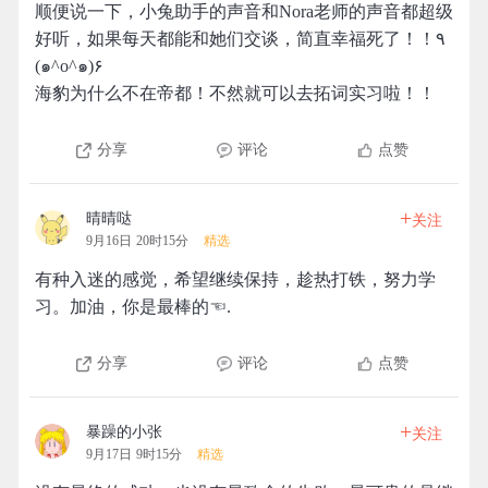
顺便说一下，小兔助手的声音和Nora老师的声音都超级
好听，如果每天都能和她们交谈，简直幸福死了！！٩
(๑^o^๑)۶
海豹为什么不在帝都！不然就可以去拓词实习啦！！
分享
评论
点赞
+
晴晴哒
关注
9月16日 20时15分
精选
有种入迷的感觉，希望继续保持，趁热打铁，努力学
习。加油，你是最棒的☜.
分享
评论
点赞
+
暴躁的小张
关注
9月17日 9时15分
精选