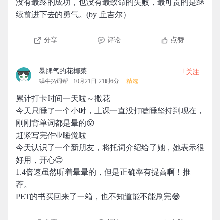
没有最终的成功，也没有最致命的失败，最可贵的是继
续前进下去的勇气。(by 丘吉尔）
分享
评论
点赞
+
暴脾气的花椰菜
关注
蜗牛拓词帮
10月21日 21时6分
精选
累计打卡时间一天啦～撒花
今天只睡了一个小时，上课一直没打瞌睡坚持到现在，
刚刚背单词都是晕的😵
赶紧写完作业睡觉啦
今天认识了一个新朋友，将托词介绍给了她，她表示很
好用，开心😊
1.4倍速虽然听着晕晕的，但是正确率有提高啊！推
荐。
PET的书买回来了一箱，也不知道能不能刷完😂