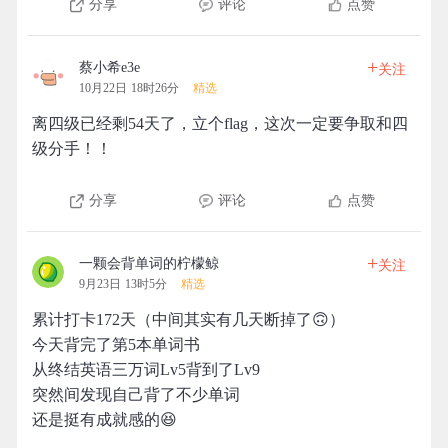
分享
评论
点赞
+
蔡小希e3e
关注
10月22日 18时26分
精选
离四级已经剩54天了，立个flag，这次一定要争取和四
级分手！！
分享
评论
点赞
+
一颗会背单词的柠檬鲸
关注
9月23日 13时5分
精选
累计打卡172天（中间其实有几天断掉了🙃）
今天背完了第5本单词书
从终结英语三万词Lv5背到了Lv9
突然间发现自己背了不少单词
还是挺有成就感的😆