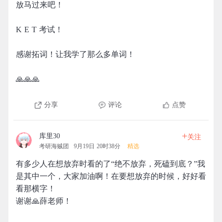
放马过来吧！
K E T 考试！
感谢拓词！让我学了那么多单词！
🙏🙏🙏
分享
评论
点赞
+
库里30
关注
考研海贼团
9月19日 20时38分
精选
有多少人在想放弃时看的了“绝不放弃，死磕到底？”我
是其中一个，大家加油啊！在要想放弃的时候，好好看
看那横字！
谢谢🙏薛老师！