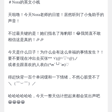
＃Nora的英文小栈
天啦噜！今天Nora老师的日签！居然听到了小兔助手的
声音！
不过最关键的是！她们指名了海豹耶！😂我简直不敢
相信这是真的！🎉🎉
今天是什么日子！为什么会有这么幸福的事情发生？！
要不要现在冲出去买张**ヾ(@^▽^@)ノ
或者去跟喜欢的人表白(*๓´╰╯`๓)♡
得赶快背一百个单词缓和一下情绪，不然心脏受不了
＼（￣︶￣）／
哈哈哈哈哈哈，今天一整天估计想起来都会笑出声吧
😁😁😁😁