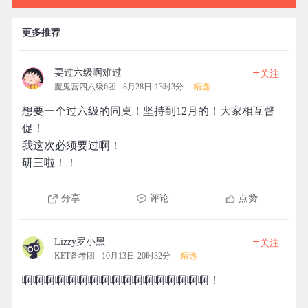
更多推荐
+
要过六级啊难过
关注
魔鬼营四六级6团
8月28日 13时3分
精选
想要一个过六级的同桌！坚持到12月的！大家相互督
促！
我这次必须要过啊！
研三啦！！
分享
评论
点赞
+
Lizzy罗小黑
关注
KET备考团
10月13日 20时32分
精选
啊啊啊啊啊啊啊啊啊啊啊啊啊啊啊啊啊！