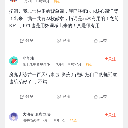
8月21日 12时40分
精选
拓词让我非常快乐的背单词，我已经把FCE核心词汇背
了出来，我一共有22枚徽章，拓词是非常有用的！之前
KET，PET也是用拓词考出来的！真是很有用！
分享
评论
点赞
+
小能虫
关注
第十九军团单词小分队
9月4日 10时22分
精选
魔鬼训练营一百天结束啦 收获了很多 把自己的拖延症
也给治好了 ，不错
分享
评论
点赞
+
大海豹卫宫巨侠
关注
蜗牛拓词帮
9月5日 9时15分
精选