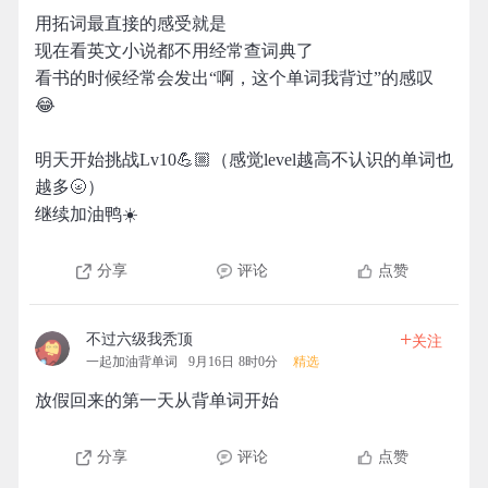
用拓词最直接的感受就是
现在看英文小说都不用经常查词典了
看书的时候经常会发出“啊，这个单词我背过”的感叹
😂
明天开始挑战Lv10💪🏼（感觉level越高不认识的单词也
越多🌝）
继续加油鸭☀️
分享
评论
点赞
+
不过六级我秃顶
关注
一起加油背单词
9月16日 8时0分
精选
放假回来的第一天从背单词开始
分享
评论
点赞