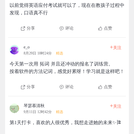
以前觉得英语应付考试就可以了，现在在教孩子过程中
发现，口语真不行
分享
评论
点赞
+
e_o
关注
8月29日 18时24分
精选
今天第一次用 拓词 并且还冲动的报名了训练营。
按着软件的方法记词，感觉好累呀！学习就是这样吧！
分享
评论
点赞
+
琴瑟慕清秋
关注
9月11日 12时42分
精选
第1天打卡，喜欢的人很优秀，我想走进她的未来✨🎏