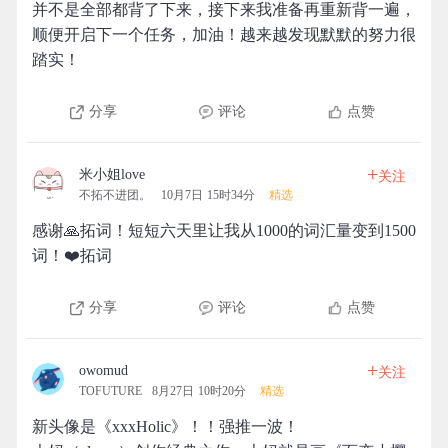
并不是全部都背了下来，接下来我准备再重新背一遍，
顺便开启下一个任务，加油！越来越发现默默的努力很
踏实！
分享
评论
点赞
+
米小姐love
关注
不拓不进团。
10月7日 15时34分
精选
感谢🙏拓词！短短六天里让我从1000的词汇量变到1500
词！❤️拓词
分享
评论
点赞
+
owomud
关注
TOFUTURE
8月27日 10时20分
精选
新头像是《xxxHolic》！！强推一波！