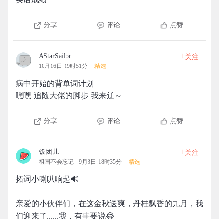
分享
评论
点赞
+
AStarSailor
关注
10月16日 19时51分
精选
病中开始的背单词计划
嘿嘿 追随大佬的脚步 我来辽～
分享
评论
点赞
+
饭团儿
关注
祖国不会忘记
9月3日 18时35分
精选
拓词小喇叭响起🔊
亲爱的小伙伴们，在这金秋送爽，丹桂飘香的九月，我
们迎来了......我，有事要说😂