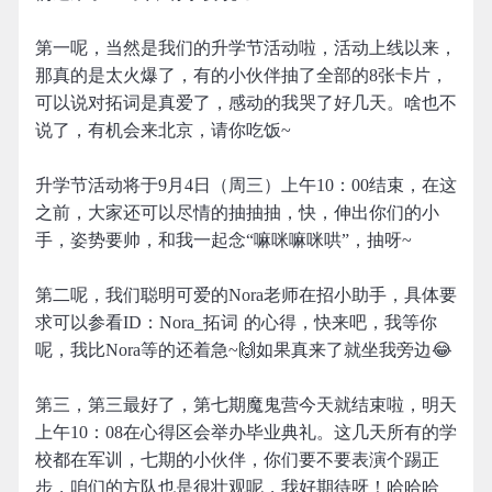
第一呢，当然是我们的升学节活动啦，活动上线以来，
那真的是太火爆了，有的小伙伴抽了全部的8张卡片，
可以说对拓词是真爱了，感动的我哭了好几天。啥也不
说了，有机会来北京，请你吃饭~
升学节活动将于9月4日（周三）上午10：00结束，在这
之前，大家还可以尽情的抽抽抽，快，伸出你们的小
手，姿势要帅，和我一起念“嘛咪嘛咪哄”，抽呀~
第二呢，我们聪明可爱的Nora老师在招小助手，具体要
求可以参看ID：Nora_拓词 的心得，快来吧，我等你
呢，我比Nora等的还着急~🙌如果真来了就坐我旁边😂
第三，第三最好了，第七期魔鬼营今天就结束啦，明天
上午10：08在心得区会举办毕业典礼。这几天所有的学
校都在军训，七期的小伙伴，你们要不要表演个踢正
步，咱们的方队也是很壮观呢，我好期待呀！哈哈哈