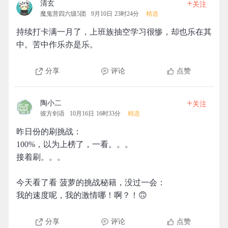
+
清玄
关注
魔鬼营四六级5团
9月10日 23时24分
精选
持续打卡满一月了，上班族抽空学习很惨，却也乐在其
中。苦中作乐亦是乐。
分享
评论
点赞
+
陶小二
关注
彼方剑语
10月16日 16时33分
精选
昨日份的刷挑战：
100%，以为上榜了，一看。。。
接着刷。。。
今天看了看 菠萝的挑战秘籍，没过一会：
我的速度呢，我的激情哪！啊？！🙃
分享
评论
点赞