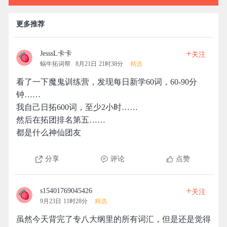
更多推荐
+
JesssL卡卡
关注
蜗牛拓词帮
8月21日 21时38分
精选
看了一下魔鬼训练营，发现每日新学60词，60-90分
钟……
我自己日拓600词，至少2小时……
然后在拓团排名第五……
都是什么神仙团友
分享
评论
点赞
+
s15401769045426
关注
9月23日 11时28分
精选
虽然今天背完了专八大纲里的所有词汇，但是还是觉得