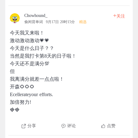
+
Chowhound_
关注
偷闲背单词
9月17日 20时15分
精选
今天我又来啦！
激动激动激动💗💗
今天是什么日子？？
当然是我打卡第8天的日子啦！
今天还不是满分💯
但
我离满分就差一点点啦！
开森🌻🌻🌻
Ecellerateyour efforts.
加倍努力!
🍓🍓
分享
评论
点赞