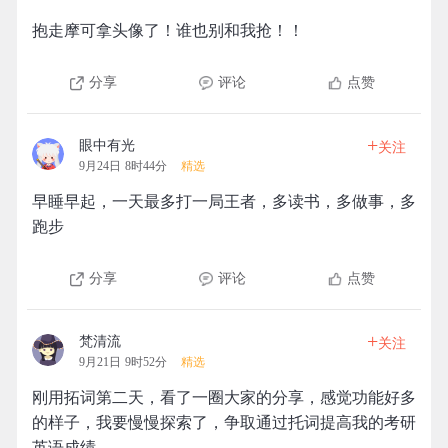
抱走摩可拿头像了！谁也别和我抢！！
分享
评论
点赞
+
眼中有光
关注
9月24日 8时44分
精选
早睡早起，一天最多打一局王者，多读书，多做事，多
跑步
分享
评论
点赞
+
梵清流
关注
9月21日 9时52分
精选
刚用拓词第二天，看了一圈大家的分享，感觉功能好多
的样子，我要慢慢探索了，争取通过托词提高我的考研
英语成绩