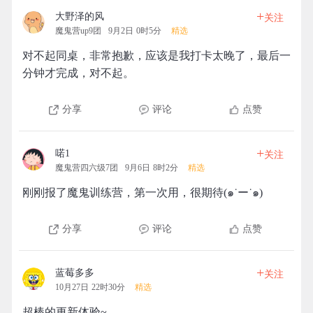
+
大野泽的风
关注
魔鬼营up9团
9月2日 0时5分
精选
对不起同桌，非常抱歉，应该是我打卡太晚了，最后一
分钟才完成，对不起。
分享
评论
点赞
+
喏1
关注
魔鬼营四六级7团
9月6日 8时2分
精选
刚刚报了魔鬼训练营，第一次用，很期待(๑˙ー˙๑)
分享
评论
点赞
+
蓝莓多多
关注
10月27日 22时30分
精选
超棒的更新体验~