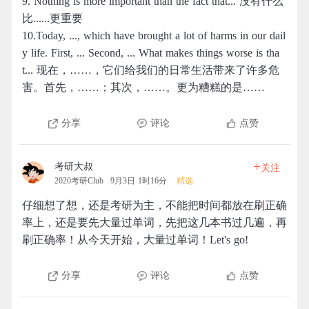
9. Nothing is more important than the fact that... 没有什么
比......更重要
10.Today, ..., which have brought a lot of harms in our dail
y life. First, ... Second, ... What makes things worse is tha
t... 现在，……，它们给我们的日常生活带来了许多危
害。首先，……；其次，……。更为糟糕的是……
分享
评论
点赞
+
考研大叔
关注
2020考研Club
9月3日 1时16分
精选
仔细想了想，还是考研为主，不能把时间都放在刷正确
率上，还是要先大量过单词，先把这几本书过几遍，再
刷正确率！从今天开始，大量过单词！Let's go!
分享
评论
点赞