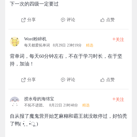
下一次的四级一定要过
分享
评论
点赞
+
Word粉碎机
关注
每天都爱拓单词
8月29日 23时19分
精选
背单词，每天60分钟左右，不在于学习时长，在于坚
持，加油！
分享
评论
点赞
+
捞水母的海绵宝
关注
不拓不进团。
8月22日 21时48分
精选
自从报了魔鬼营开始芝麻糊和霸王就没敢停过，好怕秃
了鸭( •̥́ ˍ •̀ू )