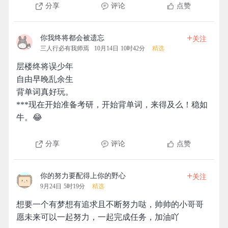
分享
评论
点赞
+
你我终将都会被遗忘
关注
三人行必有我师焉
10月14日 10时42分
精选
层楼终将误少年
自由早晚乱余生
背单词真好玩。
***现在开始准备考研，开始背单词，来得及么！稳如
牛。😂
分享
评论
点赞
+
你的努力要配得上你的野心
关注
9月24日 5时19分
精选
想要一个有梦想有追求且不断努力哒，帅帅的小哥哥
愿未来可以一起努力，一起完成任务，加油吖