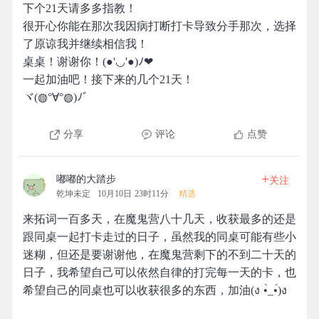
下个21天请多多指教！
很开心你能在那次我因病打断打卡导致分手那次，选择
了原谅我并继续相信我！
桌桌！谢谢你！(●'◡'●)ﾉ❤
一起加油吧！接下来的几个21天！
ヾ(◍°∀°◍)ﾉﾞ
分享
评论
点赞
+
嘟嘟的大踏步
关注
乾坤未定
10月10日 23时11分
精选
来拓词一百多天，在魔鬼营八十几天，收获最多的还是
跟同桌一起打卡走过的日子，虽然我的同桌可能有些小
迷糊，但还是要谢谢他，在魔鬼营剩下的不到二十天的
日子，我希望自己可以依然自律的打完每一天的卡，也
希望自己的同桌也可以收获很多的东西，加油(ง •̀_•́)ง