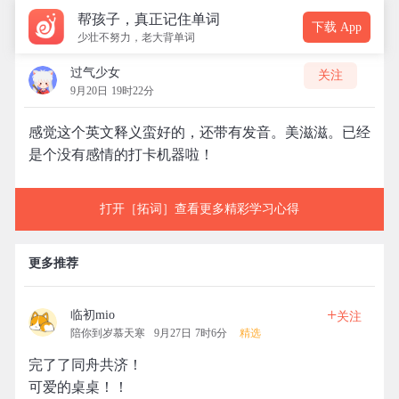
帮孩子，真正记住单词
下载 App
少壮不努力，老大背单词
过气少女
关注
9月20日 19时22分
感觉这个英文释义蛮好的，还带有发音。美滋滋。已经
是个没有感情的打卡机器啦！
打开［拓词］查看更多精彩学习心得
更多推荐
+
临初mio
关注
陪你到岁慕天寒
9月27日 7时6分
精选
完了了同舟共济！
可爱的桌桌！！