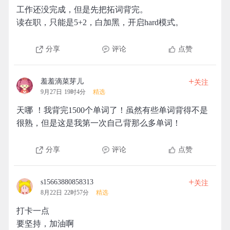
工作还没完成，但是先把拓词背完。
读在职，只能是5+2，白加黑，开启hard模式。
分享
评论
点赞
+
羞羞滴菜芽儿
关注
9月27日 19时4分
精选
天哪 ！我背完1500个单词了！虽然有些单词背得不是
很熟，但是这是我第一次自己背那么多单词！
分享
评论
点赞
+
s15663880858313
关注
8月22日 22时57分
精选
打卡一点
要坚持，加油啊