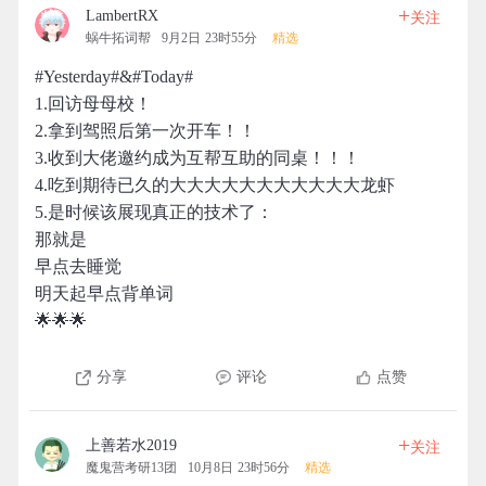
+
LambertRX
关注
蜗牛拓词帮
9月2日 23时55分
精选
#Yesterday#&#Today#
1.回访母母校！
2.拿到驾照后第一次开车！！
3.收到大佬邀约成为互帮互助的同桌！！！
4.吃到期待已久的大大大大大大大大大大大龙虾
5.是时候该展现真正的技术了：
那就是
早点去睡觉
明天起早点背单词
🌟🌟🌟
分享
评论
点赞
+
上善若水2019
关注
魔鬼营考研13团
10月8日 23时56分
精选