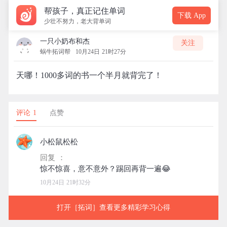
帮孩子，真正记住单词
下载 App
少壮不努力，老大背单词
一只小奶布和杰
关注
蜗牛拓词帮
10月24日 21时27分
天哪！1000多词的书一个半月就背完了！
评论 1
点赞
小松鼠松松
回复 ：
10月24日 21时32分
打开［拓词］查看更多精彩学习心得