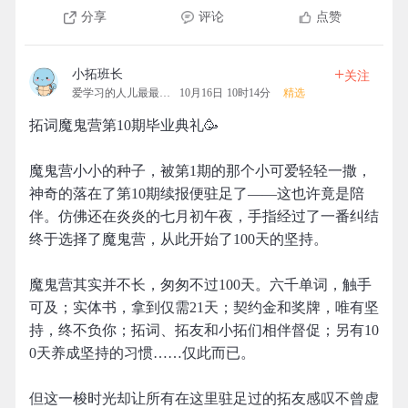
分享
评论
点赞
+
小拓班长
关注
爱学习的人儿最最可爱
10月16日 10时14分
精选
拓词魔鬼营第10期毕业典礼🥳
魔鬼营小小的种子，被第1期的那个小可爱轻轻一撒，
神奇的落在了第10期续报便驻足了——这也许竟是陪
伴。仿佛还在炎炎的七月初午夜，手指经过了一番纠结
终于选择了魔鬼营，从此开始了100天的坚持。
魔鬼营其实并不长，匆匆不过100天。六千单词，触手
可及；实体书，拿到仅需21天；契约金和奖牌，唯有坚
持，终不负你；拓词、拓友和小拓们相伴督促；另有10
0天养成坚持的习惯……仅此而已。
但这一梭时光却让所有在这里驻足过的拓友感叹不曾虚