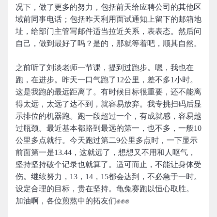
况下，做了更多的努力，包括前天给应聘公司的其他区
域前同事电话；包括昨天利用面试通知上留下的邮箱地
址，给部门主管写邮件适当拉近关系，表表态。然后问
自己，做到最好了吗？是的，那就等着吧，顺其自然。
之前听了刘淡老师一节课，提到过跑步。嗯，我也在
跑，在进步。昨天一口气跑了12公里，差不多1小时。
这是我跑的最远距离了。有时候目标很重要，还不能离
得太远，太远了达不到，就容易放弃。我专挑扫码后显
示排位的机器跑。跑一段超过一个，有成就感，容易越
过瓶颈。最近基本都路到最远的第一，也不多，一般10
公里多点就行。今天跑过第二9公里多点时，一下显示
前面第一是13.44，这就远了，想想又不用和人呕气，
坚持坚持破个记录也就算了。适可而止，不能让身体受
伤。继续努力，13，14，15都会达到，不必急于一时。
设定合理的目标，贵在坚持。龟兔赛跑以恒心取胜。
加油啊，各位煎熬中的拓友们✊✊✊