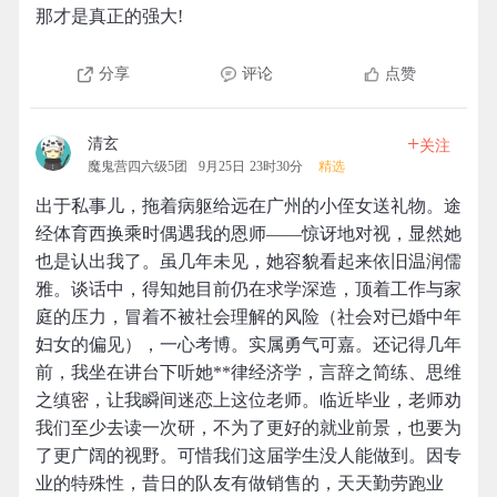
那才是真正的强大!
分享
评论
点赞
+
清玄
关注
魔鬼营四六级5团
9月25日 23时30分
精选
出于私事儿，拖着病躯给远在广州的小侄女送礼物。途
经体育西换乘时偶遇我的恩师——惊讶地对视，显然她
也是认出我了。虽几年未见，她容貌看起来依旧温润儒
雅。谈话中，得知她目前仍在求学深造，顶着工作与家
庭的压力，冒着不被社会理解的风险（社会对已婚中年
妇女的偏见），一心考博。实属勇气可嘉。还记得几年
前，我坐在讲台下听她**律经济学，言辞之简练、思维
之缜密，让我瞬间迷恋上这位老师。临近毕业，老师劝
我们至少去读一次研，不为了更好的就业前景，也要为
了更广阔的视野。可惜我们这届学生没人能做到。因专
业的特殊性，昔日的队友有做销售的，天天勤劳跑业