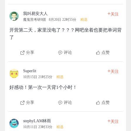
+
我叫易安大人
关注
魔鬼营考研9团
8月20日 22时55分
精选
开营第二天，家里没电了？？？网吧坐着也要把单词背
了
分享
评论
点赞
+
Superlit
关注
10月15日 21时25分
精选
好感动！第一次一天背1个小时！
分享
评论
点赞
+
stephyLAM林雨
关注
10月11日 23时33分
精选