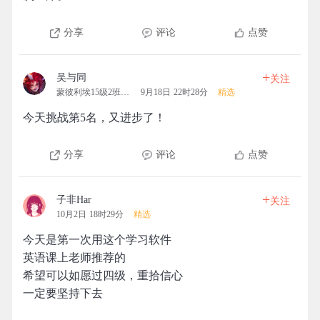
分享
评论
点赞
+
吴与同
关注
蒙彼利埃15级2班拓团
9月18日 22时28分
精选
今天挑战第5名，又进步了！
分享
评论
点赞
+
子非Har
关注
10月2日 18时29分
精选
今天是第一次用这个学习软件
英语课上老师推荐的
希望可以如愿过四级，重拾信心
一定要坚持下去