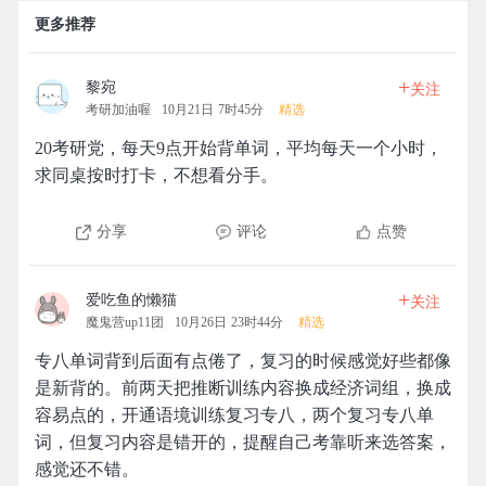
更多推荐
+
黎宛
关注
考研加油喔
10月21日 7时45分
精选
20考研党，每天9点开始背单词，平均每天一个小时，
求同桌按时打卡，不想看分手。
分享
评论
点赞
+
爱吃鱼的懒猫
关注
魔鬼营up11团
10月26日 23时44分
精选
专八单词背到后面有点倦了，复习的时候感觉好些都像
是新背的。前两天把推断训练内容换成经济词组，换成
容易点的，开通语境训练复习专八，两个复习专八单
词，但复习内容是错开的，提醒自己考靠听来选答案，
感觉还不错。