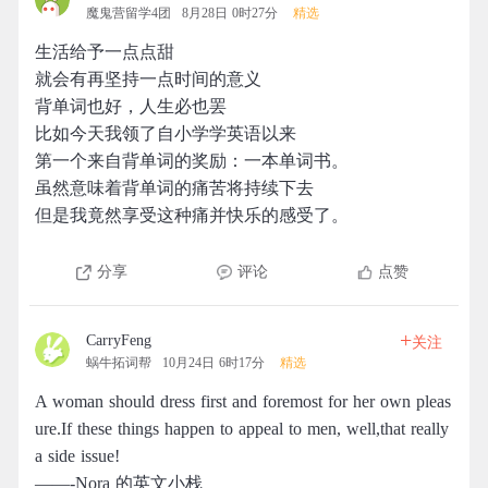
魔鬼营留学4团
8月28日 0时27分
精选
生活给予一点点甜
就会有再坚持一点时间的意义
背单词也好，人生必也罢
比如今天我领了自小学学英语以来
第一个来自背单词的奖励：一本单词书。
虽然意味着背单词的痛苦将持续下去
但是我竟然享受这种痛并快乐的感受了。
分享
评论
点赞
+
CarryFeng
关注
蜗牛拓词帮
10月24日 6时17分
精选
A woman should dress first and foremost for her own pleas
ure.If these things happen to appeal to men, well,that really
a side issue!
——-Nora 的英文小栈