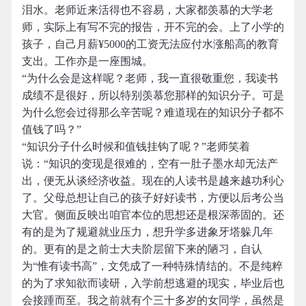
泪水。老师近来活得也不容易，大家都羡慕的大学老
师，实际上有写不完的报告，开不完的会。上了小学的
孩子，自己月薪¥5000的工资无法应付水涨船高的教育
支出。工作亦是一座围城。
“为什么会是这样呢？老师，我一直很敬重您，我读书
成绩不是很好，所以特别羡慕您那样的知识分子。可是
为什么您会过得那么辛苦呢？难道现在的知识分子都不
值钱了吗？”
“知识分子什么时候和值钱挂钩了呢？”老师笑着
说：“知识的变现是很难的，空有一肚子墨水却无法产
出，便无从谈经济收益。现在的人读书是越来越功利心
了。父母总想让自己的孩子好好读书，方便以后考公当
大官。侧面反映出咱官本位的思想还是根深蒂固的。还
有的是为了规避就业压力，想升学多进象牙塔躲几年
的。更有的是之前士大夫阶层留下来的陋习，自认
为“惟有读书高”，文凭成了一种特殊情结的。不是纯粹
的为了求知欲而读研，入学前想逃避的现实，毕业后也
会接踵而至。我之前就有个三十多岁的女同学，虽然是