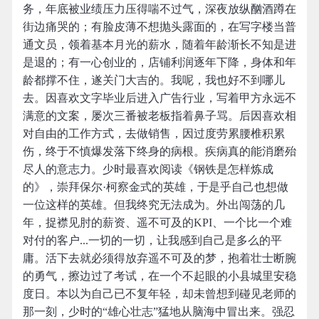
务，年底被业绩压力压得喘不过气，深夜放纵酗酒蹲在
街边痛哭的；有脸皮薄不想抛头露面的，在写字楼当普
通文员，领着基本月光的薪水，随着年龄渐长不知是进
是退的；有一心创业的，店铺利润逐年下降，身体和年
龄都撑不住，遂关门大吉的。我呢，我也好不到哪儿
去。因喜欢文字毕业后进入广告行业，写着甲方永远不
满意的文案，屡次三番被老板指着鼻子骂。后因喜欢相
对自由的工作方式，去做销售，因过度劳累腰椎积累
伤，终于不慎爆发落下终身的病根。疾病真的能消磨殆
尽人的意志力。少时最喜欢阅读《钢铁是怎样炼成
的》，崇拜保尔·柯察金式的英雄，于是乎自己也想做
一位这样的英雄。但我终究无法成为。外出闯荡的几
年，捉襟见肘的薪资、遥不可及的KPI、一个比一个难
对付的客户...一切的一切，让我感到自己是多么的平
庸。活下去就必须得放弃遥不可及的梦，抱着壮士断腕
的勇气，擦边过了考试，在一个不起眼的小县城里安稳
度日。本以为自己已不复年轻，却未曾想到碰见老师的
那一刻，少时的“雄心壮志”猛地从脑海中冒出来。强忍