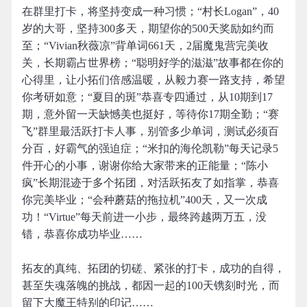
在群里打卡，将坚持变成一种习惯；“村长Logan”，40
岁的大哥，坚持300多天，期望你的500天奖励如约而
至；“Vivian秋薇凉”背单词661天，2届魔鬼营完美收
关，长期霸占世界榜；“聪明好学的滋滋”故事都在你的
心得里，让小拓们倍感温暖，从毅力赛一路支持，希望
你考研如意；“夏目的斑”恭喜专四通过，从10期到17
期，意外留一天缺憾美也挺好，等待你17期全勤；“赛
飞”群里最活跃打卡人事，别管多少单词，测试必须百
分百，好霸气的强迫症；“米扣的海伦凯勒”每天记录5
件开心的小事，谢谢你给大家带来的正能量；“陈小
疯”长期混迹于多个拓团，对活跃拓友了如指掌，恭喜
你完美毕业；“会种蘑菇的拖拉机”400天，又一次成
功！“Virtue”每天前进一小步，最终跨越两万五，没
错，恭喜你成功毕业……
拓友的真纯、拓团的切磋、紧张的打卡，成功的自得，
甚至失魂落魄的挑战，都因一起的100天镌刻时光，而
留下大魔王特别的印记……