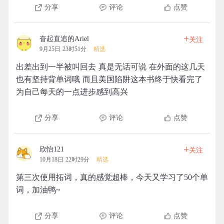
分享
评论
点赞
+
奋起直追的Ariel
关注
9月25日 23时51分
精选
出差出到一半被叫回去 真是无话可说 在外面的这几天
也有坚持背单词哦 而且美国陷阱这本书终于快看完了
为自己每天的一点进步感到高兴
分享
评论
点赞
+
欣怡121
关注
10月18日 22时29分
精选
第三次使用拓词，真的感觉超棒，今天又学习了50个单
词，加油鸭~
分享
评论
点赞