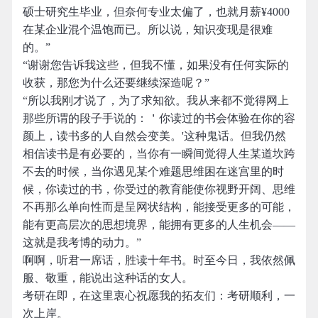
硕士研究生毕业，但奈何专业太偏了，也就月薪¥4000
在某企业混个温饱而已。所以说，知识变现是很难
的。”
“谢谢您告诉我这些，但我不懂，如果没有任何实际的
收获，那您为什么还要继续深造呢？”
“所以我刚才说了，为了求知欲。我从来都不觉得网上
那些所谓的段子手说的：＇你读过的书会体验在你的容
颜上，读书多的人自然会变美。'这种鬼话。但我仍然
相信读书是有必要的，当你有一瞬间觉得人生某道坎跨
不去的时候，当你遇见某个难题思维困在迷宫里的时
候，你读过的书，你受过的教育能使你视野开阔、思维
不再那么单向性而是呈网状结构，能接受更多的可能，
能有更高层次的思想境界，能拥有更多的人生机会——
这就是我考博的动力。”
啊啊，听君一席话，胜读十年书。时至今日，我依然佩
服、敬重，能说出这种话的女人。
考研在即，在这里衷心祝愿我的拓友们：考研顺利，一
次上岸。