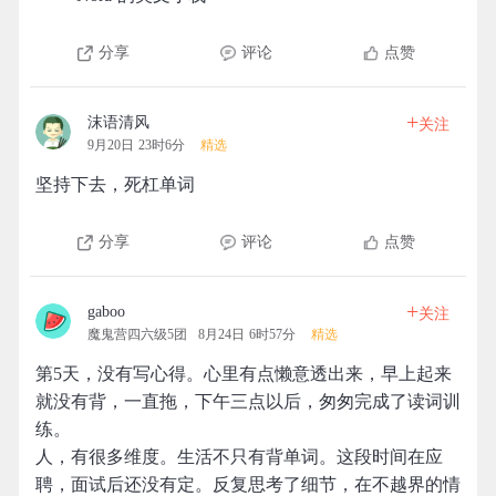
分享
评论
点赞
+
沫语清风
关注
9月20日 23时6分
精选
坚持下去，死杠单词
分享
评论
点赞
+
gaboo
关注
魔鬼营四六级5团
8月24日 6时57分
精选
第5天，没有写心得。心里有点懒意透出来，早上起来
就没有背，一直拖，下午三点以后，匆匆完成了读词训
练。
人，有很多维度。生活不只有背单词。这段时间在应
聘，面试后还没有定。反复思考了细节，在不越界的情