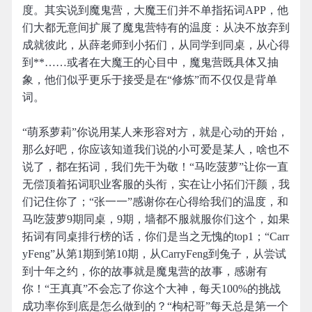
度。其实说到魔鬼营，大魔王们并不单指拓词APP，他
们大都无意间扩展了魔鬼营特有的温度：从决不放弃到
成就彼此，从薛老师到小拓们，从同学到同桌，从心得
到**……或者在大魔王的心目中，魔鬼营既具体又抽
象，他们似乎更乐于接受是在“修炼”而不仅仅是背单
词。
“萌系萝莉”你说用某人来形容对方，就是心动的开始，
那么好吧，你应该知道我们说的小可爱是某人，啥也不
说了，都在拓词，我们先干为敬！“马吃菠萝”让你一直
无偿顶着拓词职业客服的头衔，实在让小拓们汗颜，我
们记住你了；“张一一”感谢你在心得给我们的温度，和
马吃菠萝9期同桌，9期，墙都不服就服你们这个，如果
拓词有同桌排行榜的话，你们是当之无愧的top1；“Carr
yFeng”从第1期到第10期，从CarryFeng到兔子，从尝试
到十年之约，你的故事就是魔鬼营的故事，感谢有
你！“王真真”不会忘了你这个大神，每天100%的挑战
成功率你到底是怎么做到的？“枸杞哥”每天总是第一个