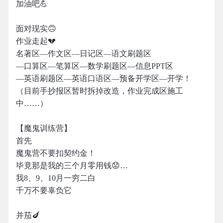
加油吧💪
面对现实🙃
作业走起💔
名著区—作文区—日记区—语文刷题区
—口算区—笔算区—数学刷题区—信息PPT区
—英语刷题区—英语口语区—预备开学区—开学！
（目前手抄报区暂时拆掉改造，作业完成区施工
中……）
【魔鬼训练营】
首先
魔鬼营不要扣契约金！
毕竟那是我的三个月零用钱😟…
我8、9、10月一穷二白
千万不要辜负它
并茄🍆