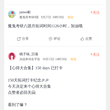
+
james彬
关注
魔鬼营考研8团
9月27日 16时19分
精选
魔鬼考研八团月拓词时间1126小时，加油哦
分享
评论
点赞
+
桃子味_日落
关注
决战单词全宇宙
10月13日 14时10分
精选
【心得大合集】150 days 已打卡
150天拓词打卡纪念🎉🎉
今天决定来个心得大合集
点赞者必回关🤗
看到了嘛？