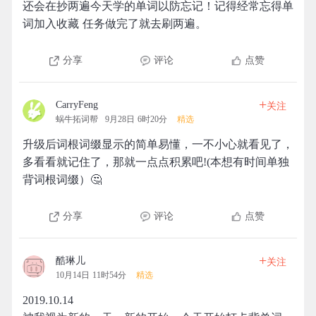
还会在抄两遍今天学的单词以防忘记！记得经常忘得单
词加入收藏 任务做完了就去刷两遍。
分享
评论
点赞
+
CarryFeng
关注
蜗牛拓词帮
9月28日 6时20分
精选
升级后词根词缀显示的简单易懂，一不小心就看见了，
多看看就记住了，那就一点点积累吧!(本想有时间单独
背词根词缀）🤔
分享
评论
点赞
+
酷琳儿
关注
10月14日 11时54分
精选
2019.10.14