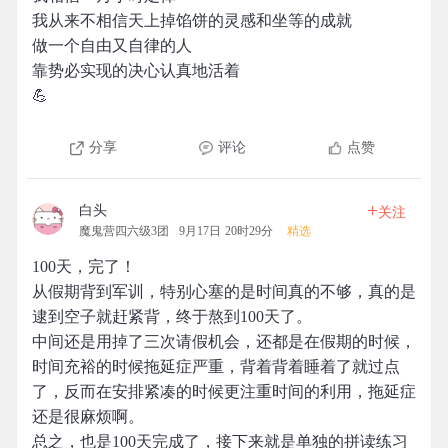
我从来不相信天上掉馅饼的灵感和坐等的成就
做一个自由又自律的人
靠势必实现的决心认真地活着
💪
分享
评论
点赞
+
白头
关注
魔鬼营四六级3团
9月17日 20时29分
精选
100天，完了！
从假期背到军训，特别心塞的是时间真的不够，真的是
逮到空子就赶紧背，终于熬到100天了。
中间还是用掉了三次请假机会，还都是在假期的时候，
时间充裕的时候拖延症严重，背着背着睡着了就过点
了，反而在安排紧凑的时候更注重时间的利用，拖延症
还是很麻烦啊。
总之，也是100天完成了，接下来就是单独的拼读练习