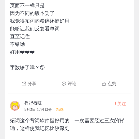
页面不一样只是
因为不同的版本罢了
我觉得拓词的粉碎还挺好用
能够让我们反复看单词
直至记住
不错呦
好用❤️❤️❤️
字数够了咩？😜
分享
评论
点赞
+
得得得啵
关注
9月3日 17时12分
精选
拓词这个背词软件挺好用的，一次需要经过三次的背
诵，这样使我记忆比较深刻