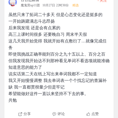
关注
魔鬼营up11团
10月27日 22时30分
精选
虽然只来了拓词二十多天 但是心态变化还是挺多的
一开始踌躇满志斗志昂扬
后来我发现 还是会有点累的
高三上课时间很多 还要晚自习 周末半天假
这几天我开始觉得 我就开始有点敷衍了…就像完成任
务
即使我挑战正确率能到百分之九十五以上、百分之百
但我发现我开始达不到那种看见单词不看选项就能准确
知道意思的能力了
说实话第二天在纸上写出来单词我都不一定知道
我又开始慢慢调整 我去单词表一个个找忘记的查漏补
缺 我一直都贯彻量少但是牢记
希望能做好这件一直以来坚持不下去的事。
共勉
分享
评论
点赞