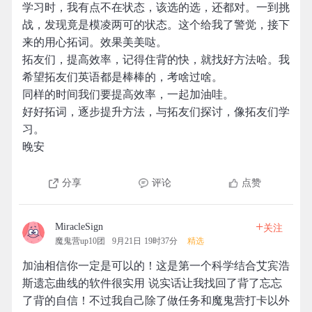
学习时，我有点不在状态，该选的选，还都对。一到挑
战，发现竟是模凌两可的状态。这个给我了警觉，接下
来的用心拓词。效果美美哒。
拓友们，提高效率，记得住背的快，就找好方法哈。我
希望拓友们英语都是棒棒的，考啥过啥。
同样的时间我们要提高效率，一起加油哇。
好好拓词，逐步提升方法，与拓友们探讨，像拓友们学
习。
晚安
分享
评论
点赞
+
MiracleSign
关注
魔鬼营up10团
9月21日 19时37分
精选
加油相信你一定是可以的！这是第一个科学结合艾宾浩
斯遗忘曲线的软件很实用 说实话让我找回了背了忘忘
了背的自信！不过我自己除了做任务和魔鬼营打卡以外