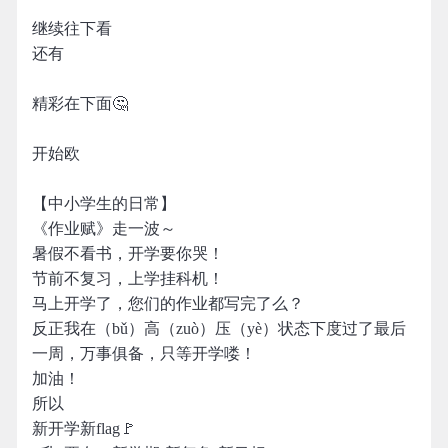
继续往下看
还有
精彩在下面🤔
开始欧
【中小学生的日常】
《作业赋》走一波～
暑假不看书，开学要你哭！
节前不复习，上学挂科机！
马上开学了，您们的作业都写完了么？
反正我在（bǔ）高（zuò）压（yè）状态下度过了最后
一周，万事俱备，只等开学喽！
加油！
所以
新开学新flag🚩