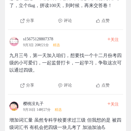
了，立个flag，拼读100天，到时候，再来交答卷！
分享
评论
点赞
+
s15675128807378
关注
9月3日 20时21分
精选
九月三号，第一天加入咱们，想要找一个十二月份考四
级的小可爱们，一起监督打卡，一起学习，争取这次可
以通过四级。
分享
评论
点赞
+
樱桃没丸子
关注
9月16日 14时27分
精选
增加词汇量 虽然专科学校要求过三级 但我想的是 被四
级词汇书 有机会把四级一块儿考了 加油加油💪