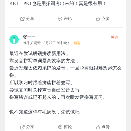
KET，PET也是用拓词考出来的！真是很有用！
分享
评论
点赞
+
张一一
关注
蜗牛拓词帮
8月27日 9时10分
精选
最近在尝试解锁拼读新用法，
靠发音拼写单词是高效率的方法，
最近发现太依赖系统的发音，一旦脱离就很难想起怎么
拼。
所以学习时跟着拼读拼着去写。
尝试复习时关掉声音自己发音去写。
拼写错误或记不起来的，再次听发音拼写复习。
也不知道这样有毛病没，先试试吧
分享
评论
点赞