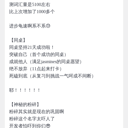
测词汇量是5100左右
比上次增加了1000多个
进步龟速啊系不系😓
【同桌】
同桌坚持21天成功啦！
突破自己（首个成功的同桌）
成就他人（满足jasmines的同桌愿望）
绝不放弃（11点起来打卡）
死磕到底（从复习到挑战一气呵成不间断）
耶！！！！！！
【神秘的粉碎】
粉碎其实就是现在的巩固啊
粉碎这个名字太吓人了
开发者怕吓到你们😎