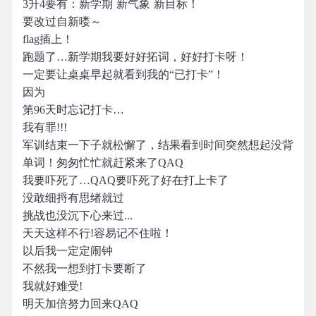
3升4要有：新学期 新气象 新目标！
要改过自新喽～
flag插上！
跑题了…新学期我要好好拓词，好好打卡呀！
一定要让桌桌早起就看到我的“已打卡”！
因为
第96天时忘记打卡…
我有罪!!!
军训结束一下子就松懈了，结果看到时间突然想起没背
单词！匆匆忙忙就赶紧来了QAQ
我要吓死了…QAQ要吓死了好在打上卡了
没敢细捋有思绪就过
挑战也没沉下心来过...
天天这样不行!容易记不住啦！
以后我一定定闹钟
不然我一想到打卡要断了
我就好难受!
明天加倍努力回来QAQ