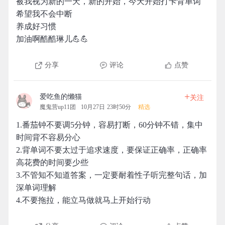
被我视为新的一天，新的开始，今天开始打卡背单词
希望我不会中断
养成好习惯
加油啊酷酷琳儿💪💪
分享
评论
点赞
+
爱吃鱼的懒猫
关注
魔鬼营up11团
10月27日 23时50分
精选
1.番茄钟不要调5分钟，容易打断，60分钟不错，集中
时间背不容易分心
2.背单词不要太过于追求速度，要保证正确率，正确率
高花费的时间要少些
3.不管知不知道答案，一定要耐着性子听完整句话，加
深单词理解
4.不要拖拉，能立马做就马上开始行动