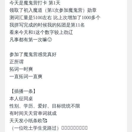
今天是魔鬼营打卡 第1天
领取了初入魔道（第1次参加魔鬼营）勋章
测词汇量是5100左右 比上次增加了1000多个
我拼写完成的时候我的拓团是第11名
看来今天和1这个数字较上劲辽
凡事都有第一次嘛🙂
参加了魔鬼营感觉真好
正所谓
拓词一时爽
一直拓词一直爽
【插播一条】
本人征同桌
性别、学历、爱好、目标统统不限
有时间天天背单词就成
天天发小纸条欧🥰
（一位吃土学生党路过）🚶🏻‍♀️🚶🏻‍♀️🚶🏻‍♀️