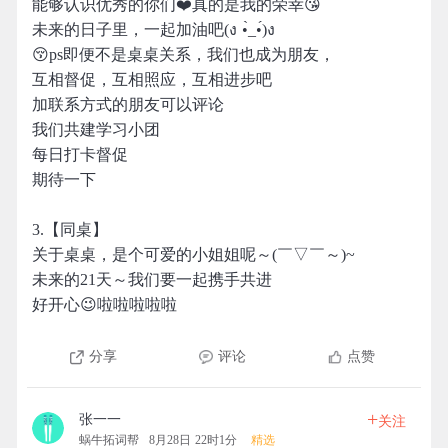
能够认识优秀的你们❤️真的是我的荣幸😘
未来的日子里，一起加油吧(ง •̀_•́)ง
😚ps即便不是桌桌关系，我们也成为朋友，
互相督促，互相照应，互相进步吧
加联系方式的朋友可以评论
我们共建学习小团
每日打卡督促
期待一下
3.【同桌】
关于桌桌，是个可爱的小姐姐呢～(￣▽￣～)~
未来的21天～我们要一起携手共进
好开心😉啦啦啦啦啦
分享
评论
点赞
+
张一一
关注
蜗牛拓词帮
8月28日 22时1分
精选