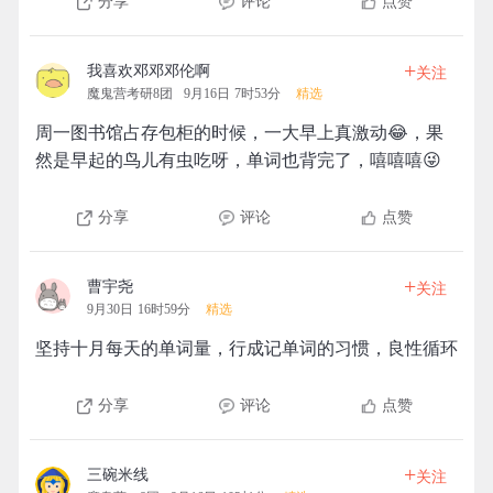
分享
评论
点赞
+
我喜欢邓邓邓伦啊
关注
魔鬼营考研8团
9月16日 7时53分
精选
周一图书馆占存包柜的时候，一大早上真激动😂，果
然是早起的鸟儿有虫吃呀，单词也背完了，嘻嘻嘻😜
分享
评论
点赞
+
曹宇尧
关注
9月30日 16时59分
精选
坚持十月每天的单词量，行成记单词的习惯，良性循环
分享
评论
点赞
+
三碗米线
关注