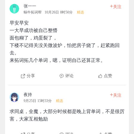
+
张一一
关注
蜗牛拓词帮
10月26日 8时50分
精选
早安早安
一大早成功被自己整懵
面包糊了，鸡蛋裂了，
下楼不记得关没关微波炉，怕把房子烧了，赶紧跑回
去。
来拓词拓几个单词，嗯，证明自己还算正常。
分享
评论
点赞
+
夜持
关注
9月25日 15时33分
精选
求同桌，全魔，大部分时候都是晚上背单词，不是很厉
害，大家互相勉励