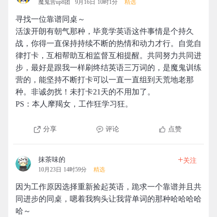
魔鬼营up8团
9月16日 10时1分
精选
寻找一位靠谱同桌～
活泼开朗有朝气那种，毕竟学英语这件事情是个持久
战，你得一直保持持续不断的热情和动力才行。自觉自
律打卡，互相帮助互相监督互相提醒。共同努力共同进
步，最好是跟我一样刷终结英语三万词的，是魔鬼训练
营的，能坚持不断打卡可以一直一直组到天荒地老那
种。非诚勿扰！未打卡21天的不用加了。
PS：本人摩羯女，工作狂学习狂。
分享
评论
点赞
+
抹茶味的
关注
10月23日 14时59分
精选
因为工作原因选择重新捡起英语，跪求一个靠谱并且共
同进步的同桌，嗯着我狗头让我背单词的那种哈哈哈哈
哈～