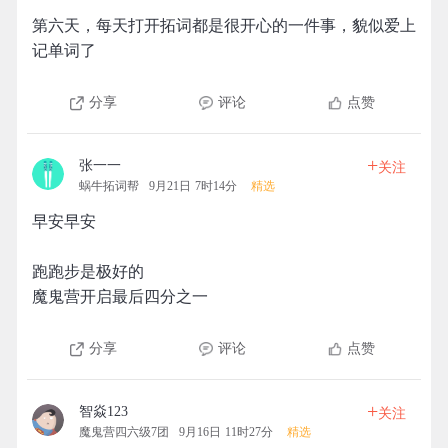
第六天，每天打开拓词都是很开心的一件事，貌似爱上
记单词了
分享
评论
点赞
+
张一一
关注
蜗牛拓词帮
9月21日 7时14分
精选
早安早安
跑跑步是极好的
魔鬼营开启最后四分之一
分享
评论
点赞
+
智焱123
关注
魔鬼营四六级7团
9月16日 11时27分
精选