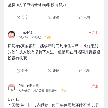
坚持 ✊为了申请全球top学校而努力
分享
评论
点赞
+
元元小柒
关注
10月16日 22时4分
精选
拓词app真的很好，能够用时间约束住自己，以前用别
的软件从来没有坚持下来过，但是现在用拓词觉得很轻
松很有收获！
分享
评论
点赞
+
Winnie维尼熊
关注
乾坤未定
10月25日 18时28分
精选
Day 11
昨天很晚打卡，2点睡觉，终于午休居然还睡不着，现