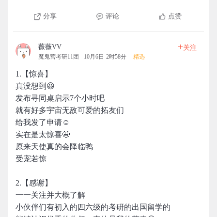
分享
评论
点赞
+
薇薇VV
关注
魔鬼营考研11团
10月6日 2时58分
精选
1.【惊喜】
真没想到😆
发布寻同桌启示7个小时吧
就有好多宇宙无敌可爱的拓友们
给我发了申请☺️
实在是太惊喜🤩
原来天使真的会降临鸭
受宠若惊
2.【感谢】
一一关注并大概了解
小伙伴们有初入的四六级的考研的出国留学的