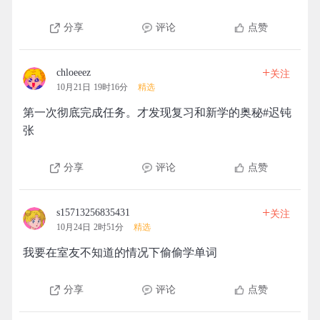
分享
评论
点赞
+
chloeeez
关注
10月21日 19时16分
精选
第一次彻底完成任务。才发现复习和新学的奥秘#迟钝
张
分享
评论
点赞
+
s15713256835431
关注
10月24日 2时51分
精选
我要在室友不知道的情况下偷偷学单词
分享
评论
点赞