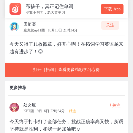
帮孩子，真正记住单词
下载 App
少壮不努力，老大背单词
田侑宴
关注
魔鬼营up11团
10月10日 21时34分
今天又得了11枚徽章，好开心啊！在拓词学习英语越来
越有进步了！😉
打开［拓词］查看更多精彩学习心得
更多推荐
+
处女座
关注
KET团
9月16日 22时34分
精选
今天终于打卡打了全部任务，挑战正确率高又快，所谓
坚持就是胜利，和我一起加油吧☺