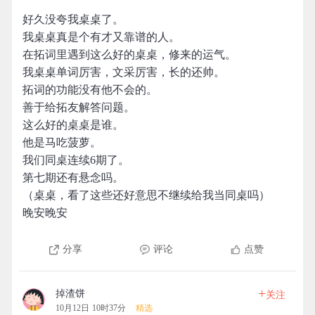
好久没夸我桌桌了。
我桌桌真是个有才又靠谱的人。
在拓词里遇到这么好的桌桌，修来的运气。
我桌桌单词厉害，文采厉害，长的还帅。
拓词的功能没有他不会的。
善于给拓友解答问题。
这么好的桌桌是谁。
他是马吃菠萝。
我们同桌连续6期了。
第七期还有悬念吗。
（桌桌，看了这些还好意思不继续给我当同桌吗）
晚安晚安
分享
评论
点赞
+
掉渣饼
关注
10月12日 10时37分
精选