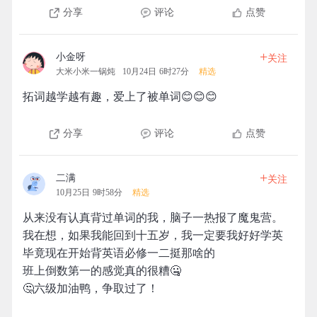
分享
评论
点赞
+
小金呀
关注
大米小米一锅炖
10月24日 6时27分
精选
拓词越学越有趣，爱上了被单词😊😊😊
分享
评论
点赞
+
二满
关注
10月25日 9时58分
精选
从来没有认真背过单词的我，脑子一热报了魔鬼营。
我在想，如果我能回到十五岁，我一定要我好好学英
毕竟现在开始背英语必修一二挺那啥的
班上倒数第一的感觉真的很糟🤐
🤔六级加油鸭，争取过了！