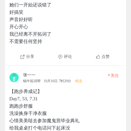
她们一开始还说错了
好搞笑
声音好好听
开心开心
我已经离不开拓词了
不需要任何坚持
分享
评论
点赞
+
张一一
关注
蜗牛拓词帮
10月16日 7时20分
精选
【跑步养成记】
Day7, 53, 7.31
跑跑步舒服
洗澡换身干净衣服
心情美美哒去参加魔鬼营毕业典礼
给我桌桌打个电话问下起床没