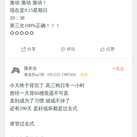
激动 激动 激动！
现在是9.15星期日
20：38
第三次100%正确！！！
🌻🌻🌻🌻🌻
分享
评论
点赞
+
陈长生
关注
魔鬼营up7团
8月22日 23时54分
精选
今天终于背完了 高三狗日常一小时
曾经一天背60感觉遥不可及
直到成为了习惯 就戒不掉了
还有290天 是好或坏都是过去式
谁管过去式