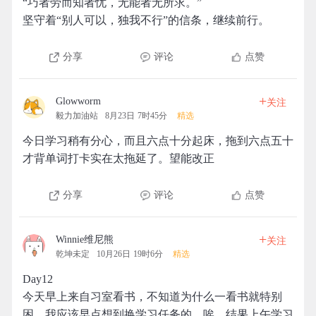
“巧者劳而知者忧，无能者无所求。”
坚守着“别人可以，独我不行”的信条，继续前行。
分享
评论
点赞
+
Glowworm
关注
毅力加油站
8月23日 7时45分
精选
今日学习稍有分心，而且六点十分起床，拖到六点五十
才背单词打卡实在太拖延了。望能改正
分享
评论
点赞
+
Winnie维尼熊
关注
乾坤未定
10月26日 19时6分
精选
Day12
今天早上来自习室看书，不知道为什么一看书就特别
困，我应该早点想到换学习任务的，唉，结果上午学习