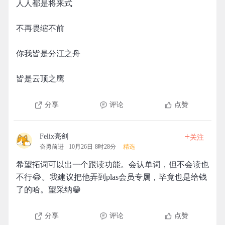
人人都是将来式
不再畏缩不前
你我皆是分江之舟
皆是云顶之鹰
分享
评论
点赞
+
Felix亮剑
关注
奋勇前进
10月26日 8时28分
精选
希望拓词可以出一个跟读功能。会认单词，但不会读也
不行😂。我建议把他弄到plas会员专属，毕竟也是给钱
了的哈。望采纳😁
分享
评论
点赞