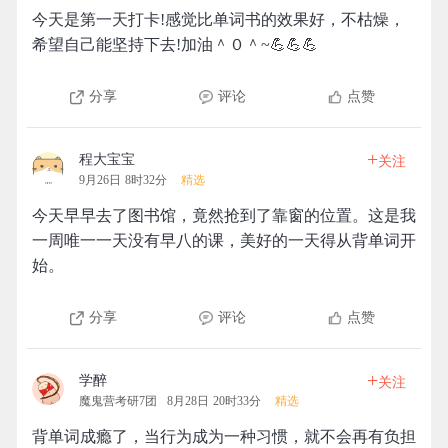
今天是第一天打卡!感觉比单词书的效果好，不枯燥，
希望自己能坚持下去!加油＾０＾~💪💪💪
分享
评论
点赞
+
程大宝宝
关注
9月26日 8时32分
精选
今天早早去了图书馆，竟然抢到了靠窗的位置。这是我
一周唯一一天没有早八的课，美好的一天得从背单词开
始。
分享
评论
点赞
+
学醉
关注
魔鬼营考研7团
8月28日 20时33分
精选
背单词成瘾了，当行为成为一种习惯，就不会再有负担