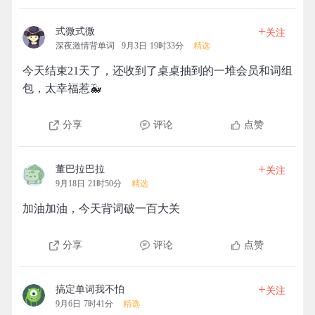
+
式微式微
关注
深夜激情背单词
9月3日 19时33分
精选
今天结束21天了，还收到了桌桌抽到的一堆会员和词组
包，太幸福惹🐳
分享
评论
点赞
+
董巴拉巴拉
关注
9月18日 21时50分
精选
加油加油，今天背词破一百大关
分享
评论
点赞
+
搞定单词我不怕
关注
9月6日 7时41分
精选