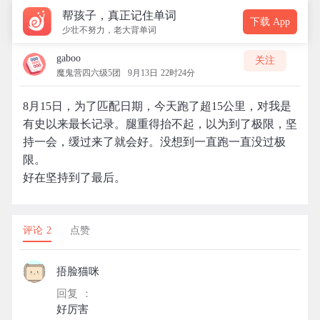
帮孩子，真正记住单词
下载 App
少壮不努力，老大背单词
gaboo
关注
魔鬼营四六级5团
9月13日 22时24分
8月15日，为了匹配日期，今天跑了超15公里，对我是
有史以来最长记录。腿重得抬不起，以为到了极限，坚
持一会，缓过来了就会好。没想到一直跑一直没过极
限。
好在坚持到了最后。
评论 2
点赞
捂脸猫咪
回复 ：