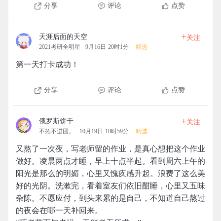
分享
评论
点赞
+
天涯后面的天空
关注
2021考研全明星
9月16日 20时1分
精选
第一天打卡成功！
分享
评论
点赞
+
俄罗斯饼干
关注
不拓不进团。
10月19日 10时59分
精选
又熬了一次夜，写老师留的作业，是真心想把这个作业
做好。凌晨两点才睡，早上十点半起。看到周六上午的
阳光是那么的明媚，心里又愧疚感升起。浪费了这么美
好的光阴。洗漱完，看着室友们依旧酣睡，心里又五味
杂陈。不愿应付，到头来累的是自己，不知道自己熬过
的夜会在哪一天补回来。