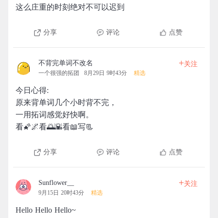
这么庄重的时刻绝对不可以迟到
分享
评论
点赞
+
不背完单词不改名
关注
一个很强的拓团
8月29日 9时43分
精选
今日心得:
原来背单词几个小时背不完，
一用拓词感觉好快啊。
看🌠🌌看🌅🌇看📖写📃
分享
评论
点赞
+
Sunflower__
关注
9月15日 20时43分
精选
Hello Hello Hello~