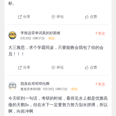
标。
分享
评论
点赞
+
李致远背单词真的好困难
关注
9月20日 10时37分
精选
大三雅思，求个学霸同桌，只要能教会我包了你的会
员！！！
分享
评论
点赞
+
我喜欢邓邓邓伦啊
关注
魔鬼营考研8团
8月29日 16时15分
精选
今天听到一句话，考研的时候，看得见水上都是优雅高
傲的天鹅🦢，但在水下一定要努力努力划水拼搏，所以
啊，向前冲啊