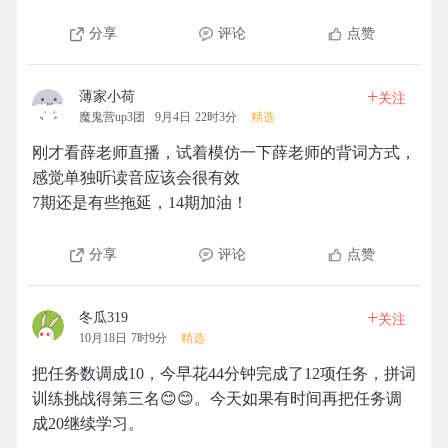
分享
评论
点赞
+
薄家小荷
关注
魔鬼营up3团
9月4日 22时3分
精选
刚才看薛老师直播，试着模仿一下薛老师的背词方式，
感觉单独听读音应该会很有效
7期还是有些拖延，14期加油！
分享
评论
点赞
+
冬瓜319
关注
10月18日 7时9分
精选
把任务数调成10，今早花44分钟完成了12项任务，拼词
训练挑战得第三名😊😊。今天如果有时间再把任务调
成20继续学习。