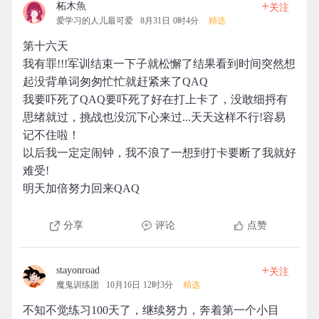
+
柘木魚
关注
爱学习的人儿最可爱
8月31日 0时4分
精选
第十六天
我有罪!!!军训结束一下子就松懈了结果看到时间突然想
起没背单词匆匆忙忙就赶紧来了QAQ
我要吓死了QAQ要吓死了好在打上卡了，没敢细捋有
思绪就过，挑战也没沉下心来过...天天这样不行!容易
记不住啦！
以后我一定定闹钟，我不浪了一想到打卡要断了我就好
难受!
明天加倍努力回来QAQ
分享
评论
点赞
+
stayonroad
关注
魔鬼训练团
10月16日 12时3分
精选
不知不觉练习100天了，继续努力，奔着第一个小目