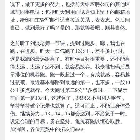
况下，做了更多的努力，包括前天给应聘公司的其他区
域前同事电话；包括昨天利用面试通知上留下的邮箱地
址，给部门主管写邮件适当拉近关系，表表态。然后问
自己，做到最好了吗？是的，那就等着吧，顺其自然。
之前听了刘淡老师一节课，提到过跑步。嗯，我也在
跑，在进步。昨天一口气跑了12公里，差不多1小时。
这是我跑的最远距离了。有时候目标很重要，还不能离
得太远，太远了达不到，就容易放弃。我专挑扫码后显
示排位的机器跑。跑一段超过一个，有成就感，容易越
过瓶颈。最近基本都路到最远的第一，也不多，一般10
公里多点就行。今天跑过第二9公里多点时，一下显示
前面第一是13.44，这就远了，想想又不用和人呕气，
坚持坚持破个记录也就算了。适可而止，不能让身体受
伤。继续努力，13，14，15都会达到，不必急于一时。
设定合理的目标，贵在坚持。龟兔赛跑以恒心取胜。
加油啊，各位煎熬中的拓友们✊✊✊