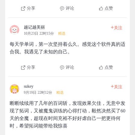
分享
评论
点赞
+
越记越美丽
关注
10月23日 22时15分
精选
每天学单词，第一次坚持着么久。感觉这个软件真的适
合我。我遇见了未知的自己。
分享
评论
点赞
+
sukey
关注
9月19日 22时12分
精选
断断续续用了几年的百词斩，发现效果欠佳，无意中发
现了拓词，又被魔鬼训练的心得打动，毅然决然买了60
天的全魔，趁现在时间充裕不好好虐自己一把更待何
时，希望拓词能带给我惊喜