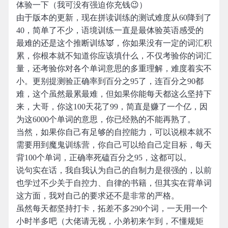
体验一下（我可没有强迫你充钱😉）
由于版本的更新，现在拼读训练的测试难度从60降到了
40，简单了不少，语境训练一直是最体验英语感受的
最难的还是这个推断训练👿，你如果没有一定的词汇积
累，你根本就不知道你应该填什么，不仅考验你的词汇
量，还考验你对各个单词意思的多重理解，难度着实不
小。更别提测验正确率到百分之95了，连百分之90都
难，这个虽然最累最难，但如果你能每天都这么坚持下
来，大哥，你这100天花了99，简直是赚了一个亿，因
为这6000个单词的意思，你已经熟的不能再熟了。
当然，如果你自己有足够的自控能力，可以说根本就不
需要用到魔鬼训练营，你自己可以给自己定目标，每天
背100个单词，正确率死磕百分之95，这都可以。
说句实在话，我自我认为自己的自制力是很强的，以前
也学过不少关于自控力、自律的书籍，但其实在背单词
这方面，我对自己的要求还不是非常的严格。
虽然每天都坚持打卡，拓差不多290个词，一天用一个
小时半多吧（大佬请无视，小弟初来乍到，不懂规矩