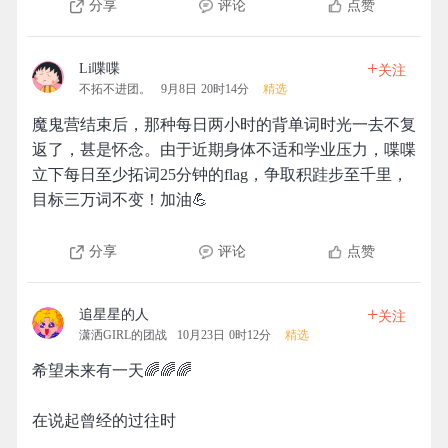
分享
评论
点赞
+
Li喋喋
关注
不拓不进团。
9月8日 20时14分
精选
魔鬼营结束后，那种每日两小时的背单词时光一去不复
返了，甚是怀念。由于近期身体不适和学业压力，喋喋
立下每日至少拓词25分钟的flag，争取积跬步至千里，
目标三万词不变！加油💪
分享
评论
点赞
+
追星星的人
关注
潇洒GIRL的团战
10月23日 0时12分
精选
希望未来有一天🌈🌈🌈
在说起曾经的过往时