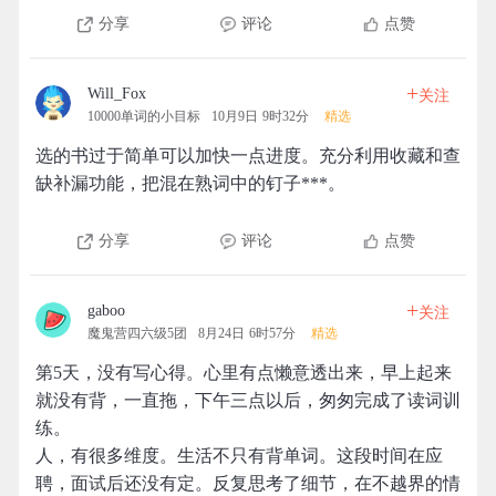
分享
评论
点赞
+
Will_Fox
关注
10000单词的小目标
10月9日 9时32分
精选
选的书过于简单可以加快一点进度。充分利用收藏和查
缺补漏功能，把混在熟词中的钉子***。
分享
评论
点赞
+
gaboo
关注
魔鬼营四六级5团
8月24日 6时57分
精选
第5天，没有写心得。心里有点懒意透出来，早上起来
就没有背，一直拖，下午三点以后，匆匆完成了读词训
练。
人，有很多维度。生活不只有背单词。这段时间在应
聘，面试后还没有定。反复思考了细节，在不越界的情