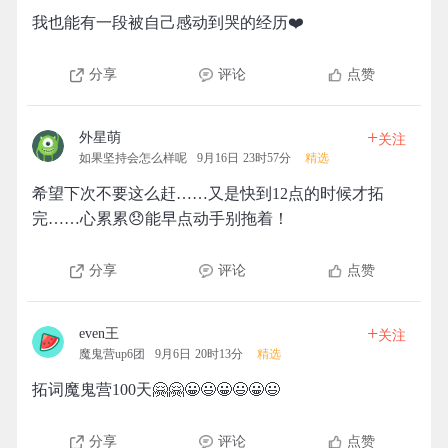
我也能有一段被自己感动到哭的经历❤️
分享
评论
点赞
+
外星萌
关注
如果坚持会怎么样呢
9月16日 23时57分
精选
希望下次不要这么赶……又是快到12点的时候才拓
完……心累累😞能早点动手别拖着！
分享
评论
点赞
+
even王
关注
魔鬼营up6团
9月6日 20时13分
精选
拓词魔鬼营100天🤗🤗😀😃😀😃😀😃
分享
评论
点赞