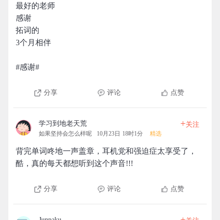
最好的老师
感谢
拓词的
3个月相伴
#感谢#
分享
评论
点赞
+
学习到地老天荒
关注
如果坚持会怎么样呢
10月23日 18时1分
精选
背完单词咚地一声盖章，耳机党和强迫症太享受了，
酷，真的每天都想听到这个声音!!!
分享
评论
点赞
+
Junpaku