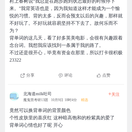
村上春树说“我总是在跑步跑到状态最好的时候停下
来。”我背英语也是，因为我知道这样才能成为一个愉
悦的习惯。背的太多，反而会预支以后的兴趣，那样就
不好玩了。不好玩就容易坚持不下去了。故何乐而不
为？
背单词的这几天，看了好多英美电影，会很有兴趣跟着
念台词。我想我应该找到一条属于我的路了。
不过还是很开心，毕竟有资金在那里，所以打卡很积极
23322
分享
评论
点赞
+
北海道milk吐司
关注
魔鬼营考研13团
10月9日 18时4分
精选
竟然可以换背单词的背景颜色
个性皮肤里的喜庆红 这种暗高饱和的粉紫真的爱了
背单词心情也好了呢 开心