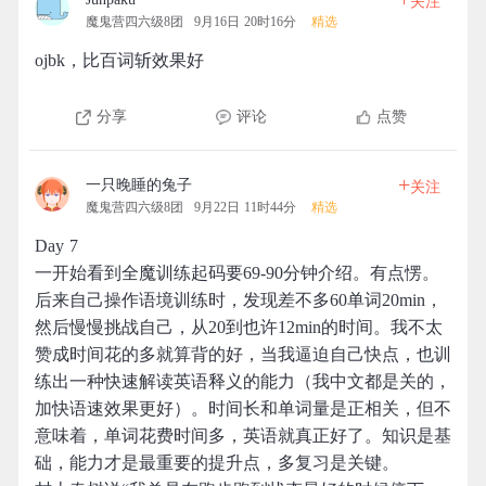
关注
魔鬼营四六级8团
9月16日 20时16分
精选
ojbk，比百词斩效果好
分享
评论
点赞
+
一只晚睡的兔子
关注
魔鬼营四六级8团
9月22日 11时44分
精选
Day 7
一开始看到全魔训练起码要69-90分钟介绍。有点愣。
后来自己操作语境训练时，发现差不多60单词20min，
然后慢慢挑战自己，从20到也许12min的时间。我不太
赞成时间花的多就算背的好，当我逼迫自己快点，也训
练出一种快速解读英语释义的能力（我中文都是关的，
加快语速效果更好）。时间长和单词量是正相关，但不
意味着，单词花费时间多，英语就真正好了。知识是基
础，能力才是最重要的提升点，多复习是关键。