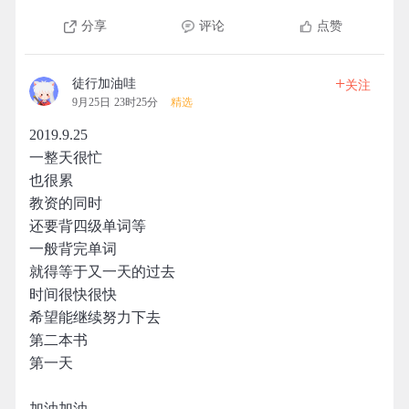
分享
评论
点赞
+
徒行加油哇
关注
9月25日 23时25分
精选
2019.9.25
一整天很忙
也很累
教资的同时
还要背四级单词等
一般背完单词
就得等于又一天的过去
时间很快很快
希望能继续努力下去
第二本书
第一天
加油加油