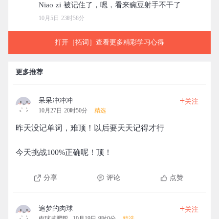
10月5日 23时58分
打开［拓词］查看更多精彩学习心得
更多推荐
+
呆呆冲冲冲
关注
10月27日 20时50分
精选
昨天没记单词，难顶！以后要天天记得才行
今天挑战100%正确呢！顶！
分享
评论
点赞
+
追梦的肉球
关注
肉球减肥帮
10月19日 9时0分
精选