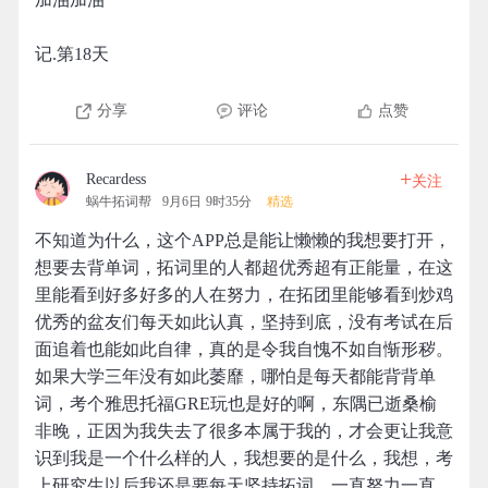
记.第18天
分享
评论
点赞
+
Recardess
关注
蜗牛拓词帮
9月6日 9时35分
精选
不知道为什么，这个APP总是能让懒懒的我想要打开，
想要去背单词，拓词里的人都超优秀超有正能量，在这
里能看到好多好多的人在努力，在拓团里能够看到炒鸡
优秀的盆友们每天如此认真，坚持到底，没有考试在后
面追着也能如此自律，真的是令我自愧不如自惭形秽。
如果大学三年没有如此萎靡，哪怕是每天都能背背单
词，考个雅思托福GRE玩也是好的啊，东隅已逝桑榆
非晚，正因为我失去了很多本属于我的，才会更让我意
识到我是一个什么样的人，我想要的是什么，我想，考
上研究生以后我还是要每天坚持拓词，一直努力一直