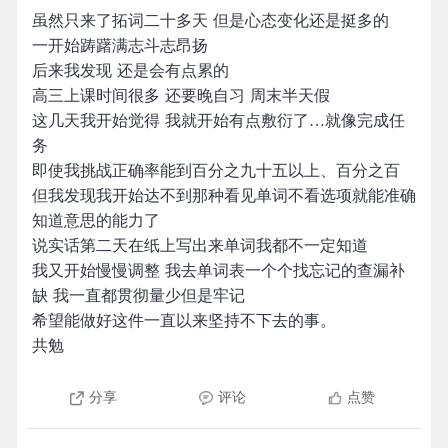
虽然只来了拓词二十多天 但是心态变化还是挺多的
一开始踌躇满志斗志昂扬
后来我发现 还是会有点累的
高三上课时间很多 还要晚自习 周末半天假
这几天我开始觉得 我就开始有点敷衍了…就像完成任
务
即使我挑战正确率能到百分之九十五以上、百分之百
但我发现我开始达不到那种看见单词不看选项就能准确
知道意思的能力了
说实话第二天在纸上写出来单词我都不一定知道
我又开始慢慢调整 我去单词表一个个找忘记的查漏补
缺 我一直都贯彻量少但是牢记
希望能做好这件一直以来坚持不下去的事。
共勉
分享
评论
点赞