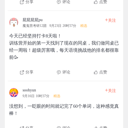
分享
评论
点赞
+
屁屁屁屁pu
关注
魔鬼营考研12团
9月23日 20时57分
精选
今天已经坚持打卡8天啦！
训练营开始的第一天找到了现在的同桌，我们做同桌已
经一周啦！超级厉害哦，每天语境挑战他的排名都很靠
前🥳
分享
评论
点赞
+
soohyun
关注
9月16日 10时37分
精选
没想到，一眨眼的时间就记完了60个单词，这种感觉真
棒！