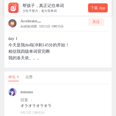
帮孩子，真正记住单词
下载 App
少壮不努力，老大背单词
Accelerator灬
关注
dio的拓词团
9月21日 19时35分
day 1
今天是我dio哒冲刺145分的开始！
相信我四级单词背完啊
我的洛天依。。。
评论 9
点赞
mirumo
回复 ：
9月21日 23时42分