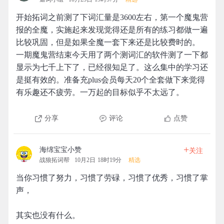
开始拓词之前测了下词汇量是3600左右，第一个魔鬼营
报的全魔，实施起来发现觉得还是所有的练习都做一遍
比较巩固，但是如果全魔一套下来还是比较费时的。
一期魔鬼营结束今天用了两个测词汇的软件测了一下都
显示为七千上下了，已经很知足了。这么集中的学习还
是挺有效的。准备充plus会员每天20个全套做下来觉得
有乐趣还不疲劳。一万起的目标似乎不太远了。
分享
评论
点赞
+
海绵宝宝小赞
关注
战狼拓词帮
10月2日 18时19分
精选
当你习惯了努力，习惯了劳碌，习惯了优秀，习惯了掌
声，
其实也没有什么。