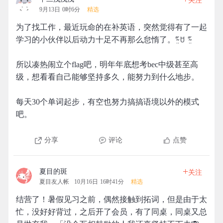
关注
9月13日 0时6分
精选
为了找工作，最近玩命的在补英语，突然觉得有了一起
学习的小伙伴以后动力十足不再那么怠惰了。⁼̴̤̆ ꇴ ⁼̴̤̆
所以凑热闹立个flag吧，明年年底想考bec中级甚至高
级，想看看自己能够坚持多久，能努力到什么地步。
每天30个单词起步，有空也努力搞搞语境以外的模式
吧。
分享
评论
点赞
+
夏目的斑
关注
夏目友人帐
10月16日 16时41分
精选
结营了！暑假见习之前，偶然接触到拓词，但是由于太
忙，没好好背过，之后开了会员，有了同桌，同桌又总