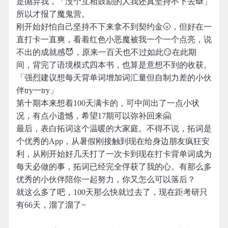
是抛弃我，「没个互相鼓励的人我还真坚持不下去🙈」
所以才报了魔鬼营。
刚开始好怕自己坚持不下来拿不到契约金🌝，但好在一
直打卡一直爽，看着红色小恶魔被我一个一个点亮，说
不出的成就感😈，原来一百天也不过如此😏在此期
间，背完了语境模式四本书，也算是意想不到的收获。
「强烈建议想每天背单词增加词汇量但自制力差的小伙
伴try一try」
第十期本来想着100天满卡的，可中间出了一点小状
况，有点小遗憾，希望17期可以弥补回来🤗
最后，表白拓词这个温暖的大家庭。不得不说，拓词是
个优秀的App，从暑假刚接触到现在给身边朋友疯狂安
利，从刚开始好几天打了一次卡到现在打卡背单词成为
每天必做的事，拓词已经完全俘获了我的心。有那么多
优秀的小伙伴陪你一起努力，你又怎么可以落后？
就这么多了吧，100天那么快就过去了，现在距考研只
有66天，溜了溜了~