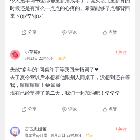
今天把单词书全部都重新清成零了，说实话点重新背的
时候还是有辣么一点点的心疼的。希望能够早点都背回
来ヾ(◍°∇°◍)ﾉﾞ
分享
评论
点赞
+
小草莓p
关注
8月23日 22时46分
精选
失散“多年的”同桌终于等我回来拓词了❤
去了夏令营以后本想着他跟别人同桌了，没想到还在等
我，嘻嘻嘻嘻！😁😁😁
现在已经坚持了第二天，我们一起加油吧！🌹🌹🌹
分享
评论
点赞
+
古古思妲笛
关注
魔鬼营up11团
10月27日 22时30分
精选