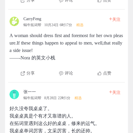
分享
评论
点赞
+
CarryFeng
关注
蜗牛拓词帮
10月24日 6时17分
精选
A woman should dress first and foremost for her own pleas
ure.If these things happen to appeal to men, well,that really
a side issue!
——-Nora 的英文小栈
分享
评论
点赞
+
张一一
关注
蜗牛拓词帮
8月28日 22时1分
精选
好久没夸我桌桌了。
我桌桌真是个有才又靠谱的人。
在拓词里遇到这么好的桌桌，修来的运气。
我桌桌单词厉害，文采厉害，长的还帅。