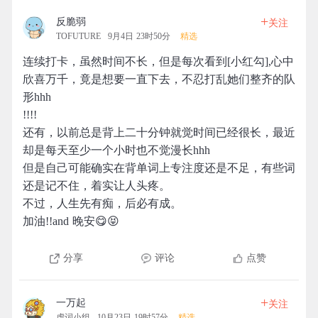
+
反脆弱
关注
TOFUTURE
9月4日 23时50分
精选
连续打卡，虽然时间不长，但是每次看到[小红勾],心中
欣喜万千，竟是想要一直下去，不忍打乱她们整齐的队
形hhh
!!!!
还有，以前总是背上二十分钟就觉时间已经很长，最近
却是每天至少一个小时也不觉漫长hhh
但是自己可能确实在背单词上专注度还是不足，有些词
还是记不住，着实让人头疼。
不过，人生先有痴，后必有成。
加油!!and 晚安😋😝
分享
评论
点赞
+
一万起
关注
虐词小组
10月23日 19时57分
精选