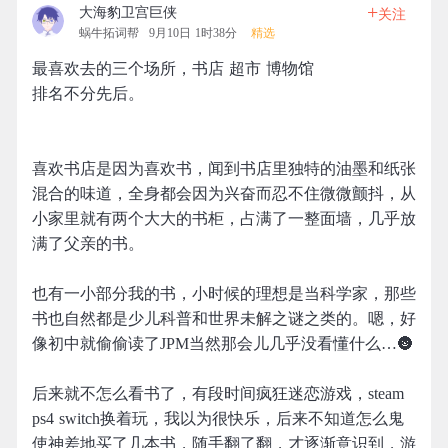
+
大海豹卫宫巨侠
关注
蜗牛拓词帮
9月10日 1时38分
精选
最喜欢去的三个场所，书店 超市 博物馆
排名不分先后。
喜欢书店是因为喜欢书，闻到书店里独特的油墨和纸张
混合的味道，全身都会因为兴奋而忍不住微微颤抖，从
小家里就有两个大大的书柜，占满了一整面墙，几乎放
满了父亲的书。
也有一小部分我的书，小时候的理想是当科学家，那些
书也自然都是少儿科普和世界未解之谜之类的。嗯，好
像初中就偷偷读了JPM当然那会儿几乎没看懂什么…🌚
后来就不怎么看书了，有段时间疯狂迷恋游戏，steam
ps4 switch换着玩，我以为很快乐，后来不知道怎么鬼
使神差地买了几本书，随手翻了翻，才逐渐意识到，游