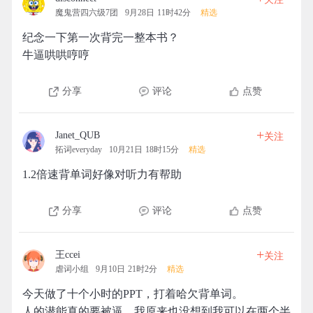
魔鬼营四六级7团
9月28日 11时42分
精选
纪念一下第一次背完一整本书？
牛逼哄哄哼哼
分享
评论
点赞
+
Janet_QUB
关注
拓词everyday
10月21日 18时15分
精选
1.2倍速背单词好像对听力有帮助
分享
评论
点赞
+
王ccei
关注
虐词小组
9月10日 21时2分
精选
今天做了十个小时的PPT，打着哈欠背单词。
人的潜能真的要被逼，我原来也没想到我可以在两个半