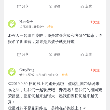
分享
评论
点赞
+
Hare兔子
关注
10月26日 11时30分
精选
:D有人一起组同桌咩，我是准备六级和考研的状态，也
报名了训练营，如果是男孩子就更好啦
分享
评论
点赞
+
CarryFeng
关注
蜗牛拓词帮
9月30日 5时42分
精选
👏2019.9.30 拓词线上约跑开始啦！值此祖国70华诞来
临之际，让我们一起欢庆吧，奔跑吧！愿我们的祖国繁
荣昌盛，愿拓词越来越强大，愿我们因拓词越来越优
秀！
👏最难的不是跑到终点，是站在起跑线上！🏃