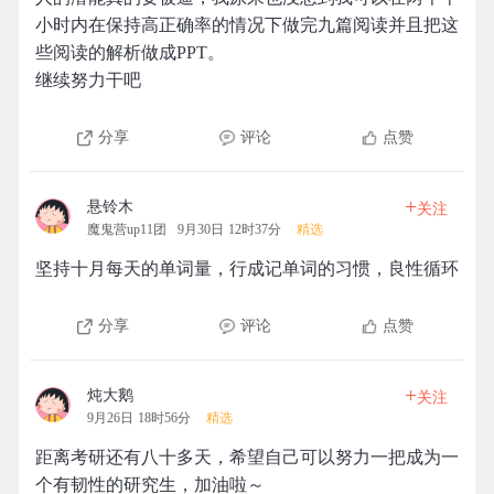
小时内在保持高正确率的情况下做完九篇阅读并且把这
些阅读的解析做成PPT。
继续努力干吧
分享
评论
点赞
+
悬铃木
关注
魔鬼营up11团
9月30日 12时37分
精选
坚持十月每天的单词量，行成记单词的习惯，良性循环
分享
评论
点赞
+
炖大鹅
关注
9月26日 18时56分
精选
距离考研还有八十多天，希望自己可以努力一把成为一
个有韧性的研究生，加油啦～