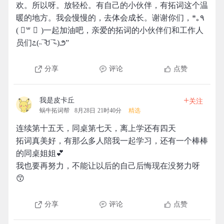
欢。所以呀。放轻松。有自己的小伙伴，有拓词这个温
暖的地方。我会慢慢的，去体会成长。谢谢你们，*｡٩
( ॑꒳ ॑ )一起加油吧，亲爱的拓词的小伙伴们和工作人
员们೭(˵¯̴͒ꇴ¯̴͒˵)౨”
分享
评论
点赞
+
我是皮卡丘
关注
蜗牛拓词帮
8月28日 21时40分
精选
连续第十五天，同桌第七天，离上学还有四天
拓词真美好，有那么多人陪我一起学习，还有一个棒棒
的同桌姐姐💕
我也要再努力，不能让以后的自己后悔现在没努力呀
😙
分享
评论
点赞