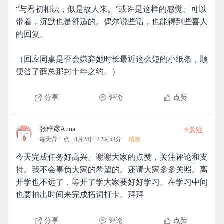
“与君初相识，似是故人来。”或许是这样的感觉。可以
带着，沉默也是舒适的。偶尔说些话，也能得到些喜人
的回复。
（回应同桌是否会嫌弃她时长最近这么短的小纸条，顺
便答了薛总那封十年之约。）
分享
评论
点赞
+
张梓彦Anna
关注
每天背一点
8月28日 12时53分
精选
今天完成任务好高兴。谢谢大家的点赞，关注评论和支
持。我不会辜负大家的希望的。还请大家多多关照。离
开学也不远了，等开了学大家要好好学习。在学习中间
也要抽出时间来完成拓词打卡。拜拜
分享
评论
点赞