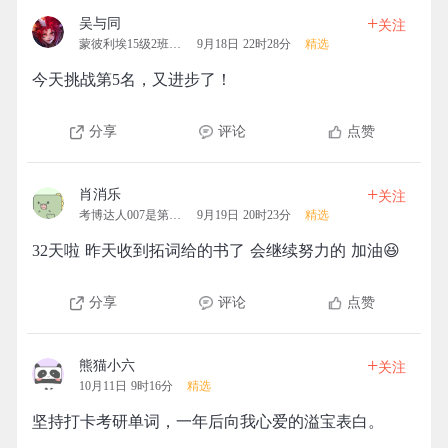
+
吴与同
关注
蒙彼利埃15级2班拓团
9月18日 22时28分
精选
今天挑战第5名，又进步了！
分享
评论
点赞
+
肖消乐
关注
考博达人007是第一名的团
9月19日 20时23分
精选
32天啦 昨天收到拓词给的书了 会继续努力的 加油😆
分享
评论
点赞
+
熊猫小六
关注
10月11日 9时16分
精选
坚持打卡考研单词，一年后向我心爱的溢宝表白。