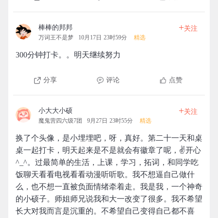
+
棒棒的邦邦
关注
万词王不是梦
10月17日 23时59分
精选
300分钟打卡。。明天继续努力
分享
评论
点赞
+
小大大小硕
关注
魔鬼营四六级7团
9月27日 23时55分
精选
换了个头像，是小埋埋吧，呀，真好。第二十一天和桌
桌一起打卡，明天起来是不是就会有徽章了呢，✌开心
^_^。过最简单的生活，上课，学习，拓词，和同学吃
饭聊天看看电视看看动漫听听歌。我不想逼自己做什
么，也不想一直被负面情绪牵着走。我是我，一个神奇
的小硕子。师姐师兄说我和大一改变了很多。我不希望
长大对我而言是沉重的。不希望自己变得自己都不喜