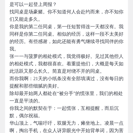
是可以一起登上周报？
找同桌是场豪赌。你不知道何人会赴约而来，亦不知你
们又能走多久。
你是我的第二任同桌，第一任短暂得连一天都没有。我
同样是你第二任同桌。相似的经历，这样一段不太美好
的经历。有些感谢，如此还能有勇气继续寻找同伴的你
我。
张一一与菠萝的相处模式，我觉得极好。见过其他些人
的相处模式，我都很喜欢。着重提他们，大概是每天如
此活跃又那么长久。简直是对绕不开的同桌。
而你我啊：21天的小纸条没有全部填满过，没有每日的
提醒和那些细腻的美好。
除却最开始两人都处在“被分手”的慌张里，我们的相处
一直是平淡的。
你我之间的默契在于：一起慌张，互相提醒，而后沉
默，偶尔祝福。
华山顶上，气喘吁吁，双腿无力，瘫坐地上。凌晨一点
啊，掏出手机，在众人讶异眼光中开始背单词，因为害