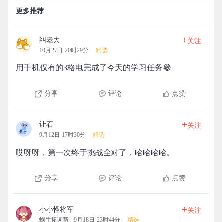
更多推荐
+
纠老大
关注
10月27日 20时29分
精选
用手机仅有的3格电完成了今天的学习任务😂
分享
评论
点赞
+
让石
关注
9月12日 17时30分
精选
哎呀呀，第一次终于挑战全对了，哈哈哈哈。
分享
评论
点赞
+
小小怪将军
关注
蜗牛拓词帮
9月18日 23时44分
精选