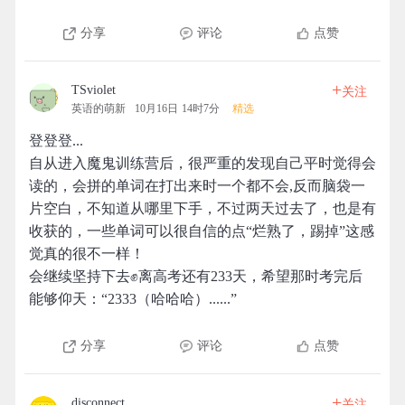
分享
评论
点赞
+
TSviolet
关注
英语的萌新
10月16日 14时7分
精选
登登登...
自从进入魔鬼训练营后，很严重的发现自己平时觉得会
读的，会拼的单词在打出来时一个都不会,反而脑袋一
片空白，不知道从哪里下手，不过两天过去了，也是有
收获的，一些单词可以很自信的点“烂熟了，踢掉”这感
觉真的很不一样！
会继续坚持下去✊离高考还有233天，希望那时考完后
能够仰天：“2333（哈哈哈）......”
分享
评论
点赞
+
disconnect
关注