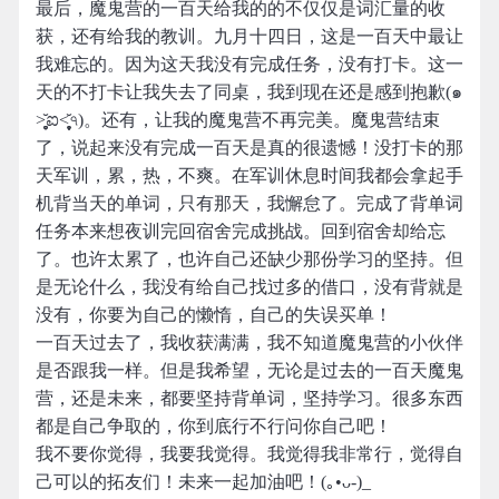
最后，魔鬼营的一百天给我的的不仅仅是词汇量的收
获，还有给我的教训。九月十四日，这是一百天中最让
我难忘的。因为这天我没有完成任务，没有打卡。这一
天的不打卡让我失去了同桌，我到现在还是感到抱歉(๑
˃̥̩̥̥̥̥̆ಐ˂̩̩̥̥̩̥̆৭)。还有，让我的魔鬼营不再完美。魔鬼营结束
了，说起来没有完成一百天是真的很遗憾！没打卡的那
天军训，累，热，不爽。在军训休息时间我都会拿起手
机背当天的单词，只有那天，我懈怠了。完成了背单词
任务本来想夜训完回宿舍完成挑战。回到宿舍却给忘
了。也许太累了，也许自己还缺少那份学习的坚持。但
是无论什么，我没有给自己找过多的借口，没有背就是
没有，你要为自己的懒惰，自己的失误买单！
一百天过去了，我收获满满，我不知道魔鬼营的小伙伴
是否跟我一样。但是我希望，无论是过去的一百天魔鬼
营，还是未来，都要坚持背单词，坚持学习。很多东西
都是自己争取的，你到底行不行问你自己吧！
我不要你觉得，我要我觉得。我觉得我非常行，觉得自
己可以的拓友们！未来一起加油吧！(｡•ᴗ-)_