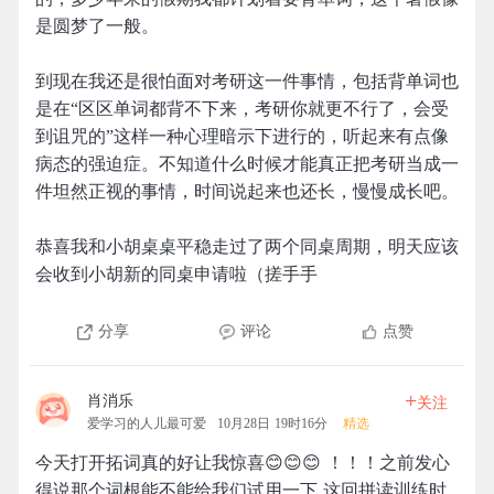
是圆梦了一般。
到现在我还是很怕面对考研这一件事情，包括背单词也
是在“区区单词都背不下来，考研你就更不行了，会受
到诅咒的”这样一种心理暗示下进行的，听起来有点像
病态的强迫症。不知道什么时候才能真正把考研当成一
件坦然正视的事情，时间说起来也还长，慢慢成长吧。
恭喜我和小胡桌桌平稳走过了两个同桌周期，明天应该
会收到小胡新的同桌申请啦（搓手手
分享
评论
点赞
+
肖消乐
关注
爱学习的人儿最可爱
10月28日 19时16分
精选
今天打开拓词真的好让我惊喜😊😊😊 ！！！之前发心
得说那个词根能不能给我们试用一下 这回拼读训练时