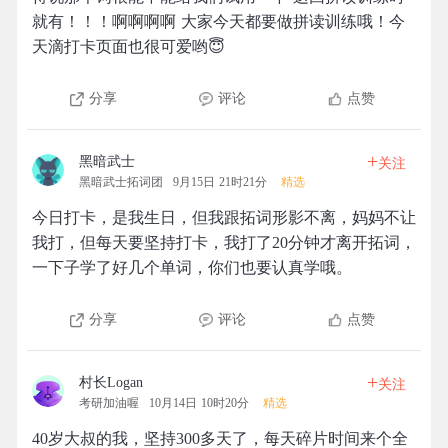
就有！！！啊啊啊啊 大家今天都要做拼读训练哦！今
天滴打卡页面也很可爱哟😇
分享
评论
点赞
+
黑暗武士
关注
黑暗武士拓词团
9月15日 21时21分
精选
今日打卡，是我生日，但我跟拓词形影不离，妈妈不让
我打，但每天要坚持打卡，我打了20分钟才离开拓词，
一下子学了好几个单词，你们也要认真学哦。
分享
评论
点赞
+
村长Logan
关注
考研加油喔
10月14日 10时20分
精选
40岁大叔的我，坚持300多天了，每天碎片时间来个全