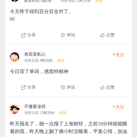
蒙彼利埃15级2班拓团
10月18日 22时31分
精选
今天终于得到百分百全对了。
￼
分享
评论
点赞
+
善若莫私心
关注
10月21日 9时20分
精选
今日背了单词，感觉特精神
分享
评论
点赞
+
不懂要读研
关注
10月11日 12时59分
精选
昨天报名了，稳一点报了上海财经，之前10分钟就能睡
着的我，昨天晚上躺了俩小时没睡着，平复心情，加油