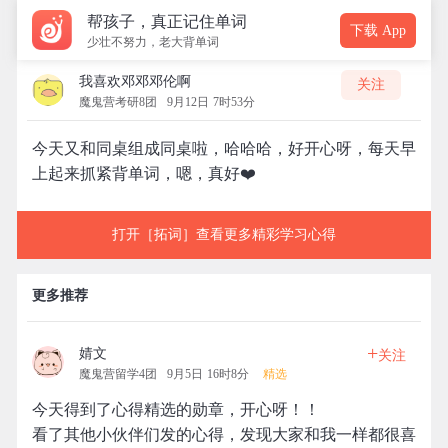
帮孩子，真正记住单词
下载 App
少壮不努力，老大背单词
我喜欢邓邓邓伦啊
关注
魔鬼营考研8团
9月12日 7时53分
今天又和同桌组成同桌啦，哈哈哈，好开心呀，每天早
上起来抓紧背单词，嗯，真好❤️
打开［拓词］查看更多精彩学习心得
更多推荐
+
婧文
关注
魔鬼营留学4团
9月5日 16时8分
精选
今天得到了心得精选的勋章，开心呀！！
看了其他小伙伴们发的心得，发现大家和我一样都很喜