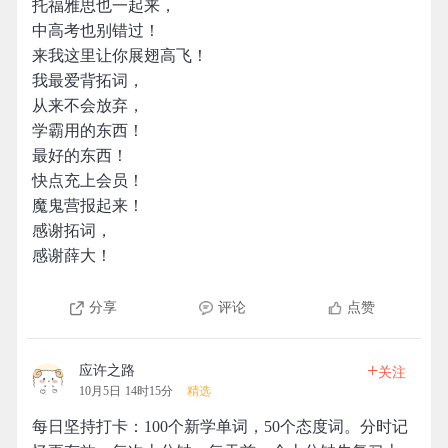
托福雅思也一起来，
中高考也别错过！
来我这里让你展翅高飞！
我最爱背拓词，
从来不会放弃，
学霸用的东西！
最好的东西！
快点充上会员！
魔鬼营报起来！
感谢拓词，
感谢薛大！
分享
评论
点赞
+
应许之路
关注
10月5日 14时15分
精选
每日坚持打卡：100个新学单词，50个态度词。分时记