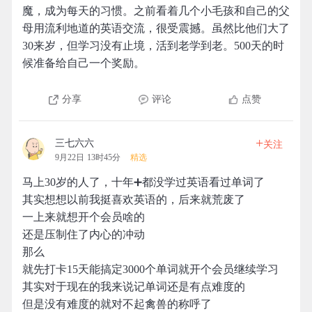
魔，成为每天的习惯。之前看着几个小毛孩和自己的父
母用流利地道的英语交流，很受震撼。虽然比他们大了
30来岁，但学习没有止境，活到老学到老。500天的时
候准备给自己一个奖励。
分享
评论
点赞
+
三七六六
关注
9月22日 13时45分
精选
马上30岁的人了，十年➕都没学过英语看过单词了
其实想想以前我挺喜欢英语的，后来就荒废了
一上来就想开个会员啥的
还是压制住了内心的冲动
那么
就先打卡15天能搞定3000个单词就开个会员继续学习
其实对于现在的我来说记单词还是有点难度的
但是没有难度的就对不起禽兽的称呼了