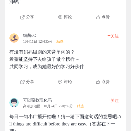
冲鸭！
分享
评论
点赞
+
细菌oO
关注
10月11日 12时35分
精选
有没有妈妈级别的来背单词的？
希望能坚持下去给孩子做个榜样～
共同学习，成为她最好的学习好伙伴
分享
评论
点赞
+
可以聊数理化吗
关注
高考加油团
10月24日 22时59分
精选
每日一句小广播开始啦！猜一猜下面这句话的意思吧:A
ll things are difficult before they are easy.（答案在下一