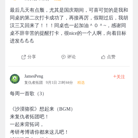
最后几天有点颓，尤其是国庆期间，可喜可贺的是我和
同桌的第二次打卡成功了，再接再厉，假期过后，我胡
汉三又回来了！！！同桌也一起加油＾０＾~，感谢同
桌不辞辛苦的提醒打卡，很nice的一个人啊，向着目标
进发💪💪💪
分享
评论
点赞
+
JamesPeng
关注
复仇者拓团
9月1日 21时44分
精选
每周一首歌（3）
《沙漠骆驼》想起来（BGM）
来复仇者拓团吧！
一起来背拓词，
考研考博请你都来这儿吧！