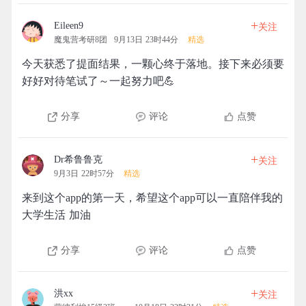
+
Eileen9
关注
魔鬼营考研8团
9月13日 23时44分
精选
今天获悉了提面结果，一颗心终于落地。接下来必须要
好好对待笔试了～一起努力吧💪
分享
评论
点赞
+
Dr希鲁鲁克
关注
9月3日 22时57分
精选
来到这个app的第一天，希望这个app可以一直陪伴我的
大学生活 加油
分享
评论
点赞
+
洪xx
关注