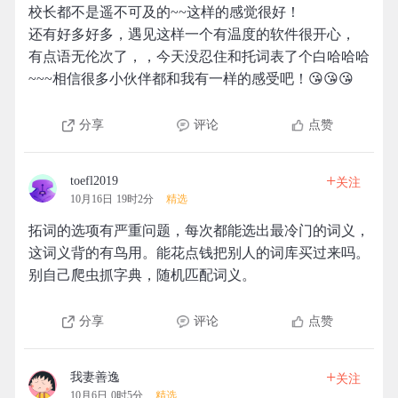
校长都不是遥不可及的~~这样的感觉很好！
还有好多好多，遇见这样一个有温度的软件很开心，
有点语无伦次了，，今天没忍住和托词表了个白哈哈哈
~~~相信很多小伙伴都和我有一样的感受吧！😘😘😘
分享
评论
点赞
+
toefl2019
关注
10月16日 19时2分
精选
拓词的选项有严重问题，每次都能选出最冷门的词义，
这词义背的有鸟用。能花点钱把别人的词库买过来吗。
别自己爬虫抓字典，随机匹配词义。
分享
评论
点赞
+
我妻善逸
关注
10月6日 0时5分
精选