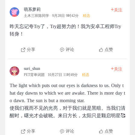
+
萌系萝莉
关注
土木三班陈同学
9月28日 9时42分
精选
昨天忘记夸Try了，Try超努力的！我为安卓工程师Try
转身！
分享
评论
点赞
+
suri_shun
关注
PET背单词团
10月27日 11时49分
精选
The light which puts out our eyes is darkness to us. Only t
hat day dawns to which we are awake. There is more day t
o dawn. The sun is but a morning star.
使我们视而不见的光亮，对于我们就是黑暗。当我们清
醒时，曙光才会破晓。来日方长，太阳只是颗启明星🥰
分享
评论
点赞