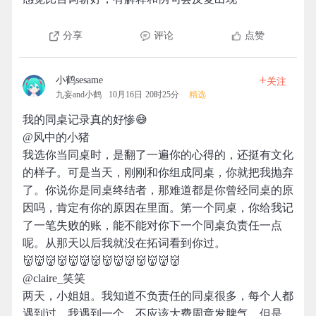
分享
评论
点赞
+
小鹤sesame
关注
九妄and小鹤
10月16日 20时25分
精选
我的同桌记录真的好惨😅
@风中的小猪
我选你当同桌时，是翻了一遍你的心得的，还挺有文化
的样子。可是当天，刚刚和你组成同桌，你就把我抛弃
了。你说你是同桌终结者，那难道都是你曾经同桌的原
因吗，肯定有你的原因在里面。第一个同桌，你给我记
了一笔失败的账，能不能对你下一个同桌负责任一点
呢。从那天以后我就没在拓词看到你过。
👹👹👹👹👹👹👹👹👹👹👹👹👹👹
@claire_笑笑
两天，小姐姐。我知道不负责任的同桌很多，每个人都
遇到过，我遇到一个，不应该大费周章发脾气。但是，