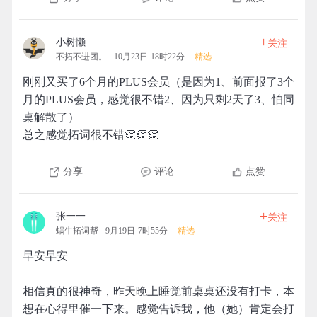
+
小树懒
关注
不拓不进团。
10月23日 18时22分
精选
刚刚又买了6个月的PLUS会员（是因为1、前面报了3个
月的PLUS会员，感觉很不错2、因为只剩2天了3、怕同
桌解散了）
总之感觉拓词很不错👏👏👏
分享
评论
点赞
+
张一一
关注
蜗牛拓词帮
9月19日 7时55分
精选
早安早安
相信真的很神奇，昨天晚上睡觉前桌桌还没有打卡，本
想在心得里催一下来。感觉告诉我，他（她）肯定会打