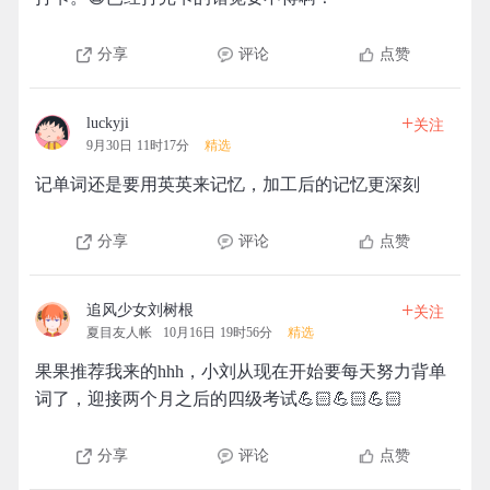
分享
评论
点赞
+
luckyji
关注
9月30日 11时17分
精选
记单词还是要用英英来记忆，加工后的记忆更深刻
分享
评论
点赞
+
追风少女刘树根
关注
夏目友人帐
10月16日 19时56分
精选
果果推荐我来的hhh，小刘从现在开始要每天努力背单
词了，迎接两个月之后的四级考试💪🏻💪🏻💪🏻
分享
评论
点赞