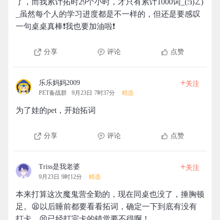
了，而我累计拓时29个小时，才只有累计1000词_(:з)∠)
_虽然每个人的学习进度都是不一样的，但还是要感叹
一句桌桌真棒❗我也要加油啦❗
分享
评论
点赞
+
乐乐妈妈2009
关注
PET备战群
9月23日 7时37分
精选
为了娃的pet，开始拓词
分享
评论
点赞
+
Triss是我老婆
关注
9月23日 9时12分
精选
本来打算这次魔鬼营全勤的，现在同桌也没了，捶胸顿
足。😫以后睡前都要看看拓词，确定一下到底有没有
打卡。😫已经打完卡的错觉要不得啊！