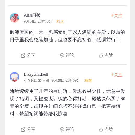
+
Alisa耶波
关注
9月14日 23时13分
精选
颠沛流离的一天，也感受到了家人满满的关爱，以后的
日子里我会继续加油，但也要不忘初心，砥砺前行！
分享
评论
点赞
+
Lizzywindbell
关注
小学KET加油团
9月20日 23时39分
精选
断断续续用了几年的百词斩，发现效果欠佳，无意中发
现了拓词，又被魔鬼训练的心得打动，毅然决然买了60
天的全魔，趁现在时间充裕不好好虐自己一把更待何
时，希望拓词能带给我惊喜
分享
评论
点赞