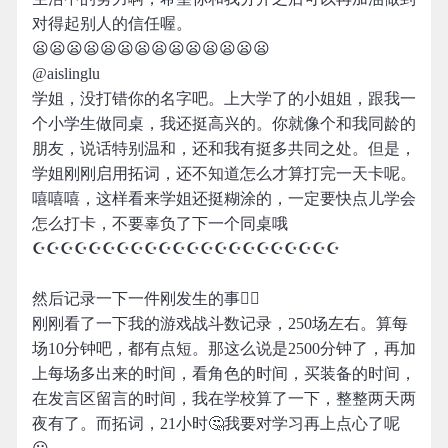
对得起别人的信任喔。
😦😦😦😦😦😦😦😦😦😦😦😦😦😦
@aislinglu
学姐，没打错你的名字吧。上大学了的小姐姐，跟我一
个小学生做同桌，我还挺高兴的。你就像个和我同龄的
朋友，说话特别温和，还和我有挺多共同之处。但是，
学姐刚刚启用拓词，还不知道怎么才算打完一天卡呢。
嘻嘻嘻，这样看来学姐还挺糊涂的，一定要快点儿学会
怎么打卡，不要辜负了下一个同桌哦
☪☪☪☪☪☪☪☪☪☪☪☪☪☪☪☪☪☪☪☪☪☪
然后记录一下一件刚发生的事👎🏻
刚刚看了一下我的游戏战斗数记录，250场左右。算每
场10分钟吧，都有点短。那这么说是2500分钟了，再加
上每场多出来的时间，看角色的时间，买装备的时间，
在发言区留言的时间，我在学校算了一下，整整两天两
夜有了。而拓词，21小时🤔我要对学习再上点心了呢