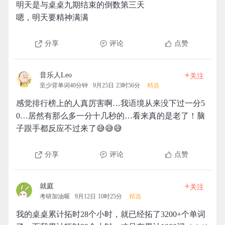
明天是与桌桌九期结束的倒数第三天
嗯，明天要精神满满
分享
评论
点赞
+
音乐人Leo
关注
至少背单词40分钟
9月25日 23时56分
精选
感觉排行榜上的人真厉害啊…我语境从来没下过一分5
0…居然有那么多一分十几秒的…看来真的是老了！脑
子跟手都反应不过来了😅😅😅
分享
评论
点赞
+
就庭
关注
考研加油喔
9月12日 10时25分
精选
我的桌桌累计拓时28个小时，就已经拓了3200+个单词