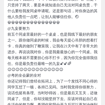
只坚持了两天，要是本就知道自己无法对同桌负责，干
什么要给我发同桌申请呢。还是那句话，对你身边的其
他人负责任一点吧，让别人能够信任你。🤕
💀💀💀💀💀💀💀💀💀💀💀💀💀💀
@九妄要努力
前五个同桌里最好的一个桌桌，也是我线下最好的朋友
之一。跟你做同桌的时候，我会每天提心吊胆的想着打
卡，你真的做到了鞭策我，让我在21天中有了非常大的
进步。再说说我对你，你是我最最放心的一个同桌。我
每天根本就不需要担心你不打卡，因为你完全值得我信
任。你是最负责任最唯一的九妄🌠🌠🌈
😉😉😉😉😉😉😉😉😉😉😉😉😉😉
@考的全会蒙的全对
你还记得我们曾经在拓词上，为了一个发找不同心得的
同学互怼了一顿，各持己见吗。当时我觉得你很努力，
说话也挺有条理。当时吵得凶，但是最后又互关，还做
同桌了。但是，你却没能坚持下去。应该对得起自己在
生活中的努力啊，希望你和我分开之后可以再加油做到