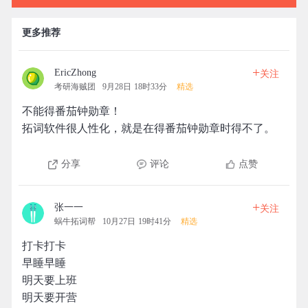
更多推荐
+
EricZhong
关注
考研海贼团
9月28日 18时33分
精选
不能得番茄钟勋章！
拓词软件很人性化，就是在得番茄钟勋章时得不了。
分享
评论
点赞
+
张一一
关注
蜗牛拓词帮
10月27日 19时41分
精选
打卡打卡
早睡早睡
明天要上班
明天要开营