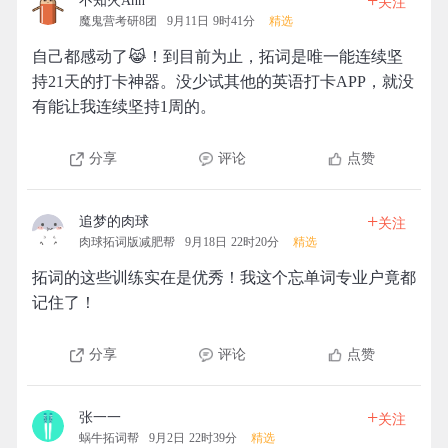
+
不知火Ann
关注
魔鬼营考研8团
9月11日 9时41分
精选
自己都感动了😹！到目前为止，拓词是唯一能连续坚
持21天的打卡神器。没少试其他的英语打卡APP，就没
有能让我连续坚持1周的。
分享
评论
点赞
+
追梦的肉球
关注
肉球拓词版减肥帮
9月18日 22时20分
精选
拓词的这些训练实在是优秀！我这个忘单词专业户竟都
记住了！
分享
评论
点赞
+
张一一
关注
蜗牛拓词帮
9月2日 22时39分
精选