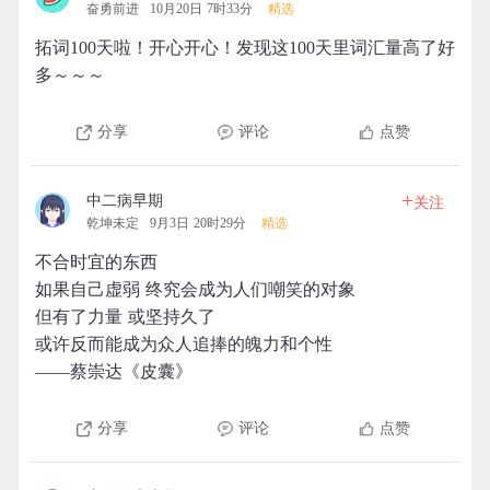
奋勇前进
10月20日 7时33分
精选
拓词100天啦！开心开心！发现这100天里词汇量高了好
多～～～
分享
评论
点赞
+
中二病早期
关注
乾坤未定
9月3日 20时29分
精选
不合时宜的东西
如果自己虚弱 终究会成为人们嘲笑的对象
但有了力量 或坚持久了
或许反而能成为众人追捧的魄力和个性
——蔡崇达《皮囊》
分享
评论
点赞