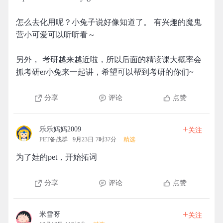
怎么去化用呢？小兔子说好像知道了。 有兴趣的魔鬼
营小可爱可以听听看～
另外， 考研越来越近啦，所以后面的精读课大概率会
抓考研er小兔来一起讲，希望可以帮到考研的你们~
分享
评论
点赞
+
乐乐妈妈2009
关注
PET备战群
9月23日 7时37分
精选
为了娃的pet，开始拓词
分享
评论
点赞
+
米雪呀
关注