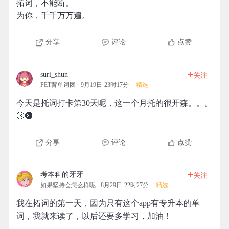
拓词，不能断。
为你，千千万万遍。
分享
评论
点赞
+
suri_shun
关注
PET背单词团
9月19日 23时17分
精选
今天是托词打卡第30天呢，这一个月托的很开森。。。
🌝🌚
分享
评论
点赞
+
考本科的牙牙
关注
如果坚持会怎么样呢
8月29日 22时27分
精选
我在拓词的第一天，因为只有这个app有专升本的单
词，我就来读了，以后还要多学习，加油！