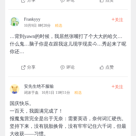
分享
评论
点赞
+
Frankyyy
关注
10月9日 8时20分
精选
…背到yawn的时候，我居然张嘴打了个大大的哈欠…
什么鬼…脑子你是在跟我这儿现学现卖🐴…秀起来了呢
你还…
分享
评论
点赞
+
安先生绝不服输
关注
词浓于血
10月1日 11时11分
精选
国庆快乐。
一百天，我圆满完成了！
报魔鬼营完全是出于无奈：需要英语，奈何词汇硬伤。
坚持下来，没有脱胎换骨，没有牢牢记住六千词，但最
大收获——习惯。