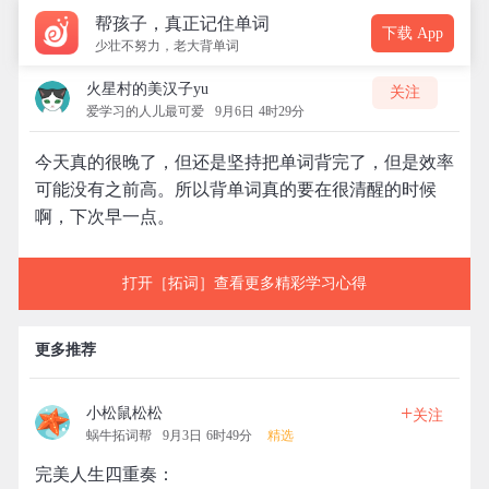
帮孩子，真正记住单词
下载 App
少壮不努力，老大背单词
火星村的美汉子yu
关注
爱学习的人儿最可爱
9月6日 4时29分
今天真的很晚了，但还是坚持把单词背完了，但是效率
可能没有之前高。所以背单词真的要在很清醒的时候
啊，下次早一点。
打开［拓词］查看更多精彩学习心得
更多推荐
+
小松鼠松松
关注
蜗牛拓词帮
9月3日 6时49分
精选
完美人生四重奏：