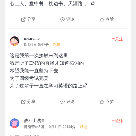
心上人、盘中餐、枕边书、天涯路 。 ​​​​🌻
分享
评论
点赞
+
meareme
关注
8月31日 0时7分
精选
这是我第一次接触来到这里
我是听了EMY的直播才知道拓词的
希望我能一直坚持下去
为了四级考试完美
为了这辈子一直在学习英语的路上🌈
分享
评论
点赞
+
战斗土贼兽
关注
魔鬼营up5团
10月11日 22时4分
精选