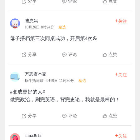
分享
评论
点赞
+
陆虎妈
关注
10月26日 8时24分
精选
母子搭档第三次同桌成功，开启第4次💪
分享
评论
点赞
+
万恶资本家
关注
蜗牛拓词帮
9月9日 11时36分
精选
#变成更好的人#
做完政治，刷完英语，背完史论，我就是最棒的！
分享
评论
点赞
+
Tina3612
关注