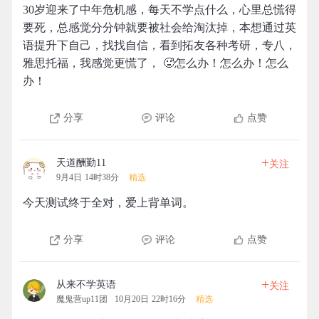
30岁迎来了中年危机感，每天不学点什么，心里总慌得
要死，总感觉分分钟就要被社会给淘汰掉，本想通过英
语提升下自己，找找自信，看到拓友各种考研，专八，
雅思托福，我感觉更慌了， 🥵怎么办！怎么办！怎么
办！
分享
评论
点赞
+
天道酬勤11
关注
9月4日 14时38分
精选
今天测试终于全对，爱上背单词。
分享
评论
点赞
+
从来不学英语
关注
魔鬼营up11团
10月20日 22时16分
精选