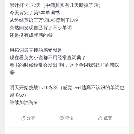
累计打卡172天（中间其实有几天断掉了🙃）
今天背完了第5本单词书
从终结英语三万词Lv5背到了Lv9
突然间发现自己背了不少单词
还是挺有成就感的😆
用拓词最直接的感受就是
现在看英文小说都不用经常查词典了
看书的时候经常会发出“啊，这个单词我背过”的感叹
😂
明天开始挑战Lv10💪🏼（感觉level越高不认识的单词也
越多🌝）
继续加油鸭☀️
分享
评论
点赞