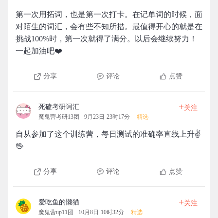
第一次用拓词，也是第一次打卡。在记单词的时候，面
对陌生的词汇，会有些不知所措。最值得开心的就是在
挑战100%时，第一次就得了满分。以后会继续努力！
一起加油吧❤️
分享
评论
点赞
+
死磕考研词汇
关注
魔鬼营考研13团
9月23日 23时17分
精选
自从参加了这个训练营，每日测试的准确率直线上升✌
🖖
分享
评论
点赞
+
爱吃鱼的懒猫
关注
魔鬼营up11团
10月8日 10时32分
精选