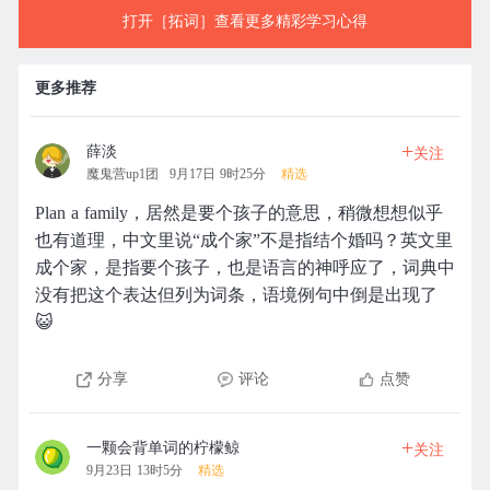
打开［拓词］查看更多精彩学习心得
更多推荐
+
薛淡
关注
魔鬼营up1团
9月17日 9时25分
精选
Plan a family，居然是要个孩子的意思，稍微想想似乎
也有道理，中文里说“成个家”不是指结个婚吗？英文里
成个家，是指要个孩子，也是语言的神呼应了，词典中
没有把这个表达但列为词条，语境例句中倒是出现了
😺
分享
评论
点赞
+
一颗会背单词的柠檬鲸
关注
9月23日 13时5分
精选