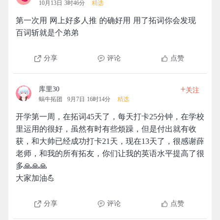
10月13日 3时46分
精选
第一次用 网上好多人推 的确好用 用了拓词你会发现
百词斩就是个弟弟
分享
评论
点赞
+
库里30
关注
蜗牛拓团
9月7日 16时14分
精选
开学第一周，在拓词45天了，每天打卡25分钟，在学校
里运用的很好，虽然有时有些烦躁，但是付出就有收
获，和大帅已经成功打卡21天，现在13天了，很感谢薛
老师，和我的所有拓友，你们让我的英语水平提高了很
多🙏🙏🙏
大家加油💪
分享
评论
点赞