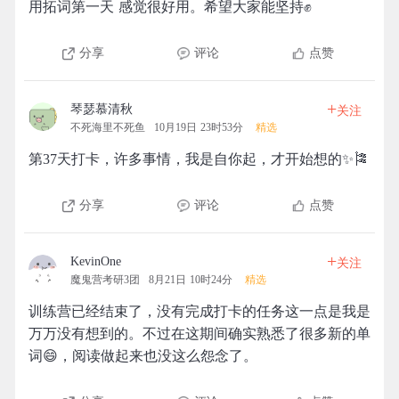
用拓词第一天 感觉很好用。希望大家能坚持✊
分享
评论
点赞
+
琴瑟慕清秋
关注
不死海里不死鱼
10月19日 23时53分
精选
第37天打卡，许多事情，我是自你起，才开始想的✨🎏
分享
评论
点赞
+
KevinOne
关注
魔鬼营考研3团
8月21日 10时24分
精选
训练营已经结束了，没有完成打卡的任务这一点是我是
万万没有想到的。不过在这期间确实熟悉了很多新的单
词😄，阅读做起来也没这么怨念了。