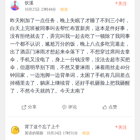
+
饮溪
关注
10月25日 23时44分
精选
昨天刚加了一点任务，晚上失眠了才睡了不到三小时，
白天上完班被同事叫去帮忙布置新房，这本是件好事，
没有拒绝就去了，弄完叫我一起去吃了一顿除了我同事
一个都不认识，尴尬万分的饭，晚上八点多吃完遁走，
出了酒店门淋雨才想起来伞落下了，不想穿过席间去拿
伞，手机又没电了，身上一分钱没带，没法去超市买把
伞，但愿明早别下雨，不然又要淋雨，淋着雨丝走40分
钟回家，一边泡脚一边背单词，太困了手机有几回差点
掉桶里去了，躺床上继续背，还好手机砸脸上把我砸醒
了，不然今天就鸽了。今天太南了
分享
评论
点赞
+
背了这个忘了上个
关注
英语的萌新
10月24日 17时51分
精选